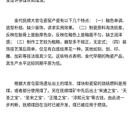
发现许多煤灰和煤渣。
金代抚顺大官屯瓷窑产瓷有以下几个特点：（一）釉色单调、
造型朴拙、缺少装饰，讲求实用效果。（二）制瓷原料淘洗较差，
反映在胎骨上是胎厚色杂，反映在釉色上是釉面不匀，缺乏润泽
感；（三）制作工艺较为粗糙，器型多不规正，无定式；（四）装
饰技艺落后简单，仅见有白底绘黑花一种。其他如刻、划、印、
雕、加彩等技法极其少见。这些特点表明，金代早期的陶瓷产品，
其生产水平远较同期平原为低。
根据大官屯窑场遗址出土的煤灰、煤块和瓷窑的烧结燃料是用
煤，或者部分使用煤了。另在抚顺煤矿中先后出土“宋通之宝”、“天
圣之宝”、“圣宋之宝”、“正隆之宝”、“淳熙元宝”等古钱，由此进一
步判断，抚顺煤田在当时已被开发，煤已被应用于燃烧。