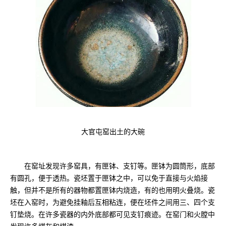
大官屯窑出土的大碗
在窑址发现许多窑具，有匣钵、支钉等。匣钵为圆筒形，底部
有圆孔，便于透热。瓷坯置于匣钵之中，可以免于直接与火焰接
触，但并不是所有的器物都置匣钵内烧造，有的也用明火叠烧。瓷
坯在入窑时，为避免挂釉后互相粘连，便在坯件之间用三、四个支
钉垫烧。在许多瓷器的内外底部都可见支钉痕迹。在窑门和火膛中