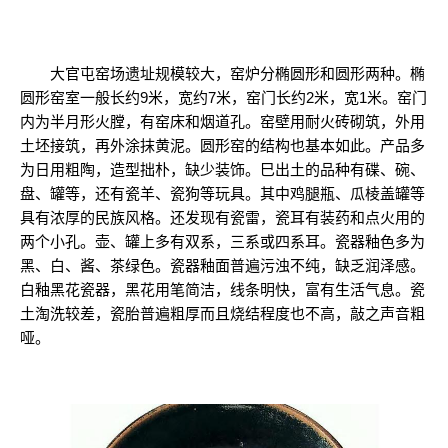
大官屯窑场遗址规模较大，窑炉分椭圆形和圆形两种。椭
圆形窑室一般长约9米，宽约7米，窑门长约2米，宽1米。窑门
内为半月形火膛，有窑床和烟道孔。窑壁用耐火砖砌筑，外用
土坯接筑，再外涂抹黄泥。圆形窑的结构也基本如此。产品多
为日用粗陶，造型拙朴，缺少装饰。巳出土的品种有碟、碗、
盘、罐等，还有瓷羊、瓷狗等玩具。其中鸡腿瓶、瓜棱盖罐等
具有浓厚的民族风格。还发现有瓷雷，瓷耳有装药和点火用的
两个小孔。壶、罐上多有双系，三系或四系耳。瓷器釉色多为
黑、白、酱、茶绿色。瓷器釉面普遍污浊不纯，缺乏润泽感。
白釉黑花瓷器，黑花用笔简洁，线条明快，富有生活气息。瓷
土淘洗较差，瓷胎普遍粗厚而且烧结程度也不高，敲之声音粗
哑。