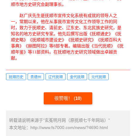
顺市地方史研究会副理事长。
赵广庆先生是抚顺市宣传文化系统有成就的领导人之
一，常期以来，他在从事我市宣传文化工作领导工作的同
时，致力于抚顺史、清前史、辽东史、东北民族史研究，是
知名的地方史研究专家。他先后撰写出版《抚顺通史》《抚
顺史略》《抚顺城市建设史》《抚顺史研究》《抚顺百科大
事典》《赫图阿拉》等8部专著。编辑出版《当代抚顺》《抚
顺年鉴》等11部资料。在抚顺地方史研究领域做出卓越贡
献。
抚顺历史
贵德州
辽代抚顺
金代抚顺
元代抚顺
很赞哦！
(
10
)
转载请说明来源于"玄菟明月网（原抚顺七千年网站）"
本文地址：
http://www.fs7000.com/news/?4690.html