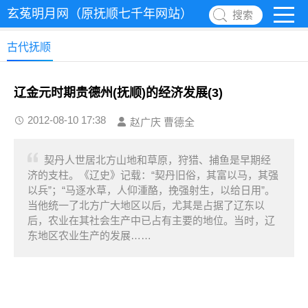
玄菟明月网（原抚顺七千年网站）
搜索
古代抚顺
辽金元时期贵德州(抚顺)的经济发展(3)
2012-08-10 17:38
赵广庆 曹德全
契丹人世居北方山地和草原，狩猎、捕鱼是早期经
济的支柱。《辽史》记载：“契丹旧俗，其富以马，其强
以兵”；“马逐水草，人仰湩酪，挽强射生，以给日用”。
当他统一了北方广大地区以后，尤其是占据了辽东以
后，农业在其社会生产中已占有主要的地位。当时，辽
东地区农业生产的发展……