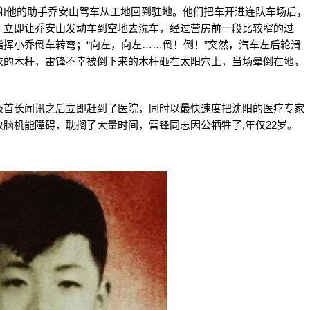
锋和他的助手乔安山驾车从工地回到驻地。他们把车开进连队车场后，
，立即让乔安山发动车到空地去洗车，经过营房前一段比较窄的过
挥小乔倒车转弯；“向左，向左……倒！倒！”突然，汽车左后轮滑
衣的木杆，雷锋不幸被倒下来的木杆砸在太阳穴上，当场晕倒在地，
首长闻讯之后立即赶到了医院，同时以最快速度把沈阳的医疗专家
脑机能障碍，耽搁了大量时间，雷锋同志因公牺牲了,年仅22岁。