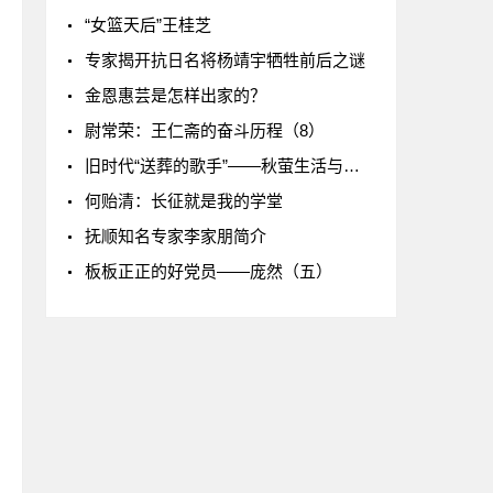
“女篮天后”王桂芝
专家揭开抗日名将杨靖宇牺牲前后之谜
金恩惠芸是怎样出家的？
尉常荣：王仁斋的奋斗历程（8）
旧时代“送葬的歌手”——秋萤生活与创作道路略论
何贻清：长征就是我的学堂
抚顺知名专家李家朋简介
板板正正的好党员——庞然（五）