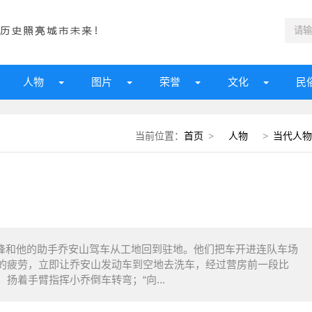
人物
图片
荣誉
文化
民
当前位置：
首页
>
人物
>
当代人物
，雷锋和他的助手乔安山驾车从工地回到驻地。他们把车开进连队车场
的疲劳，立即让乔安山发动车到空地去洗车，经过营房前一段比
扬着手臂指挥小乔倒车转弯；“向...