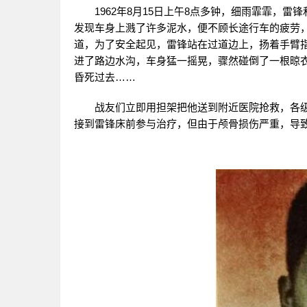
1962年8月15日上午8点多钟，细雨霏霏，雷
发现车身上溅了许多泥水，便不顾长途行车的疲劳
道，为了安全起见，雷锋站在过道边上，扬着手臂指
进了路边水沟，车身猛一摇晃，骤然碰倒了一根晾
昏死过去……
战友们立即用担架把他送到附近医院抢救，各级
接到雷锋床前参与治疗，但由于颅骨损伤严重，导致