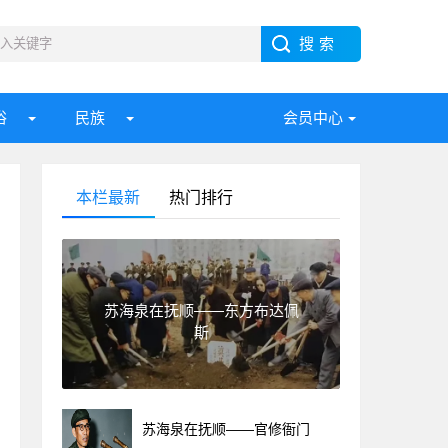
俗
民族
会员中心
本栏最新
热门排行
苏海泉在抚顺——东方布达佩
斯
苏海泉在抚顺——官修衙门