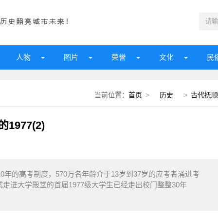
人物
图片
荣誉
文化
民
当前位置：
首页
>
历史
>
古代抚顺
977(2)
10年的高考制度，570万名年龄介于13岁到37岁的应考者涌进考
试走进大学殿堂的首届1977级大学生已经走出校门整整30年