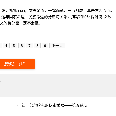
发，扬扬洒洒，文思泉涌，一挥而就，一气呵成，真是言为心声。
命运与国家命运、民族命运的分密切关系，描写和论述得淋漓尽致、
作文的得分也一定不会低。
4
5
6
7
8
9
下一页
很赞哦！
(
12
)
"
下一篇:
努尔哈赤的秘密武器——第五纵队