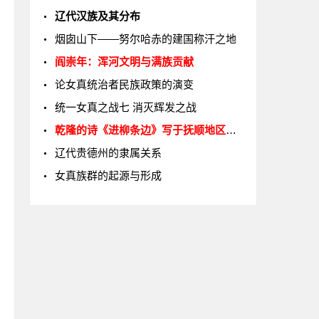
辽代汉族及其分布
烟囱山下——努尔哈赤的建国称汗之地
阎崇年：浑河文明与满族贡献
论女真统治者民族政策的演变
统一女真之战七 消灭辉发之战
乾隆的诗《进柳条边》写于抚顺地区吗？
辽代贵德州的隶属关系
女真族群的起源与形成