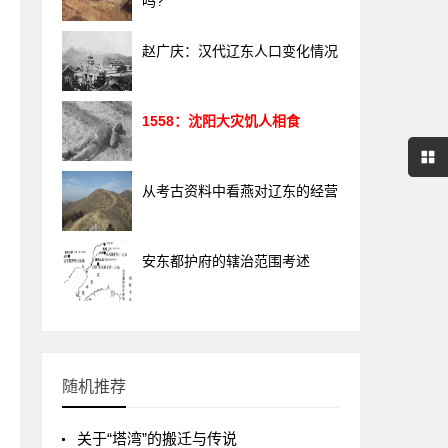
吗?
赵广庆：汉代辽东人口变化情况
1558：沈阳大灾饥人相食
从考古资料中看燕对辽东的经营
安东都护府的辖治范围考述
随机推荐
关于“塔湾”的搬迁与传说