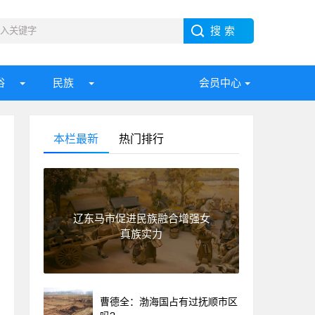
俗
民族
会员中心
本栏最新
热门排行
辽东马市促进民族融合增强女
真族实力
曹德全：渤海国占有过抚顺市区