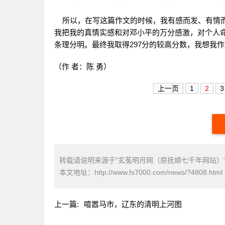
所以，在写这篇作文的时候，我有感而发、有情而
我把我的真情实感和对邓小平的万分感激，对个人
条理分明。最终我取得297分的较高分数，我想我
（作 者：陈 勇）
上一页
1
2
3
转载请说明来源于"玄菟明月网（原抚顺七千年网站）
本文地址：
http://www.fs7000.com/news/?4808.html
上一篇:
喧嚣马市，辽东的清明上河图