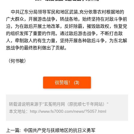
中共辽东分局领导军民和地区武装,充分依靠农村根据地的
广大群众，开展游击战争，转战各地，始终坚持在对敌斗争前
沿，为在敌后开展土地改革，反奸除霸，摧毁敌政权，恢复党
的组织发挥了重要的作用。通过敌后游击战争，不断打击敌
人，牵制敌人的有生力量，坚持开展各种敌后斗争，为东北解
放战争的最终胜利做出了贡献。
（何书敏）
很赞哦！
(
3
)
转载请说明来源于"玄菟明月网（原抚顺七千年网站）"
本文地址：
http://www.fs7000.com/news/?5057.html
上一篇:
中国共产党与抚顺地区的抗日义勇军