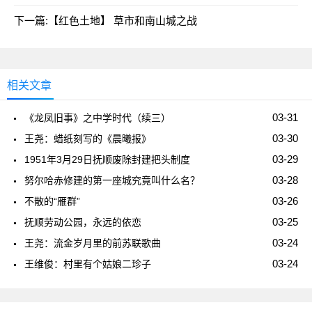
下一篇:
【红色土地】 草市和南山城之战
相关文章
03-31
《龙凤旧事》之中学时代（续三）
03-30
王尧：蜡纸刻写的《晨曦报》
03-29
1951年3月29日抚顺废除封建把头制度
03-28
努尔哈赤修建的第一座城究竟叫什么名？
03-26
不散的“雁群”
03-25
抚顺劳动公园，永远的依恋
03-24
王尧：流金岁月里的前苏联歌曲
03-24
王维俊：村里有个姑娘二珍子