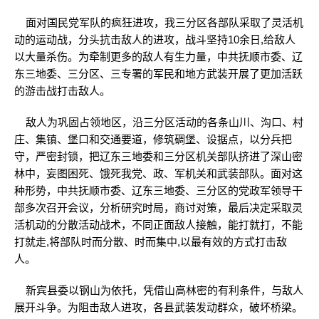
面对国民党军队的疯狂进攻，我三分区各部队采取了灵活机
动的运动战，分头抗击敌人的进攻，战斗坚持10余日,给敌人
以大量杀伤。为牵制更多的敌人有生力量，中共抚顺市委、辽
东三地委、三分区、三专署的军民和地方武装开展了更加活跃
的游击战打击敌人。
敌人为巩固占领地区，沿三分区活动的各条山川、沟口、村
庄、集镇、堡口和交通要道，修筑碉堡、设据点，以分兵把
守，严密封锁，把辽东三地委和三分区机关部队挤进了深山密
林中，妄图困死、饿死我党、政、军机关和武装部队。面对这
种形势，中共抚顺市委、辽东三地委、三分区的党政军领导干
部多次召开会议，分析研究时局，商讨对策，最后决定采取灵
活机动的分散活动战术，不同正面敌人接触，能打就打，不能
打就走,将部队时而分散、时而集中,以最有效的方式打击敌
人。
新宾县委以钢山为依托，凭借山高林密的有利条件，与敌人
展开斗争。为阻击敌人进攻，各县武装发动群众，破坏桥梁。