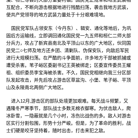
互配合，不断向游击根据地进行残酷扫荡，袭击我地方武装，
使共产党领导的地方武装力量处于十分艰难境地。
国民党军队占领安东（今丹东）、辑安、通化等地后，为巩
固后方运输线，立即调回通化国民党一九五师和桓仁二师大部
分兵力，攻占了新宾县南北及平顶山以东的广大地区，伙同国
民党二○七师及地方还乡团、清剿队、伪保安队，向敌后军民
进行大规模扫荡。在严酷的斗争面前，许多地方干部被抓捕或
遭受杀害。苇子峪区委副书记王英被绑走；区委宣传委员王耀
祖、组织委员李宝海被杀害。不久，国民党相继向我三分区部
队发起攻击，并先后攻占游击区草盆沟、小堡、苇子峪、平顶
山及永陵南北两侧广大地区。
进入12月,游击区的部队处境更加艰难。每天战斗频繁，又
遇隆冬严寒季节，部队战士多数无棉衣御寒。为伏击敌人，爬
冰卧雪，一隐蔽就是几个小时，冻伤比战伤的多。敌人对游击
区实行分割包围，形势十分严峻。但是，为了革命的胜利，战
士们硬是咬牙坚持着，随时出击，打击来犯之敌。