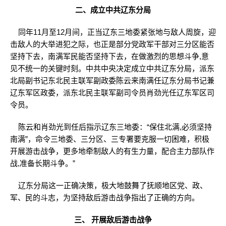
二、成立中共辽东分局
同年11月至12月间，正当辽东三地委紧张地与敌人周旋，迎
击敌人的大举进犯之际，也正是部分党政军干部对三分区能否
坚持下去，南满军民能否坚持下去，在做激烈的思想斗争,意
见不统一的关键时刻。中共中央决定成立中共辽东分局，派东
北局副书记东北民主联军副政委陈云来南满任辽东分局书记兼
辽东军区政委，派东北民主联军副司令员肖劲光任辽东军区司
令员。
陈云和肖劲光到任后指示辽东三地委：“保住北满,必须坚持
南满”，命令三地委、三分区、三专署要克服一切困难，积极
开展游击战争，更多地牵制敌人的有生力量，配合主力部队作
战,准备长期斗争。”
辽东分局这一正确决策，极大地鼓舞了抚顺地区党、政、
军、民的斗志，为坚持敌后游击战争指出了正确的方向。
三、 开展敌后游击战争