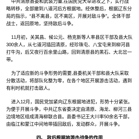
中共清原县委和武装力量,在国民党大举进攻之下，实行战
略转移，全部撤到八道河后方根据地。经休整后，根据辽东分
局的指示，“县不离县，区不离区，开展对敌斗争”。全体干部
战士，返回原地，坚持敌后斗争。
11月初，关其昌、候公元、杨克新等人率县区干部及县大队
300余人，从七道河插回清原，经珍珠屯、八宝屯来到柳河县
打牛沟，后又夜行百余里山路，回到清原县的黑石、大北岔一
带。
为了适应新的斗争形势的需要,县委机关干部和县大队采取
分散活动，将部队化整为零，在各个地区开展游击活动，遇到
有利时机就打击敌人。
进入12月，国民党加紧向辽东根据地进犯，形势十分紧张。
为便于开展斗争，中共辽东省委决定由清原、海龙、柳河三县
边境地区组成清海柳联合县。县委书记王大川率50余名干部，
由临江和蒙江中间地带插回敌后，发动群众，开展斗争。
四、 敌后根据地游击战争的作用