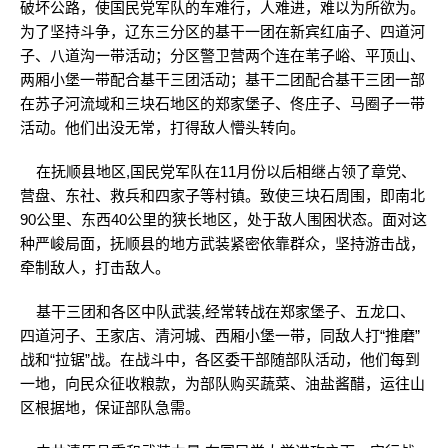
破坏公路，使国民党军队的车难行，人难进，难以为所欲为。
为了坚持斗争，辽东三分区的基干一团在新宾红庙子、四道河
子、八道沟一带活动；分区警卫营两个连在苇子峪、平顶山、
两厢小堡一带配合基干三团活动；基干二团配合基干三团一部
在苏子河流域和三块石地区的郑家堡子、佟庄子、马圈子一带
活动。他们出没无常，打得敌人懵头转向。
在抚顺县地区,国民党军队在11月份以后相继占领了章党、
营盘、东社、救兵和四家子等村镇。致使三块石周围，即南北
90公里、东西40公里的狭长地区，处于敌人围困状态。面对这
种严峻局面，抚顺县的地方武装紧密依靠群众，坚持游击战，
牵制敌人，打击敌人。
基干三团和各区中队武装,经常转战在郑家堡子、五龙口、
四道河子、王家店、清河城、西厢小堡一带，同敌人打“推磨”
战和“拉锯”战。在战斗中，各区委干部随部队活动，他们每到
一地，向民众征收粮款，为部队购买蔬菜、油盐酱醋，运往山
区根据地，保证部队急需。