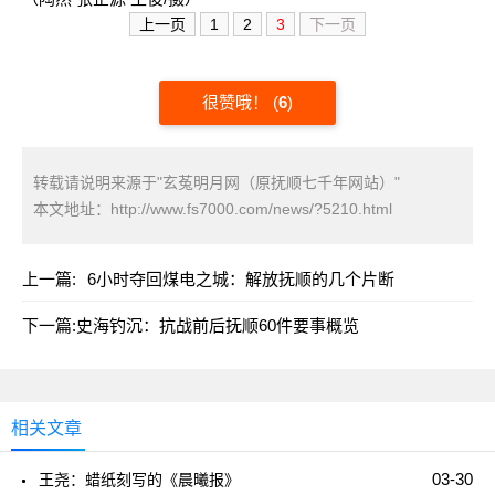
上一页
1
2
3
下一页
很赞哦！
(
6
)
转载请说明来源于"玄菟明月网（原抚顺七千年网站）"
本文地址：
http://www.fs7000.com/news/?5210.html
上一篇:
6小时夺回煤电之城：解放抚顺的几个片断
下一篇:
史海钓沉：抗战前后抚顺60件要事概览
相关文章
03-30
王尧：蜡纸刻写的《晨曦报》