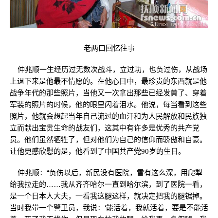
老两口回忆往事
仲兆顺一生经历过无数次战斗，立过功，也负过伤，从战场
上退下来是他最不情愿的。在他心目中，最珍贵的东西就是他
战争年代的那些照片，当他又一次拿出那些已经发黄了、穿着
军装的照片的时候，他的眼里闪着泪水。他说，每当看到这些
照片，他就会想起当年自己流过的血汗和为人民解放和民族独
立而献出宝贵生命的战友们，这其中有许多是优秀的共产党
员。他们虽然牺牲了，但对他们为自己的信仰而骄傲和自豪。
让他更感欣慰的是，他看到了中国共产党90岁的生日。
仲兆顺：“负伤以后，新民没有医院，雪有这么深，用爬犁
给我拉走的……我从齐齐哈尔一直到哈尔滨，到了医院一看，
是一个日本人大夫，一看我这腿这样，就决定把我的腿锯掉。
当时我带一个警卫员，我说：‘能活着，我就活着，要是不能活