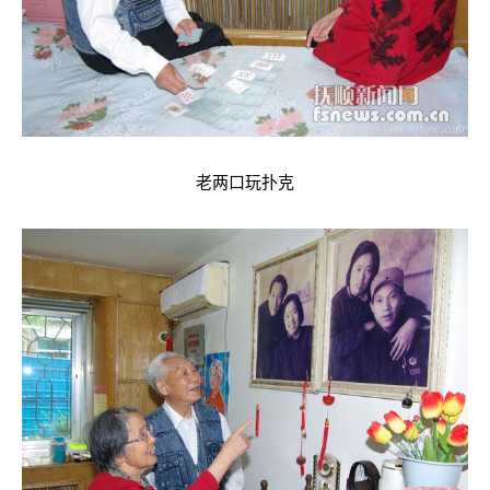
老两口玩扑克