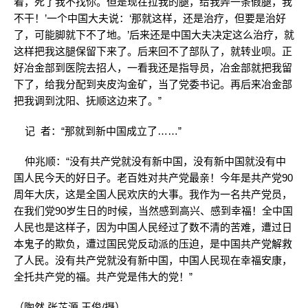
着，死了我不找你。但是现在拉我的腿，给我弄一条假腿，我
不干！’一个中国大夫说：‘那就这样，还是治疗，但要是治好
了，可能脚就下不了地。’后来还是中国大夫决定这么治疗，就
这样把我这腿保留下来了。后来回不了部队了，就转业呗。正
好冶金部到医院去招人，一看我还是指导员，冶金部就把我留
下了，给我分配到夹皮沟金矿，当了党委书记。再后来冶金部
把我调到沈阳、抚顺这边来了。”
记 者：“那就到新中国成立了……”
仲兆顺：“没有共产党就没有新中国，没有新中国就没有中
国人民今天的好日子。老百姓对共产党最亲！今年是共产党90
周年大庆，这是全国人民欢庆的大事。我作为一名共产党员，
在我们党90岁生日的时候，当然感到高兴、感到幸福！全中国
人民也是这样子，因为中国人民经过了数不清的苦难，遭过日
本鬼子的欺负，遭过国民党反动派的压迫，是中国共产党解救
了人民。没有共产党就没有新中国，中国人民现在幸福安康，
全托共产党的福。共产党是伟大的党！”
（陶然 张芷源 王俊/摄）