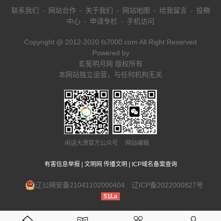
联系我们
-
网站合作
-
关于我们
-
网站地图
-
给我留言
-
投稿
中心
-
申请专栏
-
手机访问
Copyright @ 2012-2020 fs7000.com All Right Reserved
Powered by
玄菟明月网 版权所有
本网站独立运营，与任何机构无关
闲话大潦官方公众号 网站编辑
有害信息举报
|
文明网 传播文明
|
ICP域名备案查询
辽公网安备21041102000404
辽ICP备2022000827号
51La