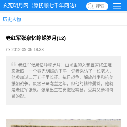
玄菟明月网（原抚顺七千年网站）
搜索
历史人物
老红军张泉忆峥嵘岁月(12)
2012-09-05 19:38
老红军张泉忆峥嵘岁月：山坳里的入党宣誓终生难
忘近照 一个春光明媚的下午，记者采访了一位老人，
他参加过二万五千里长征、抗日战争、解放战争和抗美
援朝战争。虽然已是耄耋之年，但他的精神矍铄，他就
是老红军张泉。张泉出生在安徽经寨县，受其父亲和哥
哥的影...