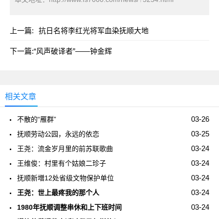
上一篇:
抗日名将李红光将军血染抚顺大地
下一篇:
“风声破译者”——钟金辉
相关文章
03-26
不散的“雁群”
03-25
抚顺劳动公园，永远的依恋
03-24
王尧：流金岁月里的前苏联歌曲
03-24
王维俊：村里有个姑娘二珍子
03-24
抚顺新増12处省级文物保护单位
03-24
王尧：世上最疼我的那个人
03-24
1980年抚顺调整串休和上下班时间