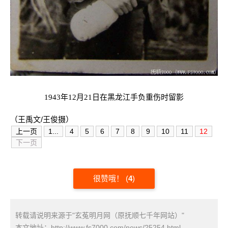
1943年12月21日在黑龙江手负重伤时留影
（王禹文/王俊摄）
上一页
1...
4
5
6
7
8
9
10
11
12
下一页
很赞哦！
(
4
)
转载请说明来源于"玄菟明月网（原抚顺七千年网站）"
本文地址：
http://www.fs7000.com/news/?5254.html