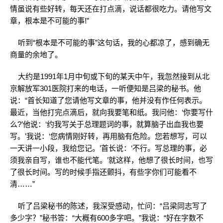
情虽说有些好转，每天还在打点滴，说话都很吃力。请他写文
章，根本是不可能的事!”
听到“根本是不可能的事”这句话，我的心都凉了，感到确无
商量的余地了。
大约是1991年1月中旬或下旬的某天中午，我忽然接到从北
京解放军301医院打来的电话，一听便知是吕梁的秘书。他
说：“首长知道了您请他写文章的事，他并没有作任何表示。
最近，当他打完点滴后，就向我要笔和纸。我问他：‘你要写什
么?’他说：‘约我写关于总理题词的事，就算脑子出血我也要
写。’我说：‘您病情刚好转，再用脑有危险。您若想写，可以
一天讲一小段，我给您记。’首长说：‘不行。写总理的事，必
须我亲自写，谁也不能代笔。’就这样，他想了很长时间，也写
了很长时间。写的时候手指还颤抖，有些字你们可能看不
清……”
听了吕梁秘书的陈述，我深受感动，忙问：“吕梁同志写了
多少字？”秘书答：“大概有600多字吧。”我说：“好在字数不