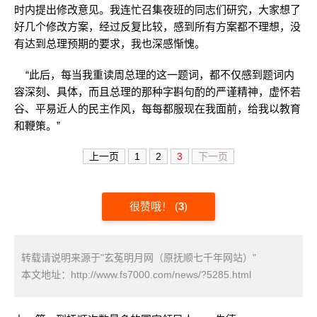
时内提出修改意见。我连忙召集夜班的同志们研究，大家想了
好几个修改方案，经过反复比较，感到所有方案都不理想，没
有达到总理预期的要求，我也深感惭愧。
“此后，每当我重读周总理的这一题词，都不仅感到题词内
容深刻、具体，而且总理的那种字斟句酌的严谨精神，虚怀若
谷、平易近人的民主作风，每每都服现在我面前，给我以教育
和鞭策。”
上一页
1
2
3
下一页
很赞哦！
(
3
)
转载请说明来源于"玄菟明月网（原抚顺七千年网站）"
本文地址：
http://www.fs7000.com/news/?5285.html