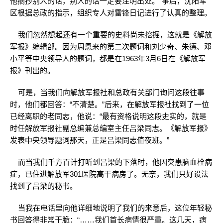
他摘抄别人的话，别人的话一定要注明出处。”事后，沈阳军
区根据总政的指示，组织专人对雷锋日记进行了认真的整理。
我们忽然想起还有一个重要的史料尚未挖掘，这就是《解放
军报》编辑部。因为周恩来的第二次题词和刘少奇、朱德、邓
小平等中央领导人的题词，都是在1963年3月6日在《解放军
报》刊出的。
可是，当我们向解放军报社和总政有关部门询问这段往事
时，他们都回答：“不清楚。”后来，在解放军报社找到了一位
已经离职的老同志，他说：“最有资格说明这段史实的，就是
时任解放军报社副总编兼总编室主任吕梁同志。《解放军报》
发表中央领导题词那天，正是吕梁同志值夜班。”
而当我们千方百计打听到吕梁的下落时，他因突患脑血栓病
症，已住进解放军301医院高干病房了。无奈，我们只好设法
找到了吕梁的秘书。
当我在电话里向他详细地说明了我们的来意后，这位年轻秘
书回答得非常干脆：“……我们首长病情很严重。这几天，病