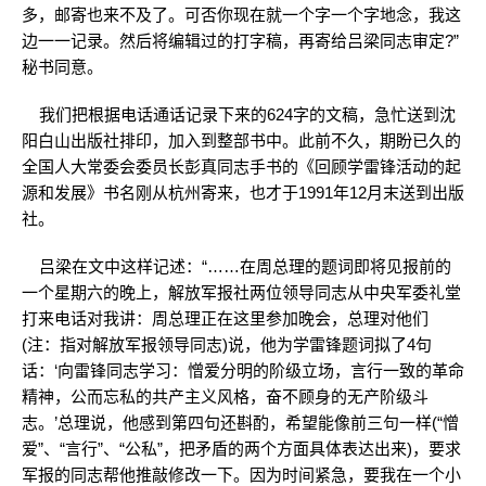
多，邮寄也来不及了。可否你现在就一个字一个字地念，我这
边一一记录。然后将编辑过的打字稿，再寄给吕梁同志审定?”
秘书同意。
我们把根据电话通话记录下来的624字的文稿，急忙送到沈
阳白山出版社排印，加入到整部书中。此前不久，期盼已久的
全国人大常委会委员长彭真同志手书的《回顾学雷锋活动的起
源和发展》书名刚从杭州寄来，也才于1991年12月末送到出版
社。
吕梁在文中这样记述：“……在周总理的题词即将见报前的
一个星期六的晚上，解放军报社两位领导同志从中央军委礼堂
打来电话对我讲：周总理正在这里参加晚会，总理对他们
(注：指对解放军报领导同志)说，他为学雷锋题词拟了4句
话：‘向雷锋同志学习：憎爱分明的阶级立场，言行一致的革命
精神，公而忘私的共产主义风格，奋不顾身的无产阶级斗
志。’总理说，他感到第四句还斟酌，希望能像前三句一样(“憎
爱”、“言行”、“公私”，把矛盾的两个方面具体表达出来)，要求
军报的同志帮他推敲修改一下。因为时间紧急，要我在一个小