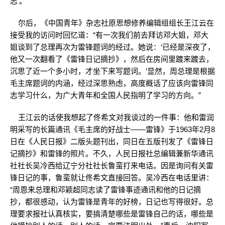
志’。”
尔后，《中国青年》杂志社原思想修养编辑组组长王江云在
接受我的访问时回忆道：“有一次我们前去拜访邓大姐，邓大
姐谈到了总理再次为雷锋题词的经过。她说：‘已经是深夜了，
他又一次翻看了《雷锋日记摘抄》，然后在房间里踱来踱去，
沉思了近一个多小时，才坐下来写题词。’显然，周总理是根据
毛主席题词的内涵，经过深思熟虑，高度概话了应该向雷锋同
志学习什么，为广大青年和全国人民指明了学习的方向。”
王江云的话使我想起了佟希文对我谈过的一件事：他和雷润
明采写的长篇通讯《毛主席的好战士——雷锋》于1963年2月8
日在《人民日报》二版头题刊出，同日在五版刊发了《雷锋日
记摘抄》和雷锋的照片。不久，人民日报社总编辑兼新华通讯
社社长吴冷西给辽宁分社社长鲁蛮打来电话。因是询问有关雷
锋日记的事，鲁蛮就让佟希文直接回答。吴冷西在电话里讲：
“周恩来总理和邓颖超同志读了雷锋事迹通讯和他的日记摘
抄，都很感动，认为雷锋是青年的好榜，日记也写得很好。总
理要求报社认真核实，要搞清楚哪些是雷锋自己的话，哪些是