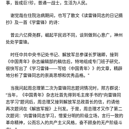
事，皆成巨?珍，普通一战士，生活为人民。
谢觉哉在住院治病期间，也写了散文《读雷锋同志的日记摘
抄》及一首《学雷锋》的诗：
曾云六亿舜尧群，崛起平民迥不同，谈到做到心意广，神州
处处学雷锋。
时任中共中央书记处书记、解放军总参谋长罗瑞卿，接到
《中国青年》杂志编辑部约稿信后，特地组成专门班子研究，
很快写出了《学习雷锋——写给〈中国青年〉》的文章，精辟
地分析了雷锋同志的崇高思想和优秀品格。”
当我问起周总理第二次为雷锋同志题词情况时，邢方群说：
“当年，《中国青年》杂志社首先得到毛主席手书的“向雷锋同
志学习”题词后，周总理又接到解放军总政首长的信，约请他
再次题词在《解放军报》上刊发。于是，周总理才又作了第二
次题词：‘向雷锋同志学习，憎爱分明的阶级立场，言行一致的
革命精神，公而忘入的共产主义风格，奋不顾身的无产阶级斗