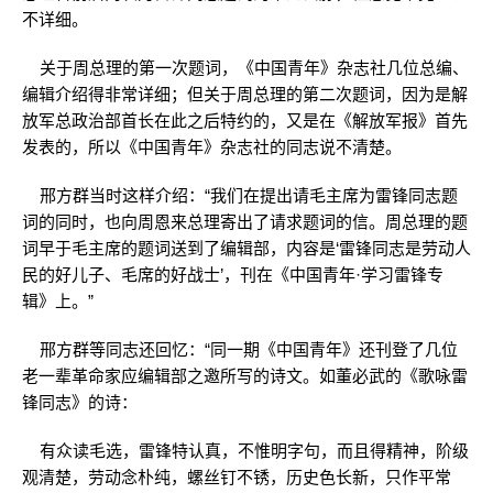
不详细。
关于周总理的第一次题词，《中国青年》杂志社几位总编、
编辑介绍得非常详细；但关于周总理的第二次题词，因为是解
放军总政治部首长在此之后特约的，又是在《解放军报》首先
发表的，所以《中国青年》杂志社的同志说不清楚。
邢方群当时这样介绍：“我们在提出请毛主席为雷锋同志题
词的同时，也向周恩来总理寄出了请求题词的信。周总理的题
词早于毛主席的题词送到了编辑部，内容是‘雷锋同志是劳动人
民的好儿子、毛席的好战士’，刊在《中国青年·学习雷锋专
辑》上。”
邢方群等同志还回忆：“同一期《中国青年》还刊登了几位
老一辈革命家应编辑部之邀所写的诗文。如董必武的《歌咏雷
锋同志》的诗：
有众读毛选，雷锋特认真，不惟明字句，而且得精神，阶级
观清楚，劳动念朴纯，螺丝钉不锈，历史色长新，只作平常