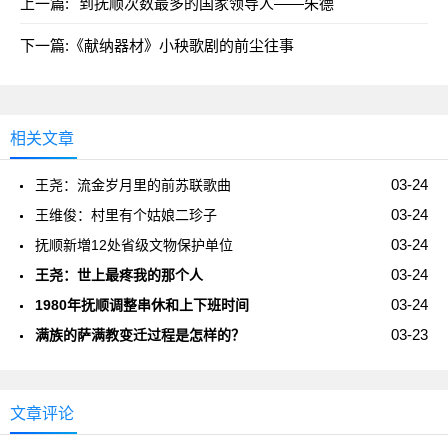
上一篇:
到抚顺次数最多的国家领导人——朱德
下一篇:
《献纳器材》小秧歌剧的前尘往事
相关文章
03-24
王尧：流金岁月里的前苏联歌曲
03-24
王维俊：村里有个姑娘二珍子
03-24
抚顺新増12处省级文物保护单位
03-24
王尧：世上最疼我的那个人
03-24
1980年抚顺调整串休和上下班时间
03-23
满族的萨满教变迁过程是怎样的？
文章评论