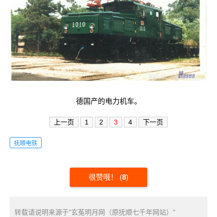
德国产的电力机车。
上一页
1
2
3
4
下一页
抚顺电铁
很赞哦！
(
8
)
转载请说明来源于"玄菟明月网（原抚顺七千年网站）"