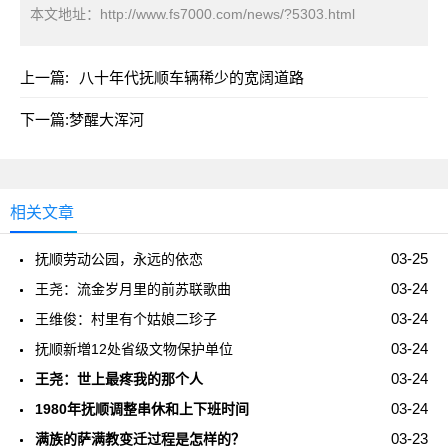
本文地址：
http://www.fs7000.com/news/?5303.html
上一篇:
八十年代抚顺车辆稀少的宽阔道路
下一篇:
梦醒大浑河
相关文章
03-25
抚顺劳动公园，永远的依恋
03-24
王尧：流金岁月里的前苏联歌曲
03-24
王维俊：村里有个姑娘二珍子
03-24
抚顺新増12处省级文物保护单位
03-24
王尧：世上最疼我的那个人
03-24
1980年抚顺调整串休和上下班时间
03-23
满族的萨满教变迁过程是怎样的？