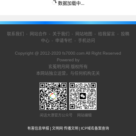
数据加载中...
联系我们
-
网站合作
-
关于我们
-
网站地图
-
给我留言
-
投稿
中心
-
申请专栏
-
手机访问
Copyright @ 2012-2020 fs7000.com All Right Reserved
Powered by
玄菟明月网 版权所有
本网站独立运营，与任何机构无关
闲话大潦官方公众号 网站编辑
有害信息举报
|
文明网 传播文明
|
ICP域名备案查询