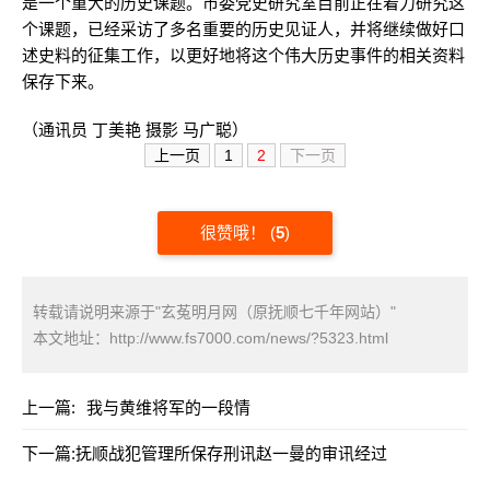
是一个重大的历史课题。市委党史研究室目前正在着力研究这
个课题，已经采访了多名重要的历史见证人，并将继续做好口
述史料的征集工作，以更好地将这个伟大历史事件的相关资料
保存下来。
（通讯员 丁美艳 摄影 马广聪）
上一页
1
2
下一页
很赞哦！
(
5
)
转载请说明来源于"玄菟明月网（原抚顺七千年网站）"
本文地址：
http://www.fs7000.com/news/?5323.html
上一篇:
我与黄维将军的一段情
下一篇:
抚顺战犯管理所保存刑讯赵一曼的审讯经过