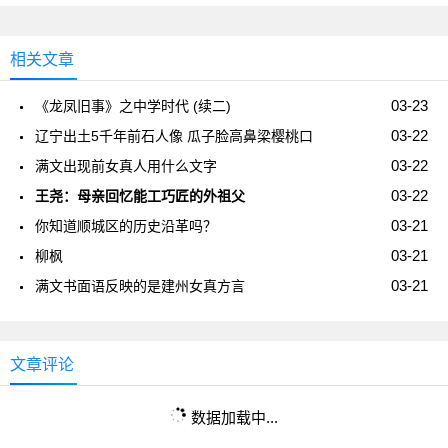
相关文章
03-23
《龙凤旧事》之中学时代 (续二)
03-22
辽宁出土5千年前石人像 瓜子脸高鼻梁樱桃口
03-22
满文出现前女真人用什么文字
03-22
王尧：母亲回忆能工巧匠的外祖父
03-21
你知道顺城区的历史沿革吗？
03-21
柳枫
03-21
满文书面语反映的是建州女真方言
文章评论
数据加载中...