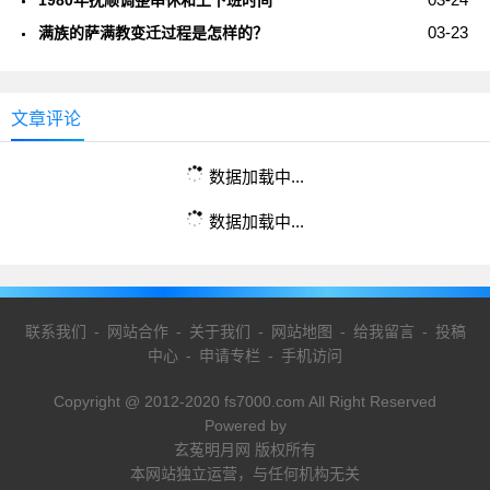
1980年抚顺调整串休和上下班时间
03-23
满族的萨满教变迁过程是怎样的？
文章评论
数据加载中...
数据加载中...
联系我们
-
网站合作
-
关于我们
-
网站地图
-
给我留言
-
投稿
中心
-
申请专栏
-
手机访问
Copyright @ 2012-2020 fs7000.com All Right Reserved
Powered by
玄菟明月网 版权所有
本网站独立运营，与任何机构无关