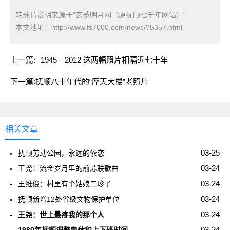
转载请说明来源于"玄菟明月网（原抚顺七千年网站）"
本文地址：
http://www.fs7000.com/news/?5357.html
上一篇:
1945－2012 这两幅照片相隔近七十年
下一篇:
抚顺八十年代的“摩天大楼”老照片
相关文章
03-25
抚顺劳动公园，永远的依恋
03-24
王尧：流金岁月里的前苏联歌曲
03-24
王维俊：村里有个姑娘二珍子
03-24
抚顺新増12处省级文物保护单位
03-24
王尧：世上最疼我的那个人
03-24