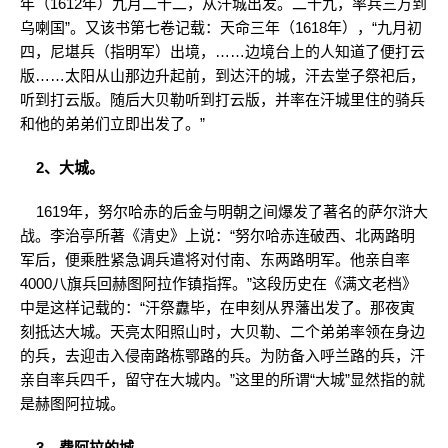
年（1612年）九月二十二，从汗城出发。二十九，率兵三万到
乌喇国”。又该书第七卷记载：天命三年（1618年），“九月初
四，尼堪兵（指明军）出境，……边境台上的人知道了便打云
版……太阳从山那边升起前，到达汗的城，汗去堂子祭祀后，
听到打云版。随后大贝勒听到打云版，并率在汗城里住的骑兵
和他的弟弟们立即出发了。”
2、大城。
1619年，努尔哈赤的后金与明朝之间爆发了著名的萨尔浒大
战。李治亭所著《清史》上说：“努尔哈赤连破西、北两路明
军后，便乘胜紧急调兵遣将对付南、东两路明军。他亲自率
4000八旗兵回赫图阿拉作镇指挥。”这段历史在《满文老档》
中是这样记载的：“汗祭纛毕，在申刻从界藩出发了。那夜寅
刻抵达大城。天亮太阳照山时，大贝勒、二个弟弟率领在身边
的兵，去迎击入侵南路栋鄂路的兵。为防备入呼兰路的兵，汗
亲自率兵四千，留守在大城内。”这里的所谓“大城”显然指的就
是赫图阿拉城。
3、费阿拉的城。