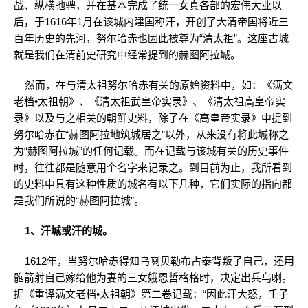
战、纵横弛骋，并在基本完成了统一女真各部的宏伟大业以
后，于1616年1月在该城内建国称汗，开创了大清帝国将近三
百年历史的先河，努尔哈赤也因此被尊为“清太祖”。这座古城
就是我们在清前史研究中经常提到的赫图阿拉城。
然而，在与清太祖努尔哈赤有关的原始资料中，如：《满文
老档•太祖朝》、《清太祖武皇帝实录》、《清太祖高皇帝实
录》以及与之相关的朝鲜史料，除了在《高皇帝实录》中提到
努尔哈赤在“赫图阿拉地筑城居之”以外，从来没有将此城称之
为“赫图阿拉城”的任何记载。而在记载与该城有关的历史事件
时，往往都是随意用个名字来记录之。到目前为止，我所看到
的史料中具有这种性质的城名有以下几种，它们实际的指向都
是我们所说的“赫图阿拉城”。
1、汗城或汗的城。
1612年，当努尔哈赤得知乌喇贝勒布占泰背叛了自己，还用
骲箭射自己嫁给他为妻的三女娥恩哲格格时，决定出兵乌喇。
据《重译满文老档•太祖朝》第二卷记载：“因此汗大怒，壬子