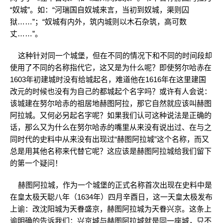
“奴城”。如：“河瑞国自奴城来言，当初到奴城，渠则囚
狱……”；“奴城有内外，筑内城则以木石杂筑，高可数
丈……”。
这种针对同一个城堡，但在不同的情况下和不同的时间段却
使用了不同的名称指代它，这又是为什么呢？即使努尔哈赤在
1603年初建城时没有给城起名，难道他在1616年在这里建国
改元的时候也没有为自己的都城起个名字吗？或许有人会说：
该城建在努尔哈赤的祖居地赫图阿拉，那它自然就应该叫赫图
阿拉城。又何必另起名字呢？如果我们认可这种说法是正确的
话，那么又为什么在努尔哈赤的嘴里从来没有说出过、在与之
同时代的史料中从来没有出现过“赫图阿拉城”这个名称，而又
总是用其他名称来代替它呢？这应该是赫图阿拉城给我们留下
的第一个疑问！
赫图阿拉城，作为一个城堡的正式名称首次出现在史料中是
在皇太极天聪八年（1634年）四月辛酉日，这一天皇太极发布
上谕：改沈阳城为天眷盛京，赫图阿拉城为天眷兴京。这条上
谕明确的告诉我们：兴京城与赫图阿拉城就是同一座城，只不