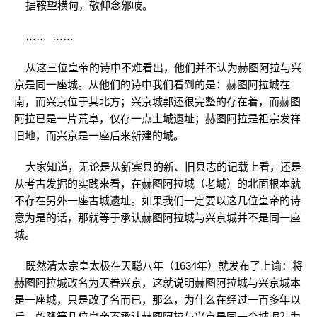
据鞍望横甸，敬仰念邠岐。
…… ……
从这三位皇帝的诗中不难看出，他们并不认为赫图阿拉与兴
京是同一座城。从他们的诗中我们看到的是：赫图阿拉城在
南，而兴京位于其北方；兴京城郭还很完整的存在着，而赫图
阿拉已是一片荒阜，仅存一点土城遗址；赫图阿拉是祖宗发祥
旧地，而兴京是一座后来新建的城。
大家知道，无论是从新宾县的新、旧县志的记载上看，还是
从考古发掘的实践来看，在赫图阿拉城（老城）的北面根本就
不存在另外一座古城遗址。如果我们一定要以这几位皇帝的诗
意为是的话，那就等于承认赫图阿拉城与兴京城并不是同一座
城。
既然清太宗皇太极在天聪八年（1634年）就发布了上谕：将
赫图阿拉城改名为天眷兴京，这就说明赫图阿拉城与兴京城本
是一座城，只是改了名而已，那么，为什么在经过一百多年以
后，乾隆等几位皇帝不承认赫图阿拉与兴京是同一个城呢？为