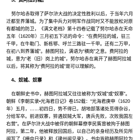
努尔哈赤取得了萨尔浒大战的决定性胜利以后，于当年六月
迁都至界藩城。为了集中兵力对明军作战同时又不能放松对原
有都城的防卫，《满文老档》第十四卷记载了努尔哈赤在天命
五年（1620年）三月初五下达的命令：“在费阿拉的城，驻三
千甲，在牛勒门、新栋鄂、呼兰三路驻一千甲。还有二万甲，
在初八到界藩城”。赫图阿拉，满语为“横岗”之意。费阿拉的
城，意为“老（旧）岗上的城”，努尔哈赤在离开了赫图阿拉城
以后，将其称为“费阿拉的城”是可以理解的。
4、奴城、奴寨
在朝鲜史书中，赫图阿拉城又往往被称为“奴城”或“奴寨”。
朝鲜《李朝实录•光海君日记》卷152载：“光海君庚申（1620
年）五月，……初四日，势不得已，胡地部落诸处觅得杂谷，
分给军卒。前进奴寨，猝遇奴贼大军，唐兵先败，次败我国左
右营”。在萨尔浒大战中被俘的朝鲜幕僚李民寏曾被拘于赫图
阿拉，第二年，他被释放回国后，以自己的亲身经历及所见所
闻写了《栅中日录》和《建州闻见录》。书中皆称赫图阿拉为