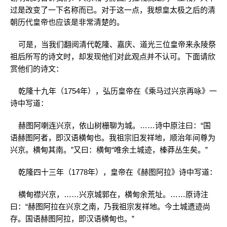
过是改变了一下名称而已。对于这一点，我想皇太极之后的清
朝历代皇帝也应该是非常清楚的。
可是，当我们翻阅清代乾隆、嘉庆、道光三位皇帝来永陵祭
祖后所写的诗文时，却发现他们对此观点并不认可。下面请欣
赏他们的诗文：
乾隆十九年（1754年），弘历皇帝在《乘马过兴京再咏》一
诗中写道：
赫图阿喇连兴京，依山树栅聊为城。……诗中原注曰：“国
语赫图阿者，即汉语横甸也。我祖宗旧发祥地，顺治年间尊为
兴京。横甸其南。”又曰：横甸“唯余土城迹，榛莽丛生矣。”
乾隆四十三年（1778年），皇帝在《赫图阿拉》诗中写道：
横甸襟兴京，……兴京城郭在，横甸余荒址。……原诗注
曰：“赫图阿拉在兴京之南，乃我祖宗发祥地。今土城遗迹尚
存。国语赫图阿拉，即汉语横甸也。”