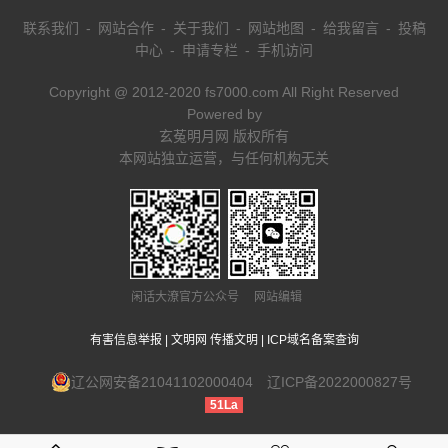
联系我们
-
网站合作
-
关于我们
-
网站地图
-
给我留言
-
投稿
中心
-
申请专栏
-
手机访问
Copyright @ 2012-2020 fs7000.com All Right Reserved
Powered by
玄菟明月网 版权所有
本网站独立运营，与任何机构无关
闲话大潦官方公众号 网站编辑
有害信息举报
|
文明网 传播文明
|
ICP域名备案查询
辽公网安备21041102000404
辽ICP备2022000827号
51La