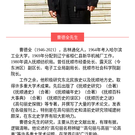
曹德全先生
曹德全（1946-2021），吉林通化人，1964年考入哈尔滨
工业大学，1969年分配到辽宁省桓仁县新华机械厂工作，
1980年调入抚顺纺织局。曾任抚顺市经委处长、露天区（今
东洲区）副区长、电子工业局副局长、抚顺市社会科学院副
院长。
工作之余，他积极研究东北民族史以及抚顺地方史。取
得许多重大学术成果。先后出版了《抚顺史研究》（合著）
《抚顺通史》（合著）《抚顺编年史》（合著）《抚顺百科
大事典》（合著）《抚顺历史的误区》《抚顺历史之谜》
《高句丽史探微》等专著，并撰写了大量的学术论文，发表
在各级报刊上，特别是在高句丽历史和清前史研究领域建树
颇深，在东北史学界有较大影响力。
曹德全先生的研究，主要从历史文献出发，有理有据，
逻辑清晰。他论述的“高句丽名称辨疑”“高句丽与高丽”“论高
夷”等许多重大学术问题，在学界引起广泛影响。