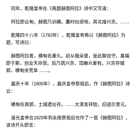
同年，乾隆皇帝在《再题赫图阿拉》诗中又写道：
阿拉即云甸，赫图乃训横。囊时似邠地，其北接兴京。……
乾隆四十八年（1783年），乾隆皇帝再以《赫图阿拉》为
题，写诗曰：
赫图阿拉者，横甸名垂久。初从俄朵里，徙此聊自守。基福
即于斯，创业天命受。后乃筑兴京，馆豳众爰有。兴京存城
郭，横甸余荒阜 ……。
嘉庆十年（1805年），嘉庆皇帝祭祖后，作《赫图阿拉》诗
云：
横甸在南郭，土城遗址存。……大清发祥始，旧迹示曾元。
道光皇帝在1829年到永陵祭祖后也作了一首《赫图阿拉》，
该诗开头即言：