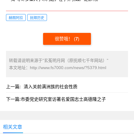
赫图阿拉
抚顺历史
很赞哦！
(
7
)
转载请说明来源于"玄菟明月网（原抚顺七千年网站）"
本文地址：
http://www.fs7000.com/news/?5379.html
上一篇:
清入关前满洲族的社会性质
下一篇:
市委党史研究室访著名爱国志士高德隆之子
相关文章