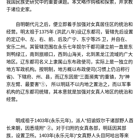
我国民族史研究中的重要课题。本文略作钩稽和探索，并求教
于诸位史家。
自明朝代元之后，便立即着手加强对女真居住区的统治和
经营。明太祖于1375年 (洪武八年)设辽东都司，管辖先后设置
的定辽中、左、右、前、后及广宁、东宁等25 卫，并自在、
安乐二州。其管辖范围在永乐七年奴尔干都司建立前一直是东
到鸭绿江，南到旅顺口，西到山海关，北到黑龙江流域的广大
地区。辽东都司名义上隶属山东布政使司，实际上是一独立的
地方军政机构。按明制，地方概以布政使司(习惯上仍沿称行
省)、下辖府、州、县，而辽东因是“三面濒夷”的重镇，为“神
京左臂、最要害”①， 所以明廷不以内地之置治之，而以军事
机构的辽东都司统辖，其本意就是加强对女真人地区的统治和
经营。
明成祖于1403年(永乐元年)，派人“招谕奴尔干诸部野人酋
长来朝，因悉境附” ②。对于归附的女真各部，明廷因其部
族，设置卫所。1403年(永乐元年)“女真野人头目阿哈出等來