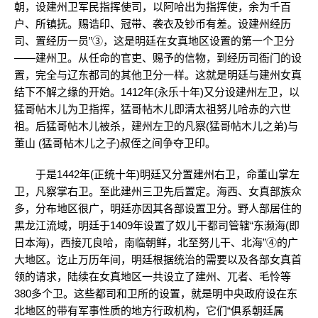
朝，设建州卫军民指挥使司，以阿哈出为指挥使，余为千百
户、所镇抚。赐诰印、冠带、袭衣及钞币有差。设建州经历
司、置经历一员”③，这是明廷在女真地区设置的第一个卫分
——建州卫。从任命的官吏、赐予的信物，到经历司衙门的设
置，完全与辽东都司的其他卫分一样。这就是明廷与建州女真
结下不解之缘的开始。1412年(永乐十年)又分设建州左卫，以
猛哥帖木儿为卫指挥，猛哥帖木儿即清太祖努儿哈赤的六世
祖。后猛哥帖木儿被杀，建州左卫的凡察(猛哥帖木儿之弟)与
董山 (猛哥帖木儿之子)叔侄之间争夺卫印。
于是1442年(正统十年)明廷又分置建州右卫，命董山掌左
卫，凡察掌右卫。至此建州三卫先后置定。海西、女真部族众
多，分布地区很广，明廷亦因其各部设置卫分。野人部居住的
黑龙江流域，明廷于1409年设置了奴儿干都司管辖“东濒海(即
日本海)，西接兀良哈，南临朝鲜，北至努儿干、北海”④的广
大地区。讫止万历年间，明廷根据统治的需要以及各部女真首
领的请求，陆续在女真地区一共设立了建州、兀者、毛怜等
380多个卫。这些都司和卫所的设置，就是明中央政府设在东
北地区的带有军事性质的地方行政机构，它们“俱系朝廷属