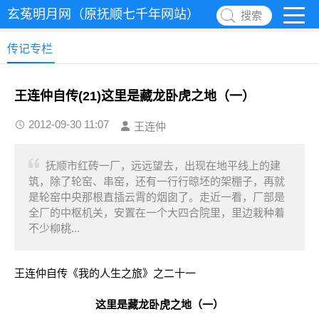
玄菟明月网（原抚顺七千年网站）
搜索
传记专栏
王连仲自传(21)这里是藏龙卧虎之地（一）
2012-09-30 11:07
王连仲
抚顺市红砖一厂，远远望去，出现在地平线上的建
筑，除了轮窑、串窑，还有一行行晾坯的架棚子，再就
是轮窑中央那根直插云霄的烟囱了。走近一看，厂部是
全厂的中枢机关，安置在一个大四合院里，里边栽种着
不少柳桃...
王连仲自传《我的人生之旅》之二十一
这里是藏龙卧虎之地（一）