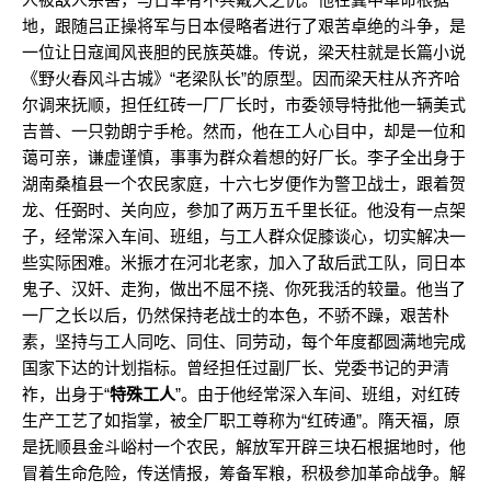
地，跟随吕正操将军与日本侵略者进行了艰苦卓绝的斗争，是
一位让日寇闻风丧胆的民族英雄。传说，梁天柱就是长篇小说
《野火春风斗古城》“老梁队长”的原型。因而梁天柱从齐齐哈
尔调来抚顺，担任红砖一厂厂长时，市委领导特批他一辆美式
吉普、一只勃朗宁手枪。然而，他在工人心目中，却是一位和
蔼可亲，谦虚谨慎，事事为群众着想的好厂长。李子全出身于
湖南桑植县一个农民家庭，十六七岁便作为警卫战士，跟着贺
龙、任弼时、关向应，参加了两万五千里长征。他没有一点架
子，经常深入车间、班组，与工人群众促膝谈心，切实解决一
些实际困难。米振才在河北老家，加入了敌后武工队，同日本
鬼子、汉奸、走狗，做出不屈不挠、你死我活的较量。他当了
一厂之长以后，仍然保持老战士的本色，不骄不躁，艰苦朴
素，坚持与工人同吃、同住、同劳动，每个年度都圆满地完成
国家下达的计划指标。曾经担任过副厂长、党委书记的尹清
祚，出身于“
特殊工人
”。由于他经常深入车间、班组，对红砖
生产工艺了如指掌，被全厂职工尊称为“红砖通”。隋天福，原
是抚顺县金斗峪村一个农民，解放军开辟三块石根据地时，他
冒着生命危险，传送情报，筹备军粮，积极参加革命战争。解