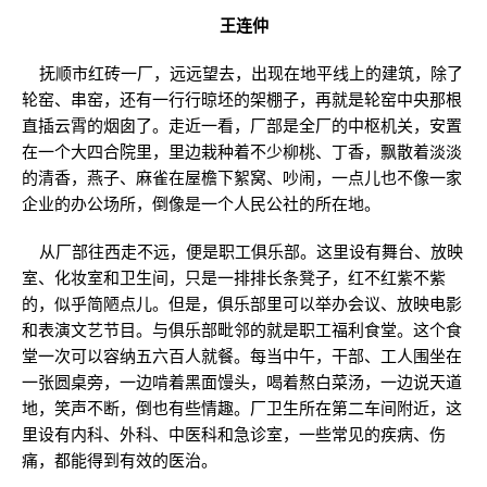
王连仲
抚顺市红砖一厂，远远望去，出现在地平线上的建筑，除了
轮窑、串窑，还有一行行晾坯的架棚子，再就是轮窑中央那根
直插云霄的烟囱了。走近一看，厂部是全厂的中枢机关，安置
在一个大四合院里，里边栽种着不少柳桃、丁香，飘散着淡淡
的清香，燕子、麻雀在屋檐下絮窝、吵闹，一点儿也不像一家
企业的办公场所，倒像是一个人民公社的所在地。
从厂部往西走不远，便是职工俱乐部。这里设有舞台、放映
室、化妆室和卫生间，只是一排排长条凳子，红不红紫不紫
的，似乎简陋点儿。但是，俱乐部里可以举办会议、放映电影
和表演文艺节目。与俱乐部毗邻的就是职工福利食堂。这个食
堂一次可以容纳五六百人就餐。每当中午，干部、工人围坐在
一张圆桌旁，一边啃着黑面馒头，喝着熬白菜汤，一边说天道
地，笑声不断，倒也有些情趣。厂卫生所在第二车间附近，这
里设有内科、外科、中医科和急诊室，一些常见的疾病、伤
痛，都能得到有效的医治。