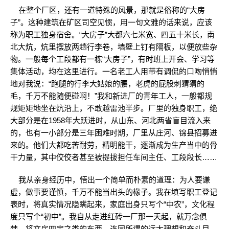
在整个厂区，还有一道特殊的风景，那就是俗称的“大房
子”。这种建筑在矿区司空见惯，用一句文雅的话来说，应该
称为职工独身宿舍。“大房子”大都六七米宽、四五十米长，南
北大炕，炕里摆放两趟行李卷，墙壁上钉有隔板，以便放些杂
物。一般每个工段都有一栋“大房子”，有时班上开会、学习等
集体活动，均在这里进行。一名老工人用带有调侃的口吻悄悄
地对我说：“跑腿的行李大姑娘的腰，老虎的屁股刺猬猬的
毛，千万不能随便碰啊！”我和新进厂的青年工人，一般都规
规矩矩地坐在炕沿上，不敢越雷池半步。厂里的独身职工，绝
大部分是在1958年大跃进时，从山东、河北两省盲目流入来
的，也有一小部分是三年困难时期，厂里从庄河、锦县招募进
来的。他们大都吃苦耐劳，精明能干，逐渐成为生产当中的骨
干力量，其中佼佼者甚至被提拔担任车间主任、工段段长……
我从亲身经历中，悟出一个简单而朴素的道理：为人要谦
虚，做事要谨慎，千万不能当出头的椽子。我在填写职工登记
表时，将真实情况隐瞒起来，家庭出身只写个“中农”，文化程
度只写个“初中”。我自从走进红砖一厂那一天起，就万念俱
焚，将文房四宝之类的东西，连同所谓的远大理想和奋斗目