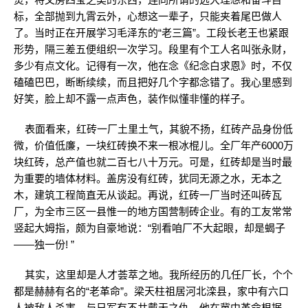
标，全部抛到九霄云外，心想这一辈子，只能夹着尾巴做人
了。当时正在开展学习毛泽东的“老三篇”。工段长老王也紧跟
形势，隔三差五便组织一次学习。段里有个工人名叫张永财，
多少有点文化。记得有一次，他在念《纪念白求恩》时，不仅
磕磕巴巴，断断续续，而且把好几个字都念错了。我心里感到
好笑，脸上却不露一点声色，装作似懂非懂的样子。
表面看来，红砖一厂土里土气，其貌不扬，红砖产品身份低
微，价值低廉，一块红砖换不来一根冰棍儿。全厂年产6000万
块红砖，总产值也就二百七八十万元。可是，红砖却是当时最
为重要的墙体材料。盖房没有红砖，犹同无源之水，无本之
木，建筑工程简直无从谈起。再说，红砖一厂当时还叫砖瓦
厂，为全市三区一县惟一的地方国营制砖企业。有的工友常常
竖起大姆指，颇为自豪地说：“别看咱厂不大起眼，却是蝎子
——独一份! ”
其实，这里却是人才荟萃之地。我所经历的几任厂长，个个
都是赫赫有名的“老革命”。梁天柱祖居河北滦县，家中有六口
人被敌人杀害，与日军有不共戴天之仇。他在冀中革命根据