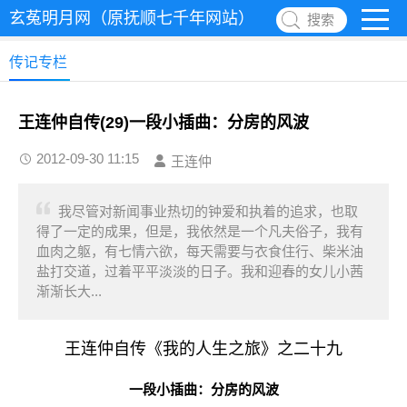
玄菟明月网（原抚顺七千年网站）
搜索
传记专栏
王连仲自传(29)一段小插曲：分房的风波
2012-09-30 11:15
王连仲
我尽管对新闻事业热切的钟爱和执着的追求，也取
得了一定的成果，但是，我依然是一个凡夫俗子，我有
血肉之躯，有七情六欲，每天需要与衣食住行、柴米油
盐打交道，过着平平淡淡的日子。我和迎春的女儿小茜
渐渐长大...
王连仲自传《我的人生之旅》之二十九
一段小插曲：分房的风波