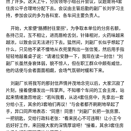
然了许多。这天上午，分房领导小组召开会议，议题是将4套
住房公平合理地分配下去。会议由主管后勤的副厂长刘学习主
持，参加会议的多为各科室、各车间主要负责人。
开始，大家便“胳膊肘往里拐”，为争取本单位的分房名额，
各持己见，互不相让，进而唇枪舌剑，针锋相对，火药味越来
越浓，以致会议无法进行下去。猛然间，刘副厂长似乎想起了
什么，只见他不紧不慢地从衣兜里掏出一张信笺，然后用手指
轻轻地敲着桌子说：“请诸位安静一下，我现在读一封信！”刘
副厂长虽然身衰体弱，貌不惊人，但在职工群众中颇有威信，
他的话使与会者面面相觑，会场气氛顿时缓和下来。
刘副厂长将我写的那封信声情并茂地念完以后，大家沉寂了
片刻，接着便爆发出一阵掌声。不知哪个车间的工会主席，站
起来情绪激昂地说：“若叫我看，从这4套住房中，先拿出一套
分给小王，其余的3套咱们再议！”与会者都齐刷刷地举起了
手，异口同声地表态：“同意！同意！”刘副厂长把一张房票、
一把钥匙，交给行政科老张：“看来民心不可违啊！让小王今
后好好工作，来回报大家的深情厚谊吧！”接着，其余3套住房