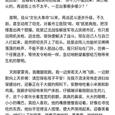
就回去！”迎春斩钉截铁地劝阻道：“你千万不能回来！黑灯瞎
火的，再说街上也不太平，一旦出事哪多哪少？”
是啊，自从“文化大革命”以来，两派武斗逐步升级，不久
前，甚至动用了坦克，对着市立医院“哐、哐”就是两炮，把顶
楼轰出两个窟窿。就是辽沈战役解放军攻占抚顺市区，也只是
动用机关枪、迫击炮，很快便解决了战斗。现在自己人与自己
人打起来，居然把坦克开上了街头。就是这阵儿也能听见稀稀
落落的枪声，不能不使人胆战心惊。我只好站在门外，仿佛一
个径赛选手，等待发令枪响一样，急切地盼望着那给万物带来
生机的黎明。
天刚蒙蒙亮，我撒腿就跑。我一边旁若无人地飞跑，一边默
默向上天祈祷：请您保佑母子平安！当我汗流浃背地走进妇幼
保健站时，迎春正在于大嫂的照料下，安静地吃着小米粥和卧
鸡蛋。我脚步轻轻地来到产床前，仔细端详着刚刚出生的儿
子，这个小家伙长着宽宽的前额，高高的鼻梁，大大的眼睛，
小小的嘴巴，真招人喜欢。他的嘴唇慢慢翕动着，好像在寻找
吃的东西，他似乎觉得没人搭理，便大声哭闹起来。迎春笑着