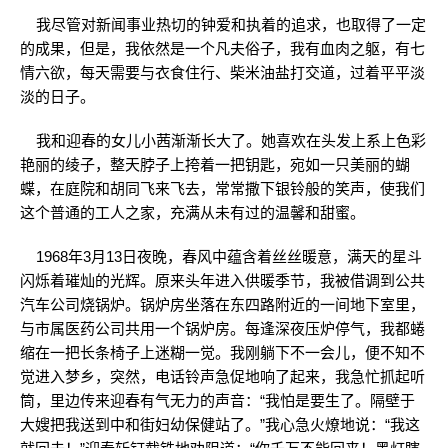
我尽管对新闻事业热切的钟爱和执着的追求，也取得了一定
的成果，但是，我依然是一个凡夫俗子，我有血肉之躯，有七
情六欲，每天需要与衣食住行、柴米油盐打交道，过着平平淡
淡的日子。
我和迎春的女儿小茜渐渐长大了。她喜欢在头发上系上色彩
艳丽的绫子，整天脖子上挎着一把钥匙，宛如一只美丽的蝴
蝶，在庭院和胡同飞来飞去，常常撒下银铃般的笑声，使我们
这个普通的工人之家，充满从未有过的温馨和甜蜜。
1968年3月13日夜晚，春风中蕴含着丝丝暖意，满天的星斗
闪烁着璀灿的光辉。原来头年进入供暖季节，我被借调到公共
汽车公司烧锅炉。锅炉房坐落在东四路附近的一间地下室里，
与市属医药公司共用一个锅炉房。每逢深夜压炉停气，我都蜷
缩在一把长条椅子上迷糊一觉。我刚躺下不一会儿，便不知不
觉进入梦乡，突然，电话铃声急促地响了起来，我急忙抓起听
筒，里边传来迎春有气无力的声音：“我怕是要生了。隔壁于
大嫂把我送到中和街妇幼保健站了。”我心急火燎地说：“我这