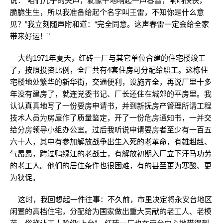
说：“咱们儿子的哭声，就像平地响起一声春雷，响响快快，
脆脆生生，所以我准备给起个名字叫王雷，不知你是什么意
见？”我立刻随声附和道：“完全同意。这声春雷一定会给全家
带来好运！”
大约1971年夏天，红砖一厂与其它单位合建的住宅楼竣工
了，按照投资比例，全厂共有4套住房可分配给职工。这栋住
宅楼地处繁华的新华街，交通便利，设施齐全，再说厂里十多
年没有建房了，就连党委书记、厂长还住在城郊的平房里。我
认认真真地写了一份要房申请书，并到新抚房产管理所请工程
技术人员为房屋作了质量鉴定，开了一份危房通知书，一并交
给分房领导小组办公室。过后我听说申请要房者至少有一百五
六十人，其中有参加解放战争出生入死的老革命，有雄赳赳、
气昂昂，跨过鸭绿江的老战士，有解放初期入厂立下汗马功劳
的老工人。他们的居住条件也很困难，有的甚至更为寒酸、更
为狭促。
这时，我回想起一件往事：不久前，市里决定将永安台地区
闲置的高档住宅，分配给为国家做出重大贡献的老工人、老模