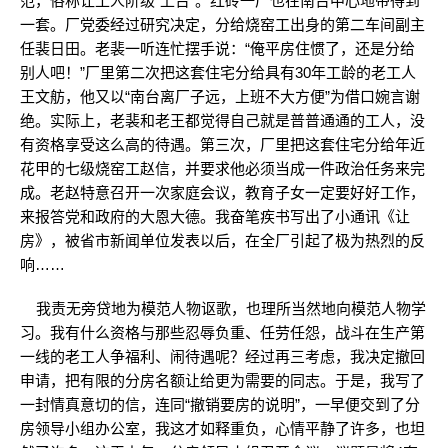
范，俗称让工人阶级“上台”。红砖一厂也在南台中心地带得到
一套。厂党委经过研究决定，分给烧窑工出身的第二车间副主
任裴日田。老裴一听连忙摆手说：“俺平房住惯了，还是分给
别人吧！”厂里第二次把这套住宅分给具有30年工龄的老工人
王文舫，他又以“南台离厂子远，上班不大方便”为借口婉言谢
绝。实际上，老裴和老王都觉得自己就是普普通通的工人，没
有资格享受这么高的待遇。第三次，厂里把这套住宅分给年近
花甲的七级烧窑工赵信，并要求他必须当成一件政治任务来完
成。老赵特意召开一次家庭会议，教育子女一定要好好工作，
来报答党和政府的大恩大德。我奋笔疾书写出了小通讯《让
房》，被省市新闻单位发表以后，在全厂引起了极为热烈的反
响……
我责无旁贷地为模范人物讴歌，也理所当然地向模范人物学
习。我有什么资格与那些忍辱负重、任劳任怨，战斗在生产第
一线的老工人争福利、闹待遇呢？经过再三考虑，我决定撤回
申请，把有限的分房名额让给更为需要的同志。于是，我写了
一封情真意切的信，连同“撤销要房的说明”，一早便交到了分
房领导小组办公室，我这才如释重负，心情平静了许多，也坦