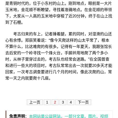
是青铜时代的，位于小东村的山上。刚到地点，眼前是一大片
玉米地，金花顺不断瞭望，寻找着准确地点。在金花顺的带领
下，大家从一人高的玉米地中穿梭了近20分钟，终于在山上找
到了石棚。
考古归来的车上，记者捶着腿，累的同时，对湿滑的山还
心有余悸。郑辰笑着说：“像今天爬这样的山太平常了，根本
不算什么，比这难爬的有很多。记得有一年夏天，我跟张馆长
去后安的一个岭寻找一个烽火台，手脚并用地爬了两个多小
时，从林子里穿过去的，考古队也经常会迷路。”在全国普查
和进行一些大的项目时，考古队常常出去一次就要20多天才能
回家，一次考古调查要进行几个月的时间，像此次爬的山，常
常一天之内就要爬十几座。
上一页
1
2
3
4
下一页
免责声明
：
本网站是公益网站，一部分文章、图片、视频