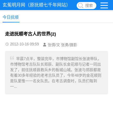
玄菟明月网（原抚顺七千年网站）
搜索
今日抚顺
走进抚顺考古人的世界(2)
2012-10-16 09:59
张倩/文 张勇/摄影
早晨7点半，整装完毕，市博物馆副馆长张波带队，
市博物馆考古队队长郑辰、副队长金花顺与记者一同出
发了，前往抚顺县救兵乡的板城山城。张波与郑辰都是
有着30多年经验的老考古队员了，今年48岁的金花顺则
是队里惟一一名女队员。在考古调查时，队员们每到
一...