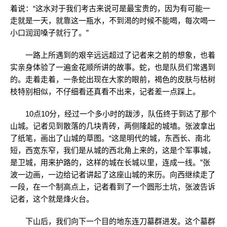
着说：“这水对于我们考古来说可是最宝贵的，因为有可能一
走就是一天，就靠这一瓶水，不到渴的时候不能喝，每次喝一
小口润润嗓子就行了。”
一路上所遇到的艰辛远远超过了记者来之前的想象，也着
实亲身体验了一遍金花顺所讲的故事。蛇，也是队员们常遇到
的。走着走着，一条蛇出现在大家的眼前，褐色的皮肤与枯树
枝特别相似，不仔细看还真看不出来，记者差一点踩上。
10点10分，经过一个多小时的跋涉，队伍终于到达了那个
山城。记者见到散落的几块青砖，两侧隆起的城墙。张波拿出
了纸笔，画出了山城的草图。“这是明代的城，东西长、南北
短，西宽东窄，我们是从城的西北角上来的，这是个军事城，
是卫城，用来护路的，这样的城在长城以里，连成一线。”张
波一边画，一边给记者讲起了这座山城的来历。向西继续走了
一段，在一个制高点上，记者看到了一个圆形土坑，张波告诉
记者，这个就是烽火台。
下山后，我们向下一个目的地东连刀墓群进发。这个墓群