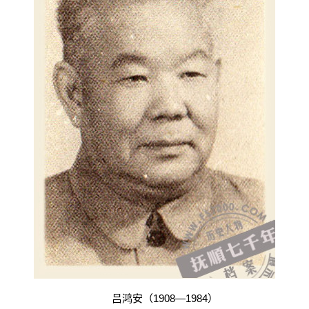
吕鸿安（1908—1984）