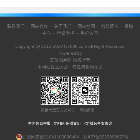
联系我们
-
网站合作
-
关于我们
-
网站地图
-
给我留言
-
投稿
中心
-
申请专栏
-
手机访问
Copyright @ 2012-2020 fs7000.com All Right Reserved
Powered by
玄菟明月网 版权所有
本网站独立运营，与任何机构无关
闲话大潦官方公众号 网站编辑
有害信息举报
|
文明网 传播文明
|
ICP域名备案查询
辽公网安备21041102000404
辽ICP备2022000827号