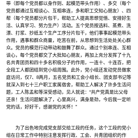
带（即每个党员都以身作则、起模范带头作用）、多交（每个
党员都通过互相谈心、互相串连，多和职工交知心朋友）、四
帮（每个党员都分片包干，帮助工人提高思想觉悟、安排好生
活、认真学习、努力生产）活动。五个党员按选料、蒸煮、洗
漂、打浆、抄纸五个生产工序分片包干，他们事事起模范带头
作用，遇事和群众商量，吃苦在前，从思想到生活处处关心群
众。党员的模范行动带动和鼓舞了群众。通过个别串连、互相
谈心，每个党员都交了大批知心朋友，再加上充分发挥了十九
名共青团员和四十多名积极分子的作用，一连十、十连百，把
全段工人都团结到党小组周围。此外，党小组还发动党员做家
庭访问，仅7、8两月，五名党员和工会小组长、团支部书记等
就深入到七十三户职工家属宿舍，帮助工人解决了许多生活问
题，工人陈孟和等深受感动，见人就说：“共产党真是比父母
还亲！生活问题解决了，心里高兴，满身是劲，今后我一定听
党的话，好好干，感谢党的关怀！”
为了出色地完成党支部交给工段的任务，这个工段的党小
组在日常工作中特别注意发挥行政、工会、共青团组织的作