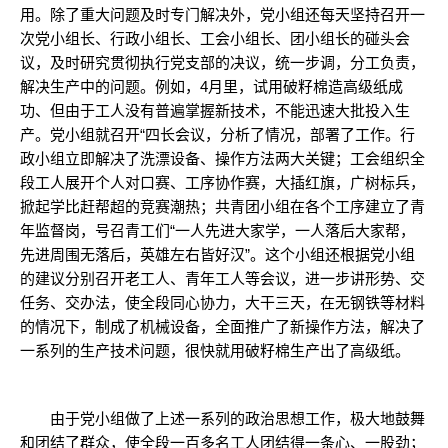
用。除了重大问题及时专门解决外，党小组还每天坚持召开一
次党小组长、行政小组长、工会小组长、团小组长的碰头会
议，及时研究贯彻执行党支部的决议，统一步调，分工负责，
解决生产中的问题。例如，4月里，试用破籽棉造高级纸成
功、但由于工人没有普遍掌握新技术，不能迅速大批投入生
产。党小组就召开“四长会议，分析了情况，部署了工作。行
政小组立即解决了洗漂设备、操作方法两大关键；工会组织全
段工人展开个人对口赛、工序协作赛，大插红旗，广树标兵，
掀起学比赶帮超的竞赛潮热；共青团小组在各个工序建立了青
年监督岗，号召青工们“一人先进大家学，一人落后大家帮，
先进周围无落后，英雄左右皆好汉”。这个小组还根据党小组
的建议分别召开老工人、青年工人等会议，进一步讲形势、交
任务、交办法，使全段同心协力，大干三天，在无钢铁等材料
的情况下，制成了机械设备，全面推广了新操作方法，解决了
一系列的生产技术问题，很快就用破籽棉生产出了高级纸。
由于党小组做了上述一系列的政治思想工作，极大地鼓舞
和团结了群众，使全段一百多名工人团结得一条心、一股劲；