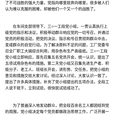
了不可战胜的强大力量，党指向哪里就奔向哪里，很多被人们
认为难以克服的困难，却被他们一个又一个的战胜了。
在车间支部领导下，三○一工段党小组，一贯认真执行上
级党的指示和决议，积极带动群众响应党的一切号召，并通过
党员的积极活动，把党的决议、指示和号召贯彻到群众中去，
变成群众的自觉行动。为了解决原料不足的问题，工厂党委号
召全厂职工大搞综合利用，用杂色布生产高级纸。三○一工段
党小组立即响应，首先召集五名党员开会，统一认识，提出了
五项试用杂色布的措施。第二天党小组又召集先进生产者、积
极分子、老工人、班组长开会，讲形势、交任务，把党小组的
意见和措施交给大家讨论。经过深入讨论，大家认识一致了，
提出了许多具体措施，补充了党小组提出的五项办法，全段工
人说干就干，立刻试验，很快就试验成功了。
为了普遍深入地发动群众，把全段百余名工人都团结到党
的周围，党小组决定每个党员都做政治思想工作，广泛开展一