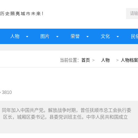
人物
图片
荣誉
文化
民
当前位置：
首页
>
人物
>
人物档案
3810
命，同年加入中国共产党。解放战争时期，曾任抚顺市总工会执行委
、区长，城厢区委书记，县委党训班主任。中华人民共和国成立