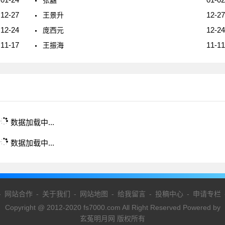
张矗
12-27
12-27
王景升
12-24
12-24
庞西元
11-17
11-11
王振海
数据加载中...
数据加载中...
-
网站合作
-
关于我们
-
网站地图
-
给我留言
-
投稿中心
-
申请专栏
Copyright @ 2012-2020 fs7000.com All Right Reserved Powered by
玄菟明月网 版权所有