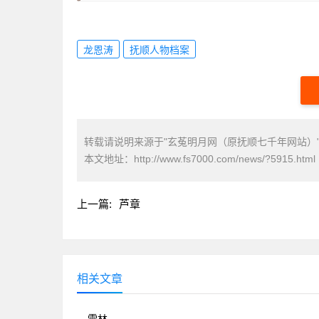
龙恩涛
抚顺人物档案
转载请说明来源于"玄菟明月网（原抚顺七千年网站）
本文地址：
http://www.fs7000.com/news/?5915.html
上一篇:
芦章
相关文章