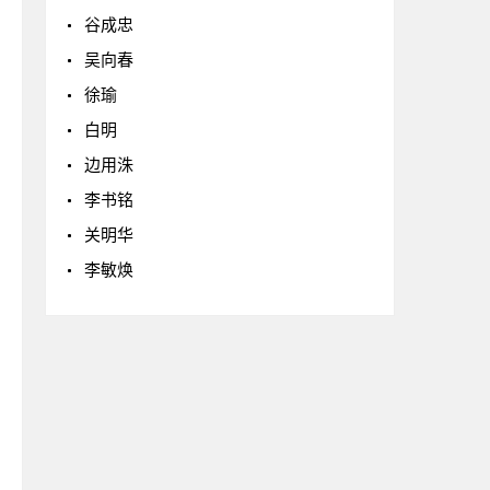
谷成忠
吴向春
徐瑜
白明
边用洙
李书铭
关明华
李敏焕