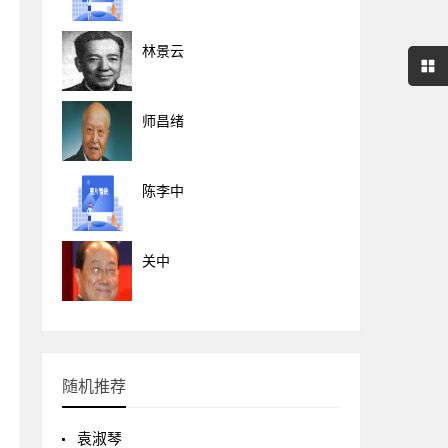
林景云
师昌绪
陈李中
关中
随机推荐
袁淑琴