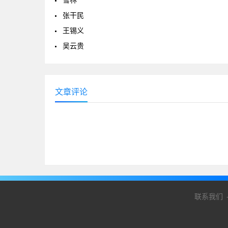
雪林
张干民
王锡义
吴云贵
文章评论
联系我们