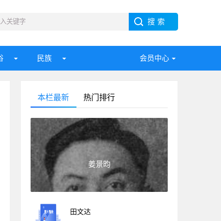
俗
民族
会员中心
本栏最新
热门排行
姜景昀
田文达