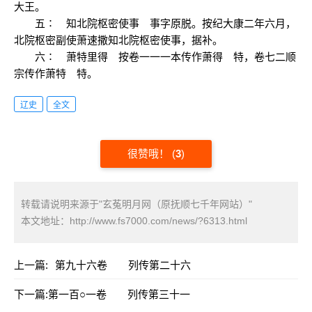
大王。
五∶ 知北院枢密使事 事字原脱。按纪大康二年六月，
北院枢密副使萧速撒知北院枢密使事，据补。
六∶ 萧特里得 按卷一一一本传作萧得 特，卷七二顺
宗传作萧特 特。
辽史
全文
很赞哦！
(
3
)
转载请说明来源于"玄菟明月网（原抚顺七千年网站）"
本文地址：
http://www.fs7000.com/news/?6313.html
上一篇:
第九十六卷 列传第二十六
下一篇:
第一百○一卷 列传第三十一