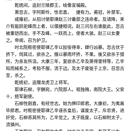
乾统间，追封兰陵郡王，绘像宜福殿。
萧忽古，字阿斯怜，性忠直， 捷有力。甫冠，补禁军。
咸雍初，从招讨使耶律赵三讨番部之违命者。及请降，来
介有能跃驼峰而上者，以儇捷相诧。赵三问左右谁能此，忽古
被重铠而出，手不及峰，一跃而上，使者大骇。赵三以女妻
之。帝闻，召为护卫。
时北院枢密使耶律乙辛以狡佞得幸，肆行凶暴。忽古伏于
挢下，伺其过，欲杀之。俄以暴雨坏挢，不果。後又欲杀于猎
所，为亲友所沮。大康三年，复欲杀乙辛及萧得里特等，乙辛
知而械系之，考劾不服，流于边。及太子废徙于上京，召忽古
至，杀之。
乾统初，追赠龙虎卫上将军。
耶律石柳，字酬宛，六院部人。祖独挴，南院大王。父安
十，统军副使。
石柳性刚直，有经世志。始为牌印郎君。大康初，为夷离
毕郎君。时枢密使耶律乙辛诬杀皇后，谋废太子，斥忠贤，进
奸党，石柳恶其所为，乙辛觉之。太子既废，以石柳附太子，
流镇州。