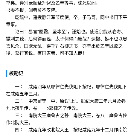
举矣。谨别录顺圣升遐及乙辛等事，昧死以闻。
书奏不报，闻者莫不叹惋。
乾统中，遥授静江军节度使，卒。子马哥，同中书门下平
章事。
论曰：易言“履霜，坚冰至”，谨始也。使道宗能从岩寿、
撒剌之谏，后何得而诬，太子何得而废哉？速撒、挞不也以忠
言见杀，国欲无乱，得乎？石柳之书，亦幸出於乙辛既败之
後，获行其说。有国家者，可不知人哉！
校勘记
一∶ 咸雍四年从耶律仁先伐阻卜按纪，耶律仁先伐阻卜
在咸雍五年三月。
二∶ 中京留守 中，原误“上”。据纪大康二年六月及卷
九七孩里传、卷一一○耶律乙辛传改。
三∶ 南院大王磨鲁古之孙 南院大王，卷八二磨鲁古传
作北院大王。
四∶ 咸雍九年改北院大王 按纪咸雍九年十二月作南院