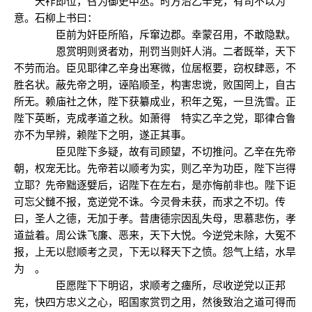
天祚即位，召为御史中丞。时方治乙辛党，有司不以为
意。石柳上书曰：
臣前为奸臣所陷，斥窜边郡。幸蒙召用，不敢隐默。
恩赏明则贤者劝，刑罚当则奸人消。二者既举，天下
不劳而治。臣见耶律乙辛身出寒微，位居枢要，窃权肆恶，不
胜名状。蔽先帝之明，诬陷顺圣，构害忠谠，败国罔上，自古
所无。赖庙社之休，陛下获纂成业，积年之冤，一旦洗雪。正
陛下英断，克成孝道之秋。如萧得 特实乙辛之党，耶律合鲁
亦不为早辨，赖陛下之明，遂正其事。
臣见陛下多疑，故有司顾望，不切推问。乙辛在先帝
朝，权宠无比。先帝若以顺考为实，则乙辛为功臣，陛下岂得
立耶？先帝黜逐嬖后，诏陛下在左右，是亦悔前非也。陛下讵
可忘父雠不报，宽逆党不诛。今灵骨未获，而求之不切。传
曰，圣人之德，无加于孝。昔唐德宗因乱失母，思慕悲伤，孝
道益着。周公诛飞廉、恶来，天下大悦。今逆党未除，大冤不
报，上无以慰顺考之灵，下无以释天下之愤。怨气上结，水旱
为 。
臣愿陛下下明诏，求顺考之瘗所，尽收逆党以正邦
宪，快四方忠义之心，昭国家赏罚之用，然後致治之道可得而