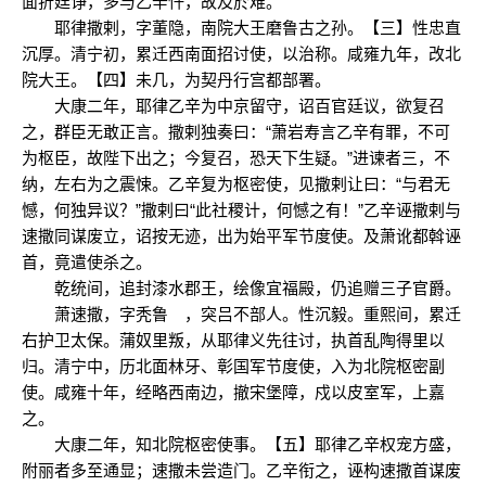
面折廷诤，多与乙辛忤，故及於难。
耶律撒剌，字董隐，南院大王磨鲁古之孙。【三】性忠直
沉厚。清宁初，累迁西南面招讨使，以治称。咸雍九年，改北
院大王。【四】未几，为契丹行宫都部署。
大康二年，耶律乙辛为中京留守，诏百官廷议，欲复召
之，群臣无敢正言。撒剌独奏曰：“萧岩寿言乙辛有罪，不可
为枢臣，故陛下出之；今复召，恐天下生疑。”进谏者三，不
纳，左右为之震悚。乙辛复为枢密使，见撒剌让曰：“与君无
憾，何独异议？”撒剌曰“此社稷计，何憾之有！”乙辛诬撒剌与
速撒同谋废立，诏按无迹，出为始平军节度使。及萧讹都斡诬
首，竟遣使杀之。
乾统间，追封漆水郡王，绘像宜福殿，仍追赠三子官爵。
萧速撒，字秃鲁 ，突吕不部人。性沉毅。重熙间，累迁
右护卫太保。蒲奴里叛，从耶律义先往讨，执首乱陶得里以
归。清宁中，历北面林牙、彰国军节度使，入为北院枢密副
使。咸雍十年，经略西南边，撤宋堡障，戍以皮室军，上嘉
之。
大康二年，知北院枢密使事。【五】耶律乙辛权宠方盛，
附丽者多至通显；速撒未尝造门。乙辛衔之，诬构速撒首谋废