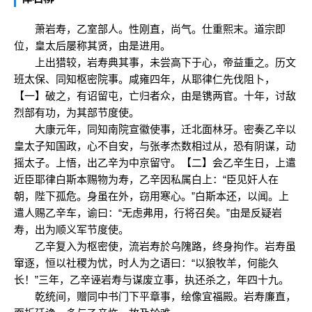
萧岩寿，乙室部人。性刚直，尚气。仕重熙末。道宗即
位，皇太后屡称其贤，由是进用。
上出猎较，岩寿典其事，未尝高下于心，帝益重之。历文
班太保、同知枢密院事。咸雍四年，从耶律仁先伐阻卜，
【一】破之，有诏留屯，亡归者众，由是镌两官。十年，讨敌
烈部有功，为其部节度使。
大康元年，同知南院宣徽使事，迁北面林牙。密奏乙辛以
皇太子知国政，心不自安，与张孝杰数相过从，恐有阴谋，动
摇太子。上悟，出乙辛为中京留守。【二】会乙辛生日，上遣
近臣耶律白斯本赐物为寿，乙辛因私属白上：“臣见奸人在
朝，陛下孤危。身虽在外，窃用寒心。”白斯本还，以闻。上
遣人赐乙辛车，谕曰：“无虑弗用，行将召矣。”由是反疑岩
寿，出为顺义军节度使。
乙辛复入为枢密使，流岩寿於乌隗路，终身拘作。岩寿虽
窜逐，恒以社稷为忧，时人为之语曰：“以狼牧羊，何能久
长！”三年，乙辛诬岩寿与谋废立事，执还杀之，年四十九。
乾统间，赠同中书门下平章事，绘像宜福殿。岩寿廉直，