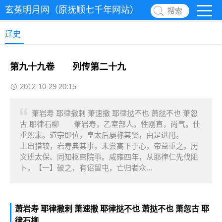
玄菟明月网（原抚顺七千年网站）
搜索
辽史
第九十九卷 列传第二十九
2012-10-29 20:15
萧岩寿 耶律撒剌 萧速撒 耶律挞不也 萧挞不也 萧忽
古 耶律石柳 萧岩寿，乙室部人。性刚直，尚气。仕
重熙末。道宗即位，皇太后屡称其贤，由是进用。
上出猎较，岩寿典其事，未尝高下于心，帝益重之。历
文班太保、同知枢密院事。咸雍四年，从耶律仁先伐阻
卜，【一】破之，有诏留屯，亡归者众...
萧岩寿 耶律撒剌 萧速撒 耶律挞不也 萧挞不也 萧忽古 耶
律石柳