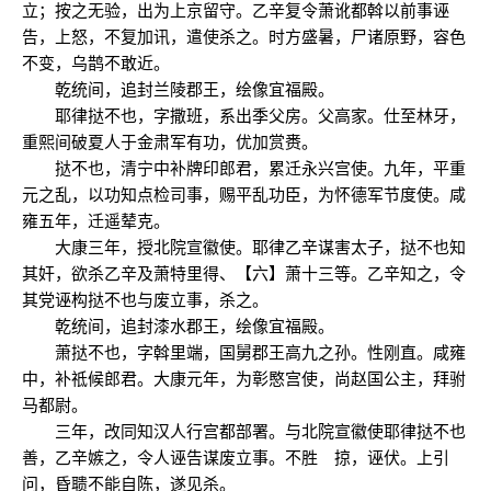
立；按之无验，出为上京留守。乙辛复令萧讹都斡以前事诬
告，上怒，不复加讯，遣使杀之。时方盛暑，尸诸原野，容色
不变，乌鹊不敢近。
乾统间，追封兰陵郡王，绘像宜福殿。
耶律挞不也，字撒班，系出季父房。父高家。仕至林牙，
重熙间破夏人于金肃军有功，优加赏赉。
挞不也，清宁中补牌印郎君，累迁永兴宫使。九年，平重
元之乱，以功知点检司事，赐平乱功臣，为怀德军节度使。咸
雍五年，迁遥辇克。
大康三年，授北院宣徽使。耶律乙辛谋害太子，挞不也知
其奸，欲杀乙辛及萧特里得、【六】萧十三等。乙辛知之，令
其党诬构挞不也与废立事，杀之。
乾统间，追封漆水郡王，绘像宜福殿。
萧挞不也，字斡里端，国舅郡王高九之孙。性刚直。咸雍
中，补祗候郎君。大康元年，为彰愍宫使，尚赵国公主，拜驸
马都尉。
三年，改同知汉人行宫都部署。与北院宣徽使耶律挞不也
善，乙辛嫉之，令人诬告谋废立事。不胜 掠，诬伏。上引
问，昏聩不能自陈，遂见杀。