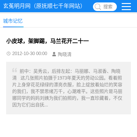
玄菟明月网（原抚顺七千年网站）
搜索
城市记忆
小皮球，架脚踢，马兰花开二十一
2012-10-30 00:00
陶晓清
前中：吴秀云，后排左起：马丽娜、马淑香、陶晓
清 这几张照片拍摄于1973年夏天的劳动公园。看着照
片上身穿花花绿绿的漂亮衣服，脸上绽放着灿烂的笑容
的我们，我不禁思绪万千，心潮难平。这些照片是马丽
娜同学的妈妈刘姨为我们拍照的，我一直珍藏着，不仅
因为它们出自抚...