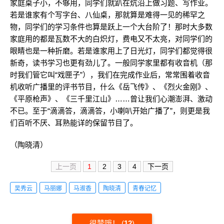
家庭桌子小，不够用，同学们就趴在炕沿上做习题、写作业。
若是谁家有个写字台、八仙桌，那就算是难得一见的稀罕之
物，同学们的学习条件也算是跃上一个大台阶了！那时大多数
家庭用的都是瓦数不大的白炽灯，费电又不太亮，对同学们的
眼睛也是一种折磨。若是谁家用上了日光灯，同学们都觉得很
新奇，读书学习也更有劲儿了。一般同学家里都有收音机（那
时我们管它叫“戏匣子”），我们在完成作业后，常常围着收音
机收听广播里的评书节目，什么《岳飞传》、《烈火金刚》、
《平原枪声》、《三千里江山》……曾让我们心潮澎湃、激动
不已。至于“滴滴答，滴滴答，小喇叭开始广播了”，则更是我
们百听不厌、耳熟能详的保留节目了。
（陶晓清）
上一页
1
2
3
4
下一页
吴秀云
马丽娜
马淑香
陶晓清
青春记忆
很赞哦！
(
12
)