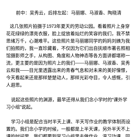
前中：吴秀云，后排左起：马丽娜、马淑香、陶晓清
这几张照片拍摄于1973年夏天的劳动公园。看着照片上身穿
花花绿绿的漂亮衣服，脸上绽放着灿烂的笑容的我们，我不禁
思绪万千，心潮难平。这些照片是马丽娜同学的妈妈刘姨为我
们拍照的，我一直珍藏着，不仅因为它们出自抚顺市著名照相
馆摄影师之手，从构图、角度和人物神态等各方面讲都堪称一
流，更主要的是因为照片上的我们——马丽娜、马淑香、吴秀
云和我——目光里透露出来的青春气息和对未来的美好憧憬，
今天看起来还是那样楚楚动人，那样光彩夺目，令人感慨，引
人遐思。
说起这些照片的渊源，最早还得从我们念小学时的“课外学
习小组”说起。
学习小组是配合当时半天上课、半天写作业的教学体制而设
置的。我们念小学的时候，一般都是上半天课，另外半天不上
课的时间里，我们都要到学习小组里去做作业、温习功课，同