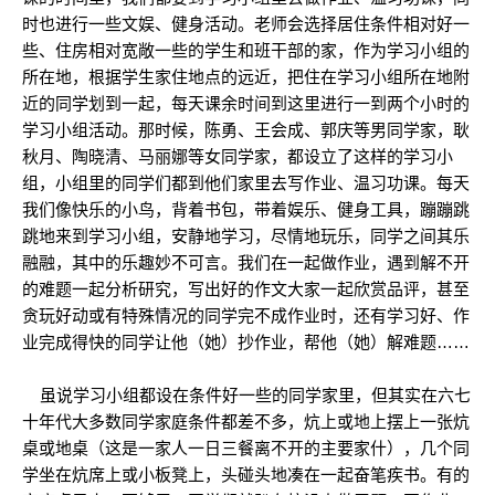
时也进行一些文娱、健身活动。老师会选择居住条件相对好一
些、住房相对宽敞一些的学生和班干部的家，作为学习小组的
所在地，根据学生家住地点的远近，把住在学习小组所在地附
近的同学划到一起，每天课余时间到这里进行一到两个小时的
学习小组活动。那时候，陈勇、王会成、郭庆等男同学家，耿
秋月、陶晓清、马丽娜等女同学家，都设立了这样的学习小
组，小组里的同学们都到他们家里去写作业、温习功课。每天
我们像快乐的小鸟，背着书包，带着娱乐、健身工具，蹦蹦跳
跳地来到学习小组，安静地学习，尽情地玩乐，同学之间其乐
融融，其中的乐趣妙不可言。我们在一起做作业，遇到解不开
的难题一起分析研究，写出好的作文大家一起欣赏品评，甚至
贪玩好动或有特殊情况的同学完不成作业时，还有学习好、作
业完成得快的同学让他（她）抄作业，帮他（她）解难题……
虽说学习小组都设在条件好一些的同学家里，但其实在六七
十年代大多数同学家庭条件都差不多，炕上或地上摆上一张炕
桌或地桌（这是一家人一日三餐离不开的主要家什），几个同
学坐在炕席上或小板凳上，头碰头地凑在一起奋笔疾书。有的