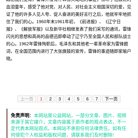
血泪童年，感受了他对党、对人民、对社会主义祖国深切的爱，见
证了他的许多人见人夸、促人奋进的美好言行之后，他就牢牢地抓
住了我们的心。1960年末1961年初，《前进报》、《辽宁日
报》、《解放军报》以及新华社相继发表了我们采写的通讯，雷锋
闪光的思想和高尚的品德迅即牵动了辽宁乃至全国人民和部队战士
的心。1962年雷锋殉职后，毛泽东和其他老一辈革命家为雷锋题
词，在全国范围内进行了大张旗鼓的宣传，雷锋的事迹随即家喻户
晓。
上一页
1
2
3
4
5
6
7
下一页
免责声明
：
本网站是公益网站，一部分文章、图片、视频
来源于其它媒介，文章内容属于原作者的观点表达，不一
定代表本网站观点。本网站不承担任何法律责任。如有任
何侵犯个人权益和版权问题，请联系我们及时删除!