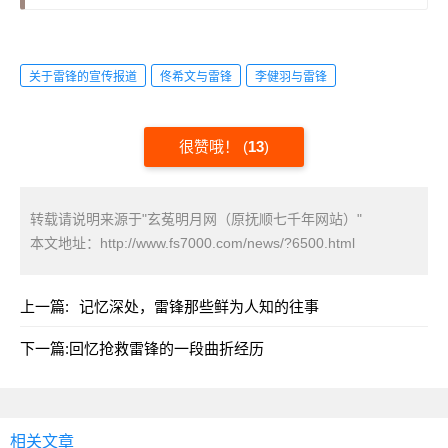
关于雷锋的宣传报道
佟希文与雷锋
李健羽与雷锋
很赞哦！
(
13
)
转载请说明来源于"玄菟明月网（原抚顺七千年网站）"
本文地址：
http://www.fs7000.com/news/?6500.html
上一篇:
记忆深处，雷锋那些鲜为人知的往事
下一篇:
回忆抢救雷锋的一段曲折经历
相关文章