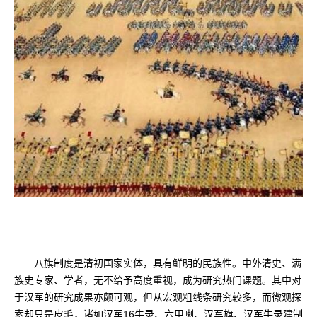
八旗制度是清初国家实体，具有鲜明的民族性。中外清史、满
族史专家、学者，无不给予高度重视，成为研究热门课题。其中对
于汉军的研究成果亦颇可观，但从宏观粗线条研究较多，而微观探
索却只是皮毛，诸如汉军16牛录、六甲喇、汉军旗、汉军牛录建制