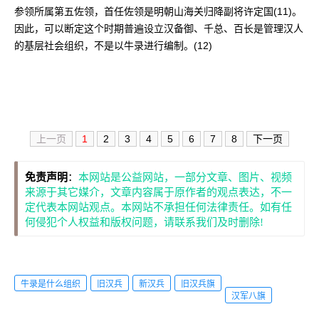
参领所属第五佐领，首任佐领是明朝山海关归降副将许定国(11)。
因此，可以断定这个时期普遍设立汉备御、千总、百长是管理汉人
的基层社会组织，不是以牛录进行编制。(12)
上一页
1
2
3
4
5
6
7
8
下一页
免责声明
：
本网站是公益网站，一部分文章、图片、视频
来源于其它媒介，文章内容属于原作者的观点表达，不一
定代表本网站观点。本网站不承担任何法律责任。如有任
何侵犯个人权益和版权问题，请联系我们及时删除!
牛录是什么组织
旧汉兵
新汉兵
旧汉兵旗
汉军八旗