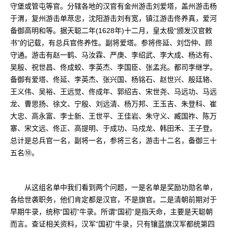
守堡或管屯等官。分辖各地的汉官有金州游击刘爱塔，盖州游击杨
于渭，复州游击单荩忠，沈阳游击刘有宽，镇江游击佟养真，爱河
备御高明和等。据天聪二年(1628年)十二月，皇太极“颁发汉官敕
书”的记载，有总兵官佟养性。副将爱塔。参将佟延、刘岱仲、顾
守通。游击有赵一鹤、马汝霖、严庚、李绍武、李大成、杨达有、
吴殷、祝世昌、佟成蛟、李英杰、李国臣、张孟兆。都司李继学。
备御有爱塔、佟延、李英杰、张兴国、杨铭石、赵世兴、殷廷辂、
王义伟、吴裕、王远觉、佟成年、郭绍吉、宋世尧、马远功、马远
龙、曹思扬、徐文、宁殷、刘远清、杨万邦、王玉吉、朱登科、崔
大忠、高永富、李士新、王世平、王佳岩、朱守义、臧国祚、陈万
寨、宋文远、佟正、高提明、于成功、马戍龙、韩田禾、王子登。
总计是总兵官一名，副将一名，参将三名，游击十二名，备御三十
五名⑩。
从这组名单中我们看到两个问题，一是名单是奖励功勋名单，
各给世袭职务，他们肯定都是汉官，不是旗官。二是清朝前期对于
早期牛录，统称“国初”牛录。所谓“国初”是指天命，主要是天聪朝
而言。查证相关资料，汉军“国初”牛录，只有镶蓝旗汉军都统第四