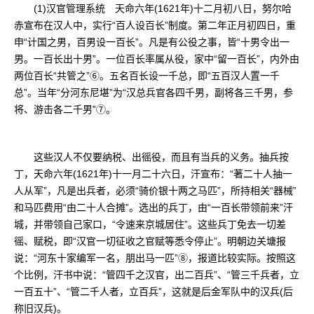
(1)汉官管理系统 天命六年(1621年)十二月初八日，努尔哈
赤宣布在汉人中，实行“百人设百长”制度。第二年正月初四日，重
申“计国之男，百男设一百长”。凡是有公役之事，皆“十男令出一
男。一百长出十男”。一位百长率属从役，家中“留一百长”，内外由
两位百长“共管之”⑥。五名百长设一千总，即“五百汉人置一千
总”。当年“分河东尼堪”为“汉总兵官各四千男，副将各三千男，参
将、游击各二千男”⑦。
这些汉人不仅要纳税、出徭役，而且有当兵的义务。抽兵按
丁，天命六年(1621年)十一月二十六日，汗宣布：“著二十人抽一
人从军”，凡是出兵者，必须“骑价银十两之马匹”，所持相关“器械”
和马匹费用“由二十人合摊”。选出的兵丁，由“一百长带领前来”汗
城，并带领自己家口，“令速来京城居住”。这些兵丁免去一切差
徭、赋税，即“汉官一切征收之官赋等悉令停止”。明朝边关塘报
说：“河东十家编军一名，朋出马一匹”⑧，报道比较实际。按照这
个比例，汗书中说：“管四千之汉官，出二百兵”、“管三千兵者，立
一百五十”、“管二千人者，立百兵”，这就是后金军队中的汉兵(后
称旧汉兵)。