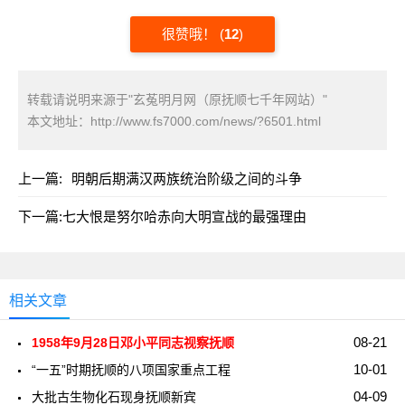
很赞哦！
(
12
)
转载请说明来源于"玄菟明月网（原抚顺七千年网站）"
本文地址：
http://www.fs7000.com/news/?6501.html
上一篇:
明朝后期满汉两族统治阶级之间的斗争
下一篇:
七大恨是努尔哈赤向大明宣战的最强理由
相关文章
08-21
1958年9月28日邓小平同志视察抚顺
10-01
“一五”时期抚顺的八项国家重点工程
04-09
大批古生物化石现身抚顺新宾