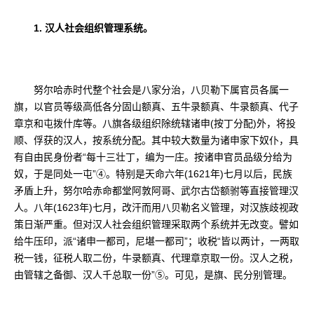
1. 汉人社会组织管理系统。
努尔哈赤时代整个社会是八家分治，八贝勒下属官员各属一
旗，以官员等级高低各分固山额真、五牛录额真、牛录额真、代子
章京和屯拨什库等。八旗各级组织除统辖诸申(按丁分配)外，将投
顺、俘获的汉人，按系统分配。其中较大数量为诸申家下奴仆，具
有自由民身份者“每十三壮丁，编为一庄。按诸申官员品级分给为
奴，于是同处一屯”④。特别是天命六年(1621年)七月以后，民族
矛盾上升，努尔哈赤命都堂阿敦阿哥、武尔古岱额驸等直接管理汉
人。八年(1623年)七月，改汗而用八贝勒名义管理，对汉族歧视政
策日渐严重。但对汉人社会组织管理采取两个系统并无改变。譬如
给牛压印，派“诸申一都司，尼堪一都司”；收税“皆以两计，一两取
税一钱，征税人取二份，牛录额真、代理章京取一份。汉人之税，
由管辖之备御、汉人千总取一份”⑤。可见，是旗、民分别管理。