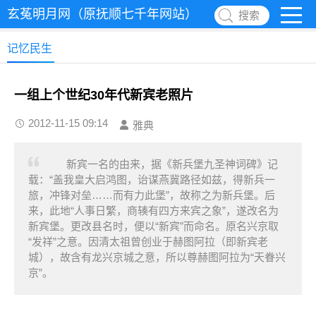
玄菟明月网（原抚顺七千年网站）
搜索
记忆民生
一组上个世纪30年代新宾老照片
2012-11-15 09:14
雅典
新宾一名的由来，据《新兵堡九圣神词碑》记
载：“盖我皇大启鸿图，诒谋燕冀路径如兹，得新兵一
旅，冲锋对垒……而有力此堡”，故称之为新兵堡。后
来，此地“人事日繁，商辏有四方来宾之象”，遂改名为
新宾堡。更改县名时，便以“新宾”而命名。原名兴京取
“发祥”之意。因清太祖曾创业于赫图阿拉（即新宾老
城），故含有龙兴京城之意，所以尊赫图阿拉为“天眷兴
京”。