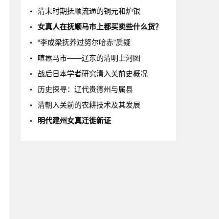
清末时期抚顺流通的铜元和炉银
女真人在抚顺马市上都买卖些什么货？
“李成梁抚养过努尔哈赤”质疑
喧嚣马市——辽东的清明上河图
战后日本学者研究清入关前史概况
历史探寻：辽代贵德州与属县
清朝入关前的农耕技术及其发展
明代建州女真迁徙新证