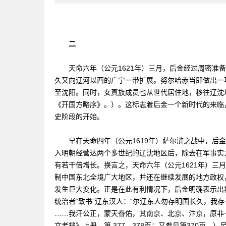
二
天命六年（公元1621年）三月，后金经过周密准备
久又向辽河以西的广宁一带扩展。努尔哈赤当即做出一
至沈阳。同时，女真族成员也从世代居住地，移往辽沈地
《开国方略序》。）。这标志着后金一个新时代的来临，
史阶段的开始。
早在天命四年（公元1619年）萨尔浒之战中，后金
入明朝经营达两个多世纪的辽沈地区后，除去在军事实
有若干倍增长。换言之，天命六年（公元1621年）三
制中国东北全境广大地区，并还在继续发展的地方政权
发生巨大变化。正是在此有利情况下，后金明确表示出将
统治者“致书”辽东汉人：“尔辽东人勿存明国长久，我
……我汗公正，蒙天眷佑，其南京、北京、汴京，原非
文老档》上册，第 377—378页；又参见第370页