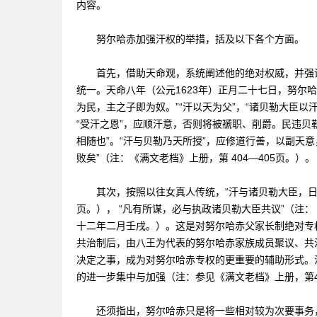
内容。
努尔哈赤加强汗权的举措，括及以下各个方面。
首先，借助天命观，系统阐述他的绝对权威，并强调
统一。天命八年（公元1623年）正月二十七日，努尔
为民，主之子即为奴。”“汗以天为父”，“诸贝勒大臣以
“受汗之恩”，应顺汗意，否则将被褫职、削爵。民违贝
相随也”。“汗与贝勒乃天所授”，应修道行善，以副天
败矣”（注：《满文老档》上册，第 404—405页。）。
其次，按照以往女真人传统，“汗与诸贝勒大臣，日必
页。）， “凡有所谋，必与执政诸贝勒大臣共议”（注
十二年二月壬戌。）。这是对努尔哈赤父家长制绝对专权
共治制后，由八王为代表的努尔哈赤家族成员聚议、共
决定之事，成为对努尔哈赤专权的更重要的辅助形式。
的进一步集中与加强（注：参见《满文老档》上册，第467
还须指出，努尔哈赤只是将一些相对较为次要事务，