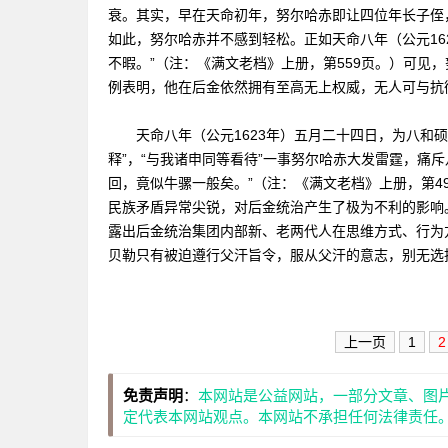
衰。其实，早在天命初年，努尔哈赤即让四位年长子侄
如此，努尔哈赤并不感到轻松。正如天命八年（公元16
不暇。”（注：《满文老档》上册，第559页。）可见
例表明，他在后金依然拥有至高无上权威，无人可与抗
天命八年（公元1623年）五月二十四日，为八和硕贝
释”，“与我诸申同等看待”一事努尔哈赤大发雷霆，痛
回，竟似牛骡一般矣。”（注：《满文老档》上册，第4
民族矛盾异常尖锐，对后金统治产生了极为不利的影响
露出后金统治集团内部新、老两代人在思维方式、行为
贝勒只有被迫遵行父汗旨令，服从父汗的意志，别无选
上一页
1
2
免责声明
：
本网站是公益网站，一部分文章、图
定代表本网站观点。本网站不承担任何法律责任