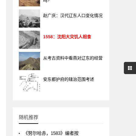
吗?
赵广庆：汉代辽东人口变化情况
1558：沈阳大灾饥人相食
从考古资料中看燕对辽东的经营
安东都护府的辖治范围考述
随机推荐
《努尔哈赤，1583》编者按