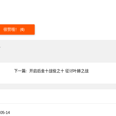
很赞哦！
(
6
)
"
下一篇:
开启后金十战役之十 征讨叶赫之战
05-14