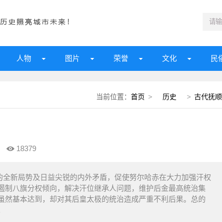
人物
图片
荣誉
文化
民
当前位置：
首页
>
历史
>
古代抚顺
18379
临的全新局势及日益尖锐的内外矛盾，促使努尔哈赤在大力加强汗权
遏制八旗分权倾向，解决汗位继承人问题，维护后金最高统治集
虽然基本达到，却对其后皇太极的统治造成严重不利后果。总的
。