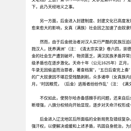
下，此乃天经地义之事。
另一方面，后金进入封建制度、封建文化已高度发展
愈来愈大的影响，女真（满族）社会因之加速了由奴隶
然而，由于后金统治者对汉人实行严酷的民族压迫政
戮汉人，抚养满洲”（注：《清太宗实录》卷六四，崇
金的社会生产遭到破坏，物资匮乏，满汉民族矛盾异常
级矛盾也在逐步激化。天命十年（公元1625年）正月
牛录无因偷盗而治罪者，著查档案”，“五日后查完上奏”（
的广大奴隶因不堪忍受残酷剥削，众多诸申（女真族内
月，“时因粮荒，（后金）逃叛者纷纷作乱”（注：《满文
不仅如此，使努尔哈赤备感棘手的问题，还来自后金
断增强，八旗分权倾向开始显现，逐步对天命汗权形成
后金进入辽沈地区后所面临的全新局势及错综复杂、
强汗权，以便解决或缓和上述矛盾，巩固自身统治，为