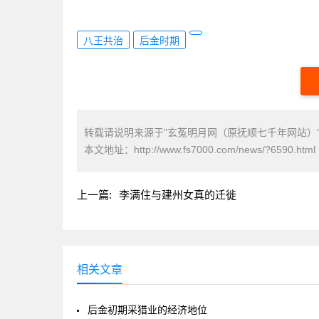
八王共治
后金时期
转载请说明来源于"玄菟明月网（原抚顺七千年网站）
本文地址：
http://www.fs7000.com/news/?6590.html
上一篇:
李满住与建州女真的迁徙
相关文章
后金初期采猎业的经济地位