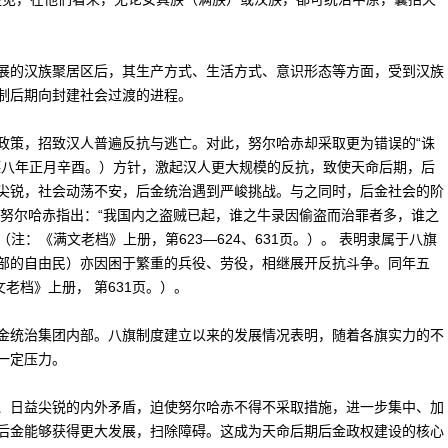
的汉族聚居区后，其生产方式、生活方式、意识形态等方面，受到汉族
制后期向封建社会过渡的进程。
策，招致汉人普遍反抗与逃亡。对此，努尔哈赤却采取更为错误的“诛
德八年正月辛酉。）方针，激起汉人更大规模的反抗，致使天命后期，后
尖锐，社会动荡不安，后金统治遇到严峻挑战。与之同时，后金社会的阶
，努尔哈赤指出：“我国内之盗贼已起，谁之牛录因偷盗而治罪者多，谁之
注：《满文老档》上册，第623—624、631页。）。 表明隶属于八旗
部的自由民）亦因困于繁重的兵役、劳役，相继展开反抗斗争。同年五
老档》上册， 第631页。）。
统治集团内部。八旗制度建立以来的发展情况表明，随着各旗实力的不
一定压力。
日益尖锐的内外矛盾，迫使努尔哈赤不得不采取措施，进一步集中、加
后金能够获得更大发展，扫除障碍。这成为天命后期后金政权建设的核心