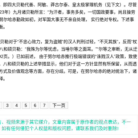
，即四大贝勒代善、阿敏、莽古尔泰、皇太极掌理机务（见下文）。尽管
23年）九月诸贝勒所言：“为汗者，事务多矣，一切国政要事，尚且操劳
，努尔哈赤勤政如初，对军国大事无不亲自处理， 实行绝对专权。下述事
衡。
勒对于“不忠心效力，复为盗贼”的汉人判刑过轻，“不灭其族”，反而“杖
斥八和硕贝勒：“我殊为尔等忧虑，当唾尔等之面耳。”“尔等之审断，无从迂
92页。）已如前述， 由于努尔哈赤推行极端错误的“诛戮汉人”政策，致使
。八和硕贝勒的上述举措显示，他们对于这一方针显然有所保留，从而透
方式及价值观念等方面，存在分歧。可是，在努尔哈赤的绝对统治下，诸
择。
3
4
5
6
7
下一页
片、视频来源于其它媒介，文章内容属于原作者的观点表达，不一
。如有任何侵犯个人权益和版权问题，请联系我们及时删除!