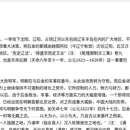
，一举攻下沈阳、辽阳，占领辽河以东包括辽东半岛在内的广大地区，不
项重大决策，将后金的都城由赫图阿拉（今辽宁新宾）迁往辽阳，后又迁
区。“克定辽沈”，“得盛京而定王业”（注：《乾隆御制文三集》卷九
也是天命后期（天命六年至十一年，公元1621—1626年）这一重要历
大败明军，明朝在与后金的军事较量中，从此由攻势转为守势。而后金进
力上继续保持不可遏制的增长之势外，它所控制的人力、物力与财力，都
月以后，由于后金政治、军事、经济等方面实力的大幅度增强，一个即将控
，已经出现在明朝首都北京近旁，对之形成重大威胁，中国大陆的形势，
与明朝争夺天下的意图。如天命七年（公元1622年）四月十七日，后金
存一时等无趣之念。……以大为小，以小为大，乃自古以来循环之例矣。
一人独据之地，乃诸申（指女真人）汉人轮换居住之地也。”（注：《满
。）足见，在他们看来，无论女真族（满族）或汉族，都可统治中原，囊括天