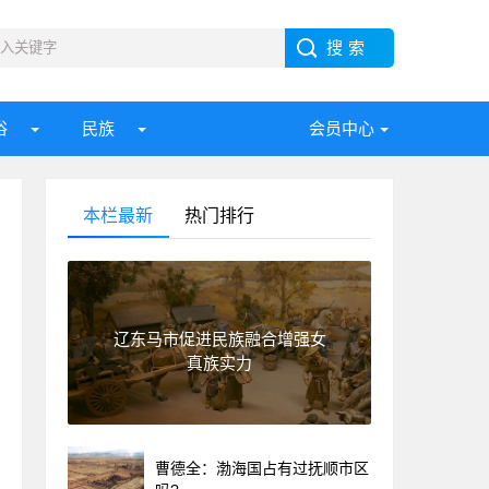
俗
民族
会员中心
本栏最新
热门排行
辽东马市促进民族融合增强女
真族实力
曹德全：渤海国占有过抚顺市区