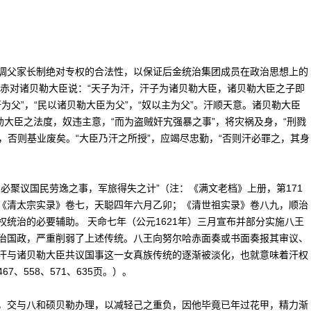
父家长制绝对专权的合法性，以保证后金统治集团成员在政治思想上的
哈赤对诸贝勒大臣说：“天子为汗，汗子为诸贝勒大臣，诸贝勒大臣之子即
汗为父”，“民以诸贝勒大臣为父”，“奴以主为父”。汗顺天意。诸贝勒大臣
勒大臣之法度，奴违主意，“而为盗贼奸宄强暴之事”，将灾祸及身，“刑戮
意，否则基业废矣。“大臣乃汗之所授”，应竭尽忠勤，“否则汗必罪之，其身
聚议国民劳逸之事，军旅得失之计”（注：《满文老档》上册，第171
：《清太宗实录》卷七，天聪四年六月乙卯；《清世祖实录》卷八九，顺治
统治的必要辅助。 天命七年（公元1621年）三月宣布并部分实施八王
治国政，严重削弱了上述传统。八王向努尔哈赤面奏或书面奏报其审议、
汗与诸贝勒大臣共议国事这一女真族传统的逐渐被淡化，也就意味着汗权
、558、571、635页。）。
交与八和硕贝勒办理，以减轻己之重负，因他毕竟已年过花甲，精力渐