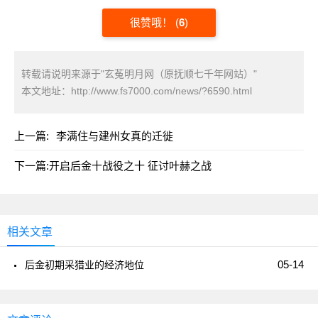
很赞哦！
(
6
)
转载请说明来源于"玄菟明月网（原抚顺七千年网站）"
本文地址：
http://www.fs7000.com/news/?6590.html
上一篇:
李满住与建州女真的迁徙
下一篇:
开启后金十战役之十 征讨叶赫之战
相关文章
05-14
后金初期采猎业的经济地位