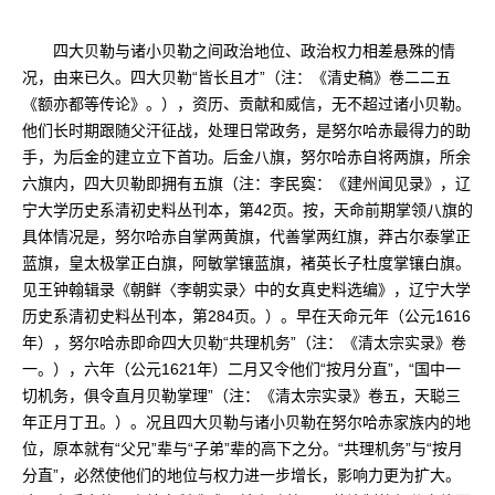
四大贝勒与诸小贝勒之间政治地位、政治权力相差悬殊的情
况，由来已久。四大贝勒“皆长且才”（注：《清史稿》卷二二五
《额亦都等传论》。），资历、贡献和威信，无不超过诸小贝勒。
他们长时期跟随父汗征战，处理日常政务，是努尔哈赤最得力的助
手，为后金的建立立下首功。后金八旗，努尔哈赤自将两旗，所余
六旗内，四大贝勒即拥有五旗（注：李民寏：《建州闻见录》，辽
宁大学历史系清初史料丛刊本，第42页。按，天命前期掌领八旗的
具体情况是，努尔哈赤自掌两黄旗，代善掌两红旗，莽古尔泰掌正
蓝旗，皇太极掌正白旗，阿敏掌镶蓝旗，褚英长子杜度掌镶白旗。
见王钟翰辑录《朝鲜〈李朝实录〉中的女真史料选编》，辽宁大学
历史系清初史料丛刊本，第284页。）。早在天命元年（公元1616
年），努尔哈赤即命四大贝勒“共理机务”（注：《清太宗实录》卷
一。），六年（公元1621年）二月又令他们“按月分直”，“国中一
切机务，俱令直月贝勒掌理”（注：《清太宗实录》卷五，天聪三
年正月丁丑。）。况且四大贝勒与诸小贝勒在努尔哈赤家族内的地
位，原本就有“父兄”辈与“子弟”辈的高下之分。“共理机务”与“按月
分直”，必然使他们的地位与权力进一步增长，影响力更为扩大。