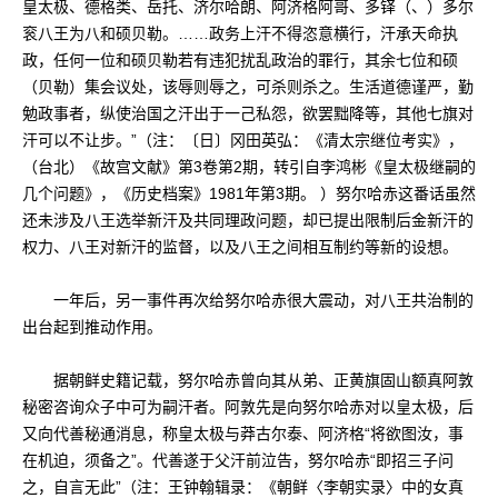
皇太极、德格类、岳托、济尔哈朗、阿济格阿哥、多铎（、）多尔
衮八王为八和硕贝勒。……政务上汗不得恣意横行，汗承天命执
政，任何一位和硕贝勒若有违犯扰乱政治的罪行，其余七位和硕
（贝勒）集会议处，该辱则辱之，可杀则杀之。生活道德谨严，勤
勉政事者，纵使治国之汗出于一己私怨，欲罢黜降等，其他七旗对
汗可以不让步。”（注：〔日〕冈田英弘：《清太宗继位考实》，
（台北）《故宫文献》第3卷第2期，转引自李鸿彬《皇太极继嗣的
几个问题》，《历史档案》1981年第3期。 ）努尔哈赤这番话虽然
还未涉及八王选举新汗及共同理政问题，却已提出限制后金新汗的
权力、八王对新汗的监督，以及八王之间相互制约等新的设想。
一年后，另一事件再次给努尔哈赤很大震动，对八王共治制的
出台起到推动作用。
据朝鲜史籍记载，努尔哈赤曾向其从弟、正黄旗固山额真阿敦
秘密咨询众子中可为嗣汗者。阿敦先是向努尔哈赤对以皇太极，后
又向代善秘通消息，称皇太极与莽古尔泰、阿济格“将欲图汝，事
在机迫，须备之”。代善遂于父汗前泣告，努尔哈赤“即招三子问
之，自言无此”（注：王钟翰辑录：《朝鲜〈李朝实录〉中的女真