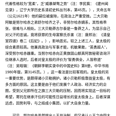
代善性格较为“宽柔”，乏“威暴桀骜之势”（注：李民寏：《建州闻
见录》，辽宁大学历史系清初史料丛刊本，第45页。），天命五年
（公元1621年）他的嗣位被废除，在政治上严重受挫。二大贝勒
阿敏是努尔哈赤之弟舒尔哈齐之子，非努尔哈赤嫡系，其性格乖
张，很难与人相处。三大贝勒莽古尔泰是一鲁莽之人，为显示自己
对父汗的忠诚，竟将获罪的生母富察氏杀害（注：唐邦治：《清皇
室四谱》卷二《后妃》。），影响恶劣。较之上述三人，皇太极的
综合素质较高。他兼具政治与军事才能，机敏果敢，“英勇超人”，
深受努尔哈赤器重。当努尔哈赤向正黄旗固山额真阿敦秘密咨询汗
位继承人选时，后者对皇太极的评价为“智勇俱全，人皆称道”
（注：吴晗辑：《朝鲜李朝实录中的中国史料》第8册，中华书局
1980年版，第3145页。），这一看法是比较客观的。皇太极的另
一重要优势，是颇得诸小贝勒拥护。诸小贝勒积极靠拢皇太极，有
多方面的原因。这主要是由于他们发展个人政治、经济实力的企
图，受到父兄即所在之旗三大贝勒的压制，因而将实现这一目标的
希望，寄托在继承汗位的可能性日益增长的皇太极身上。后者深谋
远虑，因势利导，与之结成小集团，以扩大自身力量。
可见，努尔哈赤虽然提出八王共治制，但又承认八王之中四大