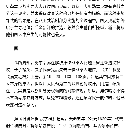
贝勒本身的实力大大超过四小贝勒，以及四大贝勒本身亦有高低之
分这一现实，并未采取改变这种格局的任何有力措施。而这种态势
导致的结果是，在八王共治制部分实施的全过程中，四大贝勒始终
居于主导地位；后金新汗的推选，必然会由他们所操纵，新汗将从
他们四人中产生的可能性也最大。
四
众所周知，努尔哈赤在解决汗位继承人问题上曾连续遭受挫
败，长子褚英、次子代善先后失去汗位继承人地位。（注：参见
《满文老档》上册，第19—23、133—138页。）这其中固然有二
人本身的原因，但以四大贝勒为主的众贝勒的攻讦，则是症结所
在，其实质是八旗贝勒分权倾向的间接体现。所以，努尔哈赤不得
不重新考虑立嗣方式，以免重蹈覆辙。还在废除代善嗣位时，他已
表露出这种意向。
据《旧满洲档·昃字档》记载，天命五年（公元1620年）代善
嗣位被废时，努尔哈赤曾说：“此后立阿敏台吉、莽古尔泰台吉、