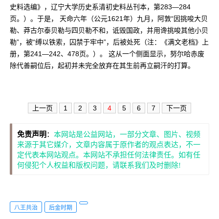
史料选编》，辽宁大学历史系清初史料丛刊本，第283—284
页。）。于是， 天命六年（公元1621年）九月，阿敦“因挑唆大贝
勒、莽古尔泰贝勒与四贝勒不和，诋毁国政，并用谗挑唆其他小贝
勒”，被“缚以铁索，囚禁于牢中”，后被处死（注：《满文老档》上
册，第241—242、478页。）。 这从一个侧面显示，努尔哈赤废
除代善嗣位后，起初并未完全放弃在其生前再立嗣汗的打算。
上一页
1
2
3
4
5
6
7
下一页
免责声明
：
本网站是公益网站，一部分文章、图片、视频
来源于其它媒介，文章内容属于原作者的观点表达，不一
定代表本网站观点。本网站不承担任何法律责任。如有任
何侵犯个人权益和版权问题，请联系我们及时删除!
八王共治
后金时期