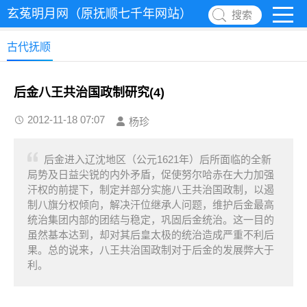
玄菟明月网（原抚顺七千年网站）
搜索
古代抚顺
后金八王共治国政制研究(4)
2012-11-18 07:07
杨珍
后金进入辽沈地区（公元1621年）后所面临的全新
局势及日益尖锐的内外矛盾，促使努尔哈赤在大力加强
汗权的前提下，制定并部分实施八王共治国政制，以遏
制八旗分权倾向，解决汗位继承人问题，维护后金最高
统治集团内部的团结与稳定，巩固后金统治。这一目的
虽然基本达到，却对其后皇太极的统治造成严重不利后
果。总的说来，八王共治国政制对于后金的发展弊大于
利。