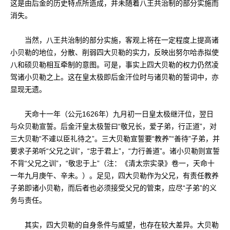
这是由后金的历史特点所造成，并未随着八王共治制的部分实施而
消失。
当然，八王共治制的部分实施，客观上将在一定程度上提高诸
小贝勒的地位，分散、削弱四大贝勒的实力，反映出努尔哈赤拟使
八和硕贝勒相互牵制的意图。可是，事实上四大贝勒的权力仍然凌
驾诸小贝勒之上。这在皇太极即后金汗位时与诸贝勒的誓词中，亦
显现无遗。
天命十一年（公元1626年）九月初一日皇太极继汗位，翌日
与众贝勒宣誓。后金汗皇太极誓曰“敬兄长，爱子弟，行正道”，对
三大贝勒“不遽以臣礼待之”。三大贝勒宣誓要“教养”“善待”子弟，并
要求子弟听“父兄之训”，“忠于君上”，“力行善道”。诸小贝勒则宣誓
不背“父兄之训”，“敬忠于上”（注：《清太宗实录》卷一，天命十
一年九月庚午、辛未。）。足见，四大贝勒作为父兄，有责任教养
子弟即诸小贝勒，而后者也必须接受父兄的管束，应尽“子弟”的义
务与责任。
其实，四大贝勒的自身条件与威望，也存在较大差异。大贝勒