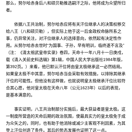
那么，努尔哈赤身后八和硕贝勒推选嗣汗之际，他将成为众望所归
者。
依据八王共治制，努尔哈赤应将有关汗位继承人的决策权移交
给八王（八和硕贝勒），但实际上他于这一后金政权命脉所系之
事，仍异常关注，对汗位继承人的选择意向，依然起有决定性作
用。从努尔哈赤去世时“为国事、子孙，早有明训，临终遂不言及”
（注：《清太祖武皇帝实录》卷四，天命十一年八月十一日庚戌，
载《清入关前史料选辑》第1辑，中国人民大学出版社1984年版，
第392页。）来看，他已默认汗位将由皇太极继承这一必然结局。
如果皇太极不中其意，努尔哈赤当会采取有效措施，以排除其继承
汗位的可能性。但他没有这样做，也就说明皇太极继承汗位比较符
合其心愿，他对皇太极在天命八年（公元1623年）以后的表现，
是基本满意的。
事实证明，八王共治制部分实施后，最大获益者是皇太极。这
一制度所营造的天命后期的政治氛围，使最具实力的皇太极免于成
为众矢之的，同时，也有助于他消除或减少主客观不利因素，为其
登上汗位创造了条件。其后的势态发展也证明了这一点。