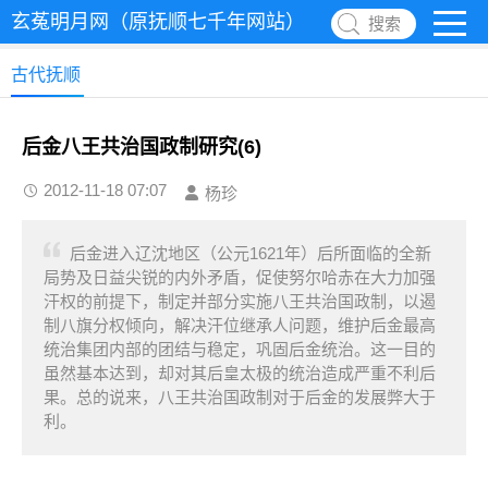
玄菟明月网（原抚顺七千年网站）
搜索
古代抚顺
后金八王共治国政制研究(6)
2012-11-18 07:07
杨珍
后金进入辽沈地区（公元1621年）后所面临的全新
局势及日益尖锐的内外矛盾，促使努尔哈赤在大力加强
汗权的前提下，制定并部分实施八王共治国政制，以遏
制八旗分权倾向，解决汗位继承人问题，维护后金最高
统治集团内部的团结与稳定，巩固后金统治。这一目的
虽然基本达到，却对其后皇太极的统治造成严重不利后
果。总的说来，八王共治国政制对于后金的发展弊大于
利。