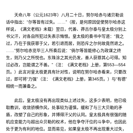
天命八年（公元1623年）八月二十日，努尔哈赤与诸贝勒谈
话中指出：“尔等皆有过失。……”（按，是何原因促使努尔哈赤这
样说，《满文老档》未载）翌日，代善、莽古尔泰与皇太极分别上
书父汗，对各自所犯过失表示悔恨。皇太极的奏书中写道：“我之
过，乃在于我获罪于父，若引退而居，则恐斥之尔何故竟然退之。
……”努尔哈赤览毕三人所奏后说：“倘尔等皆能修心为政谋之终
生，则乃父之所悦也。东珠涂之其光仍发，善人获罪其心可得。知
过必改，岂能谓之不善。”（注：《满文老档》上册，第553—554
页。）此言对皇太极更具有针对性，说明在努尔哈赤看来，只要改
过，即可将“力强”（注：《满文老档》上册，第345页。）与“有德”
相统一而兼备之。
此后，皇太极没有再出现类似上述过失，这多少表明，他已吸
取教训，收敛骄横作风，处事较为谨慎，缓和了与三大贝勒的矛
盾，改塑了自己的形象，并博得汗父的认同。皇太极具有很强的随
机应变能力与超出众贝勒的权术，他在争夺汗位的斗争中，也因此
处于更为有利的地位。显而易见，如果皇太极不再出现重大过失，