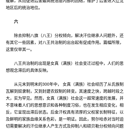
缓解，从而促进后金最高统治层内部的团结，维护了后金进入辽沈
地区后的统治地位。
六
除去抑制八旗（八王）分权倾向，解决汗位继承人问题外，还
有其它一些因素，对八王共治制的出台起有促成作用。篇幅所限，
这里仅举其一。
八王共治制的出现是女真（满族）社会变迁过程中，人们的思
想观念滞后的具体反映。
从元末到明末的300年中， 女真（满族）社会经历了从氏族制
瓦解到奴隶制，又到封建农奴制的转变。其速度之快，跨越时段之
大，实为罕见。然而，女真（满族）社会这一超常速度的发展，并
不意味着人们的思想意识和各种制度习俗，也在发生相应变化，相
反，它呈现出滞后状态。后金汗权具有浓厚的父权家长制特征，以
及鲜明的家族血缘关系色彩，是一明证。因此，努尔哈赤对当时迫
切需要解决的汗位继承人产生方式及抑制八和硕贝勒分权倾向问题