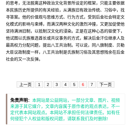
的思考，无法脱离这种政治文化背景所设定的框架，只能主要依据
本民族历史所提供的有关经验，从满族旧有政治传统、习俗中，找
寻答案。他的价值观与思维方式、行为方式，受到后金社会特定文
化模式的影响与束缚，而满汉两种文化的激烈冲撞，又更加促使他
坚持满洲旧制，以抵制汉文化的浸染。正是在这种心态的驱使下，
他试图以氏族推选酋长或共议事务的方式，解决后金汗位继承人及
最高权力分配问题，提出八王共治制。可以说，同八旗制度、贝勒
大臣议政制度一样，八王共治制是氏族制习俗及其思想残余在后金
社会的又一次反弹。
上一页
1
2
3
4
5
6
7
下一页
免责声明
：
本网站是公益网站，一部分文章、图片、视频
来源于其它媒介，文章内容属于原作者的观点表达，不一
定代表本网站观点。本网站不承担任何法律责任。如有任
何侵犯个人权益和版权问题，请联系我们及时删除!