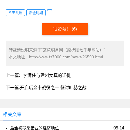
八王共治
后金时期
很赞哦！
(
6
)
转载请说明来源于"玄菟明月网（原抚顺七千年网站）"
本文地址：
http://www.fs7000.com/news/?6590.html
上一篇:
李满住与建州女真的迁徙
下一篇:
开启后金十战役之十 征讨叶赫之战
相关文章
05-14
后金初期采猎业的经济地位