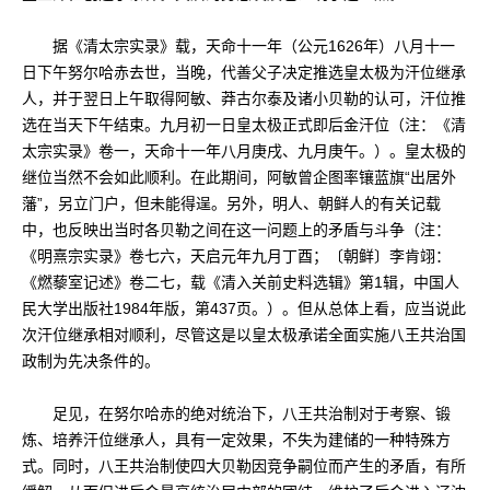
据《清太宗实录》载，天命十一年（公元1626年）八月十一
日下午努尔哈赤去世，当晚，代善父子决定推选皇太极为汗位继承
人，并于翌日上午取得阿敏、莽古尔泰及诸小贝勒的认可，汗位推
选在当天下午结束。九月初一日皇太极正式即后金汗位（注：《清
太宗实录》卷一，天命十一年八月庚戌、九月庚午。）。皇太极的
继位当然不会如此顺利。在此期间，阿敏曾企图率镶蓝旗“出居外
藩”，另立门户，但未能得逞。另外，明人、朝鲜人的有关记载
中，也反映出当时各贝勒之间在这一问题上的矛盾与斗争（注：
《明熹宗实录》卷七六，天启元年九月丁酉；〔朝鲜〕李肯翊：
《燃藜室记述》卷二七，载《清入关前史料选辑》第1辑，中国人
民大学出版社1984年版，第437页。）。但从总体上看，应当说此
次汗位继承相对顺利，尽管这是以皇太极承诺全面实施八王共治国
政制为先决条件的。
足见，在努尔哈赤的绝对统治下，八王共治制对于考察、锻
炼、培养汗位继承人，具有一定效果，不失为建储的一种特殊方
式。同时，八王共治制使四大贝勒因竞争嗣位而产生的矛盾，有所