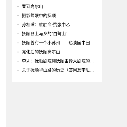
春到高尔山
摄影师眼中的抚顺
孙相适：胜胜令·赞张中乙
抚顺县上马乡的“白鹭山”
抚顺曾有一个小苏州——也谈园中园
亮化后的抚顺高尔山
李凭：抚顺剧院到抚顺雷锋大剧院的嬗变
关于抚顺华山路的历史（答网友李思扬）