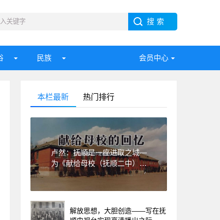
俗
民族
会员中心
本栏最新
热门排行
卢然：抚顺是一座进取之城—
为《献给母校（抚顺二中）的
回忆》一书作序
解放思想，大胆创造——写在抚