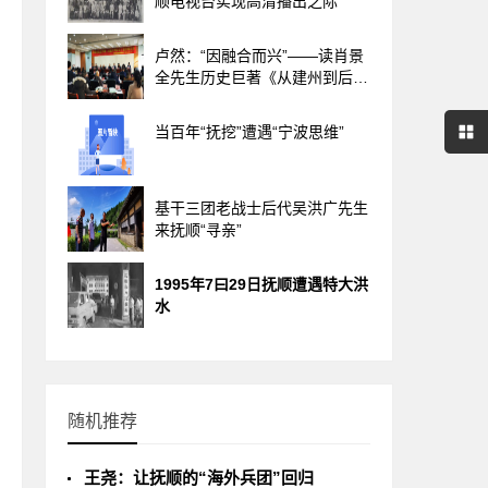
顺电视台实现高清播出之际
卢然：“因融合而兴”——读肖景
全先生历史巨著《从建州到后
金》
当百年“抚挖”遭遇“宁波思维”
基干三团老战士后代吴洪广先生
来抚顺“寻亲”
1995年7曰29日抚顺遭遇特大洪
水
随机推荐
王尧：让抚顺的“海外兵团”回归