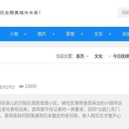
人物
图片
荣誉
文化
民
当前位置：
首页
>
文化
>
今日抚顺
13939
EFOTO
府后身儿的沉陷区居民安居小区，被社区推荐接受采访的小超市店
活变化表现出来，直到禁不住记者的一再要求，回到“公园儿东门
生、里倒歪斜的院落遇到仍未搬走的老邻居，故人相见方才敞开心