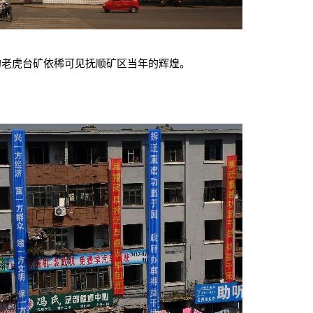
的老虎台矿依稀可见抚顺矿区当年的辉煌。