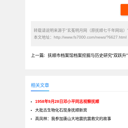
转载请说明来源于"玄菟明月网（原抚顺七千年网站）
本文地址：
http://www.fs7000.com/news/?6627.html
上一篇:
抚顺市档案馆档案挖掘与历史研究“双跃升”
相关文章
1958年9月28日邓小平同志视察抚顺
大批古生物化石现身抚顺新宾
高凤林：我参加唐山大地震抗震救灾的故事