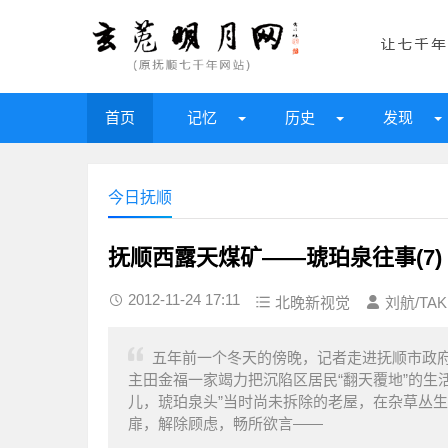
首页
记忆
历史
发现
今日抚顺
抚顺西露天煤矿——琥珀泉往事(7)
2012-11-24 17:11
北晚新视觉
刘航/TAK
五年前一个冬天的傍晚，记者走进抚顺市政
主田金福一家竭力把沉陷区居民“翻天覆地”的生
儿，琥珀泉头”当时尚未拆除的老屋，在杂草丛
扉，解除顾虑，畅所欲言——