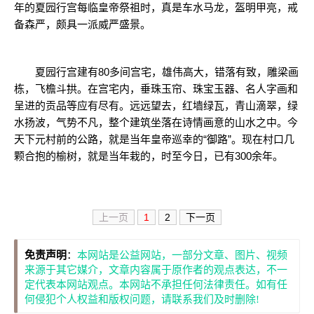
年的夏园行宫每临皇帝祭祖时，真是车水马龙，盔明甲亮，戒
备森严，颇具一派威严盛景。
夏园行宫建有80多间宫宅，雄伟高大，错落有致，雕梁画
栋，飞檐斗拱。在宫宅内，垂珠玉帘、珠宝玉器、名人字画和
呈进的贡品等应有尽有。远远望去，红墙绿瓦，青山滴翠，绿
水扬波，气势不凡，整个建筑坐落在诗情画意的山水之中。今
天下元村前的公路，就是当年皇帝巡幸的“御路”。现在村口几
颗合抱的榆树，就是当年栽的，时至今日，已有300余年。
上一页
1
2
下一页
免责声明
：
本网站是公益网站，一部分文章、图片、视频
来源于其它媒介，文章内容属于原作者的观点表达，不一
定代表本网站观点。本网站不承担任何法律责任。如有任
何侵犯个人权益和版权问题，请联系我们及时删除!