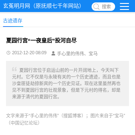
玄菟明月网（原抚顺七千年网站）
搜索
古迹遗存
夏园行宫“一夜皇后”投河自尽
2012-12-20 08:09
手心里的伟伟、宝马
夏园行宫位于启运山前的一片开阔地上，今天叫下
元村。它不仅是与永陵有关的一个历史遗迹，而且也是
沙皇匪徒劫掠新宾的一个历史见证。现在这里虽然再也
见不到夏园行宫的壮观景象，但是下元村的得名，却是
来源于清代的夏园行宫。
文字来源于“手心里的伟伟
”（搜狐博客
）；
图片来自于“宝马
”
（中国记忆
论坛
）