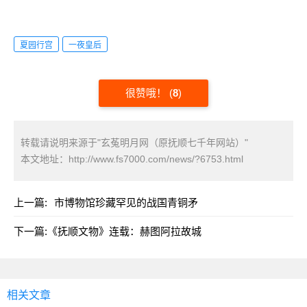
夏园行宫
一夜皇后
很赞哦！
(
8
)
转载请说明来源于"玄菟明月网（原抚顺七千年网站）"
本文地址：
http://www.fs7000.com/news/?6753.html
上一篇:
市博物馆珍藏罕见的战国青铜矛
下一篇:
《抚顺文物》连载：赫图阿拉故城
相关文章