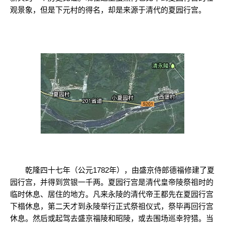
观景象，但是下元村的得名，却是来源于清代的夏园行宫。
乾隆四十七年（公元1782年），由盛京侍郎德福修建了夏
园行宫，并得到赏银一千两。夏园行宫是清代皇帝陵祭祖时的
临时休息、居住的地方。凡来永陵的清代帝王都先在夏园行宫
下榻休息，第二天才到永陵举行正式祭祖仪式，祭毕再回行宫
休息。然后或起驾去盛京福陵和昭陵，或去围场巡幸狩猎。当