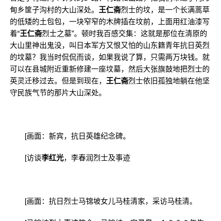
甸乡筐子沟村的大山深处。
王仁斋
烈士的坟，是一个长满蒿草
的低矮的土包包，一块窄窄的木牌插在坟前，上面用红油漆写
着“
王仁斋
烈士之墓”。顿时我百感交集：这就是那位在清原的
大山里神出鬼没，叫日本军方又恨又怕的山东籍青年抗日英烈
的坟墓？我当时侃侃而谈，如果我说了算，只需两万块钱。就
可以在县城附近重新修建一座坟墓，然后大张旗鼓地把烈士的
英灵迁移过去。但是到现在，
王仁斋
烈士依旧孤独地躺在他坚
守民族气节的那片大山深处。
[画面：新宾，抗日英雄纪念碑。
[访谈
李红光
，李春润烈士及事迹
[画面：抗日烈士马锦坡女儿马桂清家，采访马桂清。