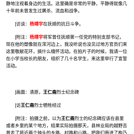
静地注视着身边的生活。这里确是非常的平静，平静得就像几
十年前未曾发生过屠杀、流血和战争。
[访谈：
杨靖宇
在抚顺的抗日斗争。
[附注：
杨靖宇
将军曾任抚顺第一任党的特别支部书记，
现在他的塑像就在浑河边上，我没听说也没见过地方官员们来
这里敬献花环，搞什么缅怀活动。在拍片子的时候，我请一位
在小学当校长的朋友，组织了几十名学生，来这里举行了宣誓
活动。
[画面：清原，
王仁斋
烈士纪念碑
[访
王仁斋
烈士牺牲经过
[附注：拍摄之前，以为
王仁斋
烈士的纪念碑应该在县里
或者乡里的某个地方，结果实际拍摄那天，县林业局的越野吉
普走了将近两个钟头的乡路、村路和山路，把我们带进了枸乃