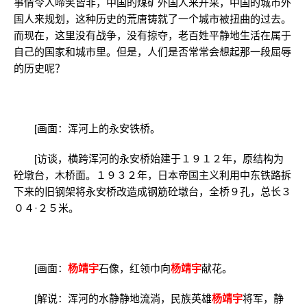
事情令人啼笑皆非，中国的煤矿外国人来开采，中国的城市外
国人来规划，这种历史的荒唐铸就了一个城市被扭曲的过去。
而现在，这里没有战争，没有掠夺，老百姓平静地生活在属于
自己的国家和城市里。但是，人们是否常常会想起那一段屈辱
的历史呢？
[画面：浑河上的永安铁桥。
[访谈，横跨浑河的永安桥始建于１９１２年，原结构为
砼墩台，木桥面。１９３２年，日本帝国主义利用中东铁路拆
下来的旧钢架将永安桥改造成钢筋砼墩台，全桥９孔，总长３
０４·２５米。
[画面：
杨靖宇
石像，红领巾向
杨靖宇
献花。
[解说：浑河的水静静地流淌，民族英雄
杨靖宇
将军，静