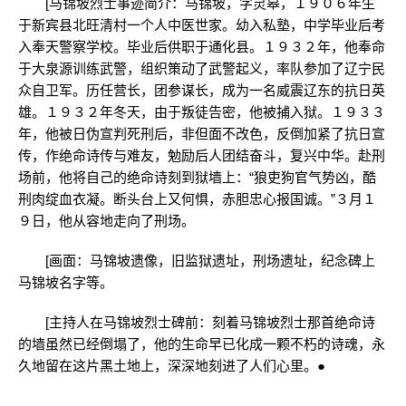
[马锦坡烈士事迹简介：马锦坡，字灵皋，１９０６年生
于新宾县北旺清村一个人中医世家。幼入私塾，中学毕业后考
入奉天警察学校。毕业后供职于通化县。１９３２年，他奉命
于大泉源训练武警，组织策动了武警起义，率队参加了辽宁民
众自卫军。历任营长，团参谋长，成为一名威震辽东的抗日英
雄。１９３２年冬天，由于叛徒告密，他被捕入狱。１９３３
年，他被日伪宣判死刑后，非但面不改色，反倒加紧了抗日宣
传，作绝命诗传与难友，勉励后人团结奋斗，复兴中华。赴刑
场前，他将自己的绝命诗刻到狱墙上：“狼吏狗官气势凶，酷
刑肉绽血衣凝。断头台上又何惧，赤胆忠心报国诚。”３月１
９日，他从容地走向了刑场。
[画面：马锦坡遗像，旧监狱遗址，刑场遗址，纪念碑上
马锦坡名字等。
[主持人在马锦坡烈士碑前：刻着马锦坡烈士那首绝命诗
的墙虽然已经倒塌了，他的生命早已化成一颗不朽的诗魂，永
久地留在这片黑土地上，深深地刻进了人们心里。●