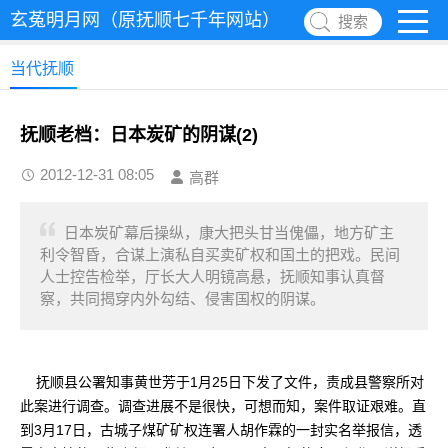
玄菟明月网（原抚顺七千年网站）
搜索
当代抚顺
抚顺老档：日本炭矿的阴谋(2)
2012-12-31 08:05
高群
日本炭矿幕后操纵，康大把头甘当傀儡，地方矿主
利令智昏，合谋上演私自买卖矿权和国土的把戏。民间
人士控告检举，厅长大人明镜高悬，抚顺知事认真督
察，共同揭穿内外勾结、侵害国权的阴谋。
抚顺县公署知事黄世芳于1月25日下发了文件，责成县警察所对
此案进行调查。调查进展不是很快，可想而知，案件取证艰难。直
到3月17日，古城子煤矿矿权连署人胡作霖的一封实名举报信，透