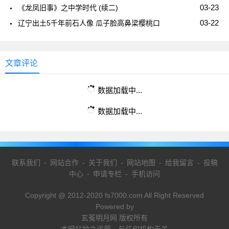
03-23
《龙凤旧事》之中学时代 (续二)
03-22
辽宁出土5千年前石人像 瓜子脸高鼻梁樱桃口
文章评论
数据加载中...
数据加载中...
联系我们
-
网站合作
-
关于我们
-
网站地图
-
给我留言
-
投稿
中心
-
申请专栏
-
手机访问
Copyright @ 2012-2020 fs7000.com All Right Reserved
Powered by
玄菟明月网 版权所有