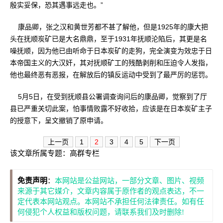
殷实妥保，恐其遇事远走也。”
康品卿，张之汉和黄世芳都不甚了解他，但是1925年的康大把
头在抚顺炭矿已是大名鼎鼎，至于1931年抚顺沦陷后，其更是名
噪抚顺，因为他已由听命于日本炭矿的走狗，完全演变为效忠于日
本帝国主义的大汉奸，其对抚顺矿工的残酷剥削和压迫令人发指，
他也最终恶有恶报，在解放后的镇反运动中受到了最严厉的惩罚。
5月5日，在受到抚顺县公署调查询问后的康品卿，觉察到了厅
县已严重关切此案，怕事情败露不好收拾，应该是在日本炭矿主子
的授意下，呈文撤销了原申请。
上一页
1
2
3
4
5
下一页
该文章所属专题：
高群专栏
免责声明
：
本网站是公益网站，一部分文章、图片、视频
来源于其它媒介，文章内容属于原作者的观点表达，不一
定代表本网站观点。本网站不承担任何法律责任。如有任
何侵犯个人权益和版权问题，请联系我们及时删除!