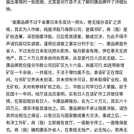
露出事情的一些底细，尤其是对厅县不太了解的康品卿作了详细反
映。
“查康品卿不过千金寨日本东炭坑一把头，绝无接办该矿之资
格，其实为人作嫁，纯是洋股乃保原公司，是属邻矿。商（我）是
矿权连署，深恐隐匿洋股，日后受其侵害，酿成交涉，为此不得不
声请钧县切实调查。谨将应调查之事实分列于左：一、康品卿是外
省人，不过充任日本炭坑把头职务，每月薪金有限，伊在奉天无房
地产，其二十万元资本由何处而来，此显是代日人应名无疑。二、
康品卿若仅接兑华胜公司旧矿区九十六亩，尚属可行,如连带新增
矿区一千余亩，一并接兑，于法于理均属不合。查该矿正在增区
间，与邻矿交界尚未划清，并未领有许可证，即未取得矿业权，既
无矿权，夫何有移转矿权之权。三、华胜公司早归日人掌握。前于
民国十一年间，经厅县派员查明，实有日人在该矿作工并居住等
情，在案前既驻有日人，今康品卿接办，名为二十万元，其实六十
四万元，谓非洋股其谁信之。四、康品卿如不承认隐匿洋股，请饬
其供出相当之保证，以免日后与国家酿成重大交涉。事成之后，一
有洋工作矿，商（我）立即报告官厅，一面勒令停工，一面惟保是
究。商（我）确知康系外省人，在奉既无恒产，必无恒心，若再无