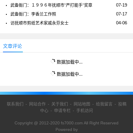
07-19
武备衙门：１９９６年抚顺市“严打能手”奖章
07-17
武备衙门：李香兰工作照
04-06
访抚顺市剪纸艺术家戚永芬女士
文章评论
数据加载中...
数据加载中...
联系我们
-
网站合作
-
关于我们
-
网站地图
-
给我留言
-
投稿
中心
-
申请专栏
-
手机访问
Copyright @ 2012-2020 fs7000.com All Right Reserved
Powered by