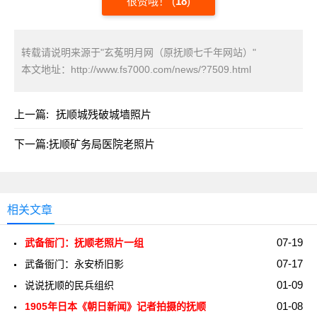
很赞哦！
(
18
)
转载请说明来源于"玄菟明月网（原抚顺七千年网站）"
本文地址：
http://www.fs7000.com/news/?7509.html
上一篇:
抚顺城残破城墙照片
下一篇:
抚顺矿务局医院老照片
相关文章
07-19
武备衙门：抚顺老照片一组
07-17
武备衙门：永安桥旧影
01-09
说说抚顺的民兵组织
01-08
1905年日本《朝日新闻》记者拍摄的抚顺