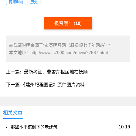
抚顺剧院
历史
很赞哦！
(
18
)
转载请说明来源于"玄菟明月网（原抚顺七千年网站）"
本文地址：
http://www.fs7000.com/news/?7567.html
上一篇:
最新考证：曹雪芹祖居地在抚顺
下一篇:
《建州纪程图记》原件图片资料
相关文章
10-19
那些本不该倒下的老建筑