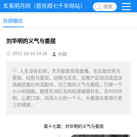
玄菟明月网（原抚顺七千年网站）
搜索
抚顺棚改
刘华明的义气与委屈
2012-10-10 14:18
孙辉
人生没有彩排，天天都是现场直播。无论是欢笑与
苦恼、欣慰与委屈、动情与无奈。在棚户区动迁改造这
场威武雄壮的活剧中，刘三姐的义气与委屈，只是一个
小小的插曲。她是东洲区龙凤街道城管科长，名叫刘华
明，心直口快、风风火火的一个人。大概是在家排行老
三的缘故...
第十七篇：刘华明的义气与委屈