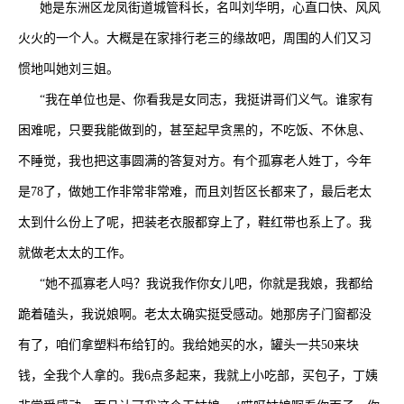
她是东洲区龙凤街道城管科长，名叫刘华明，心直口快、风风
火火的一个人。大概是在家排行老三的缘故吧，周围的人们又习
惯地叫她刘三姐。
“我在单位也是、你看我是女同志，我挺讲哥们义气。谁家有
困难呢，只要我能做到的，甚至起早贪黑的，不吃饭、不休息、
不睡觉，我也把这事圆满的答复对方。有个孤寡老人姓丁，今年
是
78
了，做她工作非常非常难，而且刘哲区长都来了，最后老太
太到什么份上了呢，把装老衣服都穿上了，鞋红带也系上了。我
就做老太太的工作。
“她不孤寡老人吗？我说我作你女儿吧，你就是我娘，我都给
跪着磕头，我说娘啊。老太太确实挺受感动。她那房子门窗都没
有了，咱们拿塑料布给钉的。我给她买的水，罐头一共
50
来块
钱，全我个人拿的。我
6
点多起来，我就上小吃部，买包子，丁姨