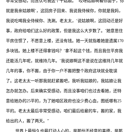
非常受感动，而且认可我这个干姑娘。 ‘哎呀姑娘啊看你面子，你
就是我亲姑娘啊’，这回房子回来、我说我侍候你，你就是我妈，
我说吃喝我全侍候你、洗涮。老太太，‘说姑娘啊，这回动迁是好
事，政府给咱们这么好的政策，但是我这么大岁数了。’她意思住
平房住惯了，不愿意上楼，还没有钱。她一天就指着她是遗属
170
多块钱。她上楼不还得拿钱吗？‘拿不起这个钱，而且我住平房我
还能活几年呢，就维持几年。’我说娘啊这不是说在这维持几年就
几年的事，你不搬，由于你一户不搬把整个政府这块就全耽误
了。这老太太一听那我就赶紧搬吧，我听我姑娘的，我姑娘让我
怎办就怎办。后来确实受感动，而且没事咱们也过去看她，还特
意给她办的
25
平的，为了她咱区政府也没少费心血，图纸哪有
25
平的。老太太最后非常受感动，咱们最后给雇的车，搬的家，我
给出的人，搬了两天。”
世界上最恒久也最打动人心的，是那份不经意的美德，是那