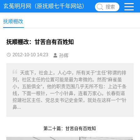
玄菟明月网（原抚顺七千年网站）
搜索
抚顺棚改
抚顺棚改：甘苦自有百姓知
2012-10-10 14:23
孙辉
天底下，社会上，人心中，所有关于“主任”称谓的排
列，社区主任的位置可能是最为卑微的。然而“麻雀虽
小，五脏俱全”，他的职责范围几乎无所不包：上边千条
线，下面一根针，一个小针鼻，连着万家心。长春街道
挖建社区主任、党总支书记史金荣，就处在这样一个“针
鼻...
第二十篇：
甘苦自有百姓知