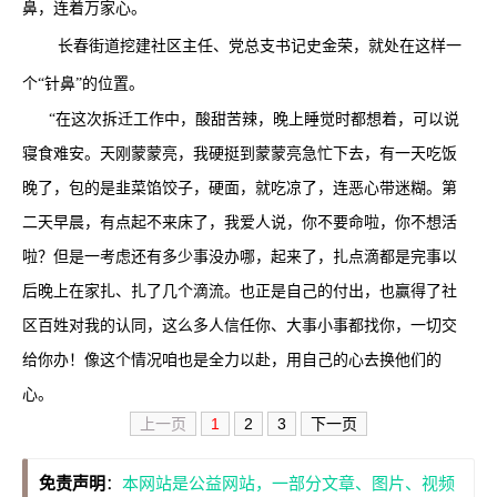
鼻，连着万家心。
长春街道挖建社区主任、党总支书记史金荣，就处在这样一
个“针鼻”的位置。
“在这次拆迁工作中，酸甜苦辣，晚上睡觉时都想着，可以说
寝食难安。天刚蒙蒙亮，我硬挺到蒙蒙亮急忙下去，有一天吃饭
晚了，包的是韭菜馅饺子，硬面，就吃凉了，连恶心带迷糊。第
二天早晨，有点起不来床了，我爱人说，你不要命啦，你不想活
啦？但是一考虑还有多少事没办哪，起来了，扎点滴都是完事以
后晚上在家扎、扎了几个滴流。也正是自己的付出，也赢得了社
区百姓对我的认同，这么多人信任你、大事小事都找你，一切交
给你办！像这个情况咱也是全力以赴，用自己的心去换他们的
心。
上一页
1
2
3
下一页
免责声明
：
本网站是公益网站，一部分文章、图片、视频