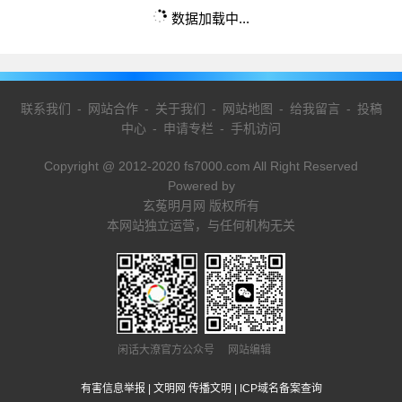
数据加载中...
联系我们
-
网站合作
-
关于我们
-
网站地图
-
给我留言
-
投稿
中心
-
申请专栏
-
手机访问
Copyright @ 2012-2020 fs7000.com All Right Reserved
Powered by
玄菟明月网 版权所有
本网站独立运营，与任何机构无关
闲话大潦官方公众号 网站编辑
有害信息举报
|
文明网 传播文明
|
ICP域名备案查询