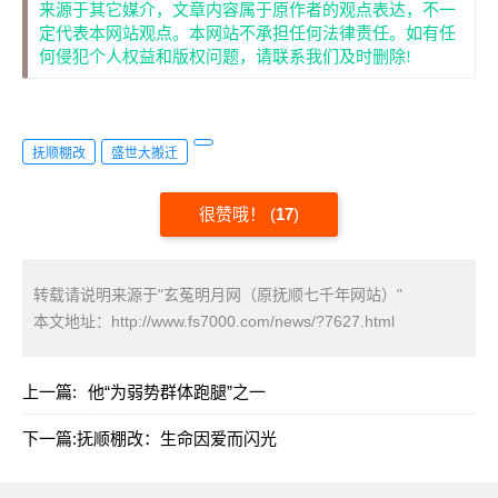
来源于其它媒介，文章内容属于原作者的观点表达，不一
定代表本网站观点。本网站不承担任何法律责任。如有任
何侵犯个人权益和版权问题，请联系我们及时删除!
抚顺棚改
盛世大搬迁
很赞哦！
(
17
)
转载请说明来源于"玄菟明月网（原抚顺七千年网站）"
本文地址：
http://www.fs7000.com/news/?7627.html
上一篇:
他“为弱势群体跑腿”之一
下一篇:
抚顺棚改：生命因爱而闪光