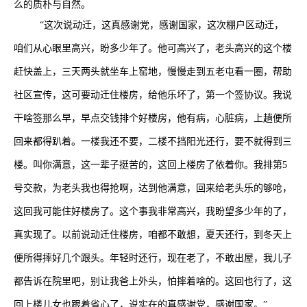
么的质朴与自然。
“这次说动迁，这真感谢党，感谢国家，这次棚户区动迁，
咱们从心眼里高兴，盼多少年了。他可高兴了，老头高兴的这个楼
赶快盖上，三天两头就坐车上窑地，慢慢走到五老屯看一圈，帮助
社区宣传，这可要动迁住楼房，给他乐坏了，第一个签协议。我说
干啥签那么早，早点交钱排个好楼房，他有病，心脏病，上趟便所
回来都得趴着。一楼我还不要，二楼不挡阳光还行，要不就得到三
楼。叫你满意，这一辈子挺苦的，这回上楼房了依着你。我排第
5
号交款，为老头我也得抢啊，达到他满意，回来给老头乐的够呛，
这回我可能住好楼房了。这个事我非常高兴，我盼望多少年的了，
真实现了。以前说动迁住楼房，咱都不敢想，夏天还行，到冬天上
便所得摔好几个跟头。年轻时还行，现在老了，不敢出屋，我儿子
都告诉在院里吧，别让我爸上外头，怕摔着啥的。这回也行了，这
回上楼儿女也跟着省心了，说实在的真感谢党，感谢国家。”