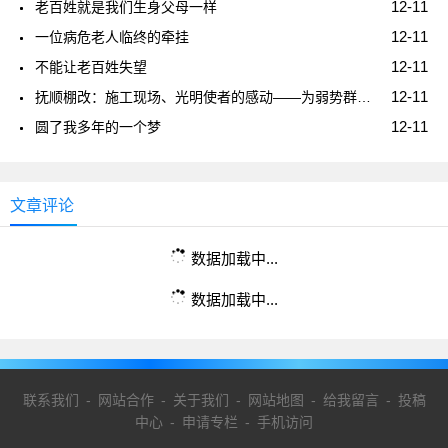
12-11
老百姓就是我们生身父母一样
12-11
一位病危老人临终的牵挂
12-11
不能让老百姓失望
12-11
抚顺棚改：施工现场、光明使者的感动――为弱势群体燃亮一盏心灯
12-11
圆了我多年的一个梦
文章评论
数据加载中...
数据加载中...
联系我们
-
网站合作
-
关于我们
-
网站地图
-
给我留言
-
投稿
中心
-
申请专栏
-
手机访问