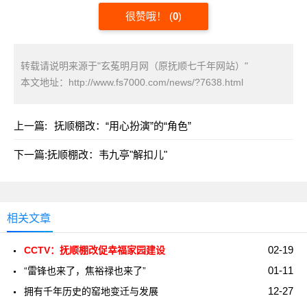
很赞哦！
(
0
)
转载请说明来源于"玄菟明月网（原抚顺七千年网站）"
本文地址：
http://www.fs7000.com/news/?7638.html
上一篇:
抚顺棚改：“用心扮演”的“角色”
下一篇:
抚顺棚改：韦九亭"解扣儿"
相关文章
02-19
CCTV：抚顺棚改促幸福家园建设
01-11
“雷锋也来了，焦裕禄也来了”
12-27
拥有千年历史的窑地变迁与发展