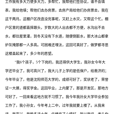
工作我有多大力使多大力，多帮忙，我帮他们签协议，谁不会填
表，我给他填；帮他们去办房票，去房产局给他们办房票去，我在
这干两月。这棚户区改造没完事呢，又赶上水灾，又帮这个忙。棚
户区里的道都直摔跟头，岁数大的人出去都不方便，水沟出不去
水，都往屋里灌，到冬天没有下水道，随便倒脏水，那大冰山都拿
炉灰掩那都一人多高。可困难还埋汰，这回可真好了，做梦都寻思
这楼盖起来了，多少年的愿望。
“我
6
个孩子，
5
个下岗的，我还得供大学生，我孙女今年大
学还毕业了，我可高兴了，我大儿子上学的是低保户，给救济的；
今年毕业了，他是沈阳师范大学的，成绩可好了，奖状老了，荣誉
证一大摞，得奖学金。这回毕业，上内蒙了，那是开发区，那地方
可好了，一回来看这地方就不习惯了。我今年我孙女大学毕业参加
工作了，我小孙女，今年考上二中，过年我就要上楼了。从我来