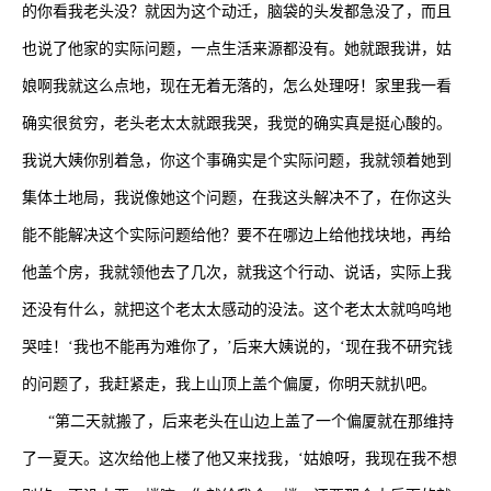
的你看我老头没？就因为这个动迁，脑袋的头发都急没了，而且
也说了他家的实际问题，一点生活来源都没有。她就跟我讲，姑
娘啊我就这么点地，现在无着无落的，怎么处理呀！家里我一看
确实很贫穷，老头老太太就跟我哭，我觉的确实真是挺心酸的。
我说大姨你别着急，你这个事确实是个实际问题，我就领着她到
集体土地局，我说像她这个问题，在我这头解决不了，在你这头
能不能解决这个实际问题给他？要不在哪边上给他找块地，再给
他盖个房，我就领他去了几次，就我这个行动、说话，实际上我
还没有什么，就把这个老太太感动的没法。这个老太太就呜呜地
哭哇！‘我也不能再为难你了，’后来大姨说的，‘现在我不研究钱
的问题了，我赶紧走，我上山顶上盖个偏厦，你明天就扒吧。
“第二天就搬了，后来老头在山边上盖了一个偏厦就在那维持
了一夏天。这次给他上楼了他又来找我，‘姑娘呀，我现在我不想