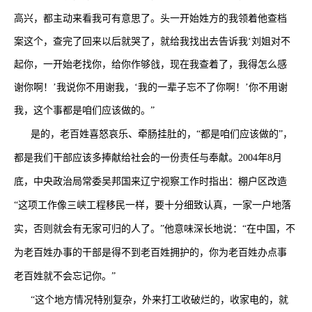
高兴，都主动来看我可有意思了。头一开始姓方的我领着他查档
案这个，查完了回来以后就哭了，就给我找出去告诉我‘刘姐对不
起你，一开始老找你，给你作够戗，现在我查着了，我得怎么感
谢你啊！’我说你不用谢我，‘我的一辈子忘不了你啊！’你不用谢
我，这个事都是咱们应该做的。”
是的，老百姓喜怒哀乐、牵肠挂肚的，“都是咱们应该做的”，
都是我们干部应该多捧献给社会的一份责任与奉献。
2004
年
8
月
底，中央政治局常委吴邦国来辽宁视察工作时指出：棚户区改造
“这项工作像三峡工程移民一样，要十分细致认真，一家一户地落
实，否则就会有无家可归的人了。”他意味深长地说：“在中国，不
为老百姓办事的干部是得不到老百姓拥护的，你为老百姓办点事
老百姓就不会忘记你。”
“这个地方情况特别复杂，外来打工收破烂的，收家电的，就