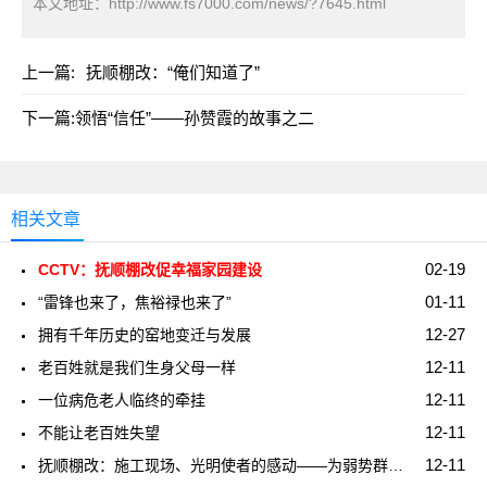
本文地址：
http://www.fs7000.com/news/?7645.html
上一篇:
抚顺棚改：“俺们知道了”
下一篇:
领悟“信任”――孙赞霞的故事之二
相关文章
02-19
CCTV：抚顺棚改促幸福家园建设
01-11
“雷锋也来了，焦裕禄也来了”
12-27
拥有千年历史的窑地变迁与发展
12-11
老百姓就是我们生身父母一样
12-11
一位病危老人临终的牵挂
12-11
不能让老百姓失望
12-11
抚顺棚改：施工现场、光明使者的感动――为弱势群体燃亮一盏心灯