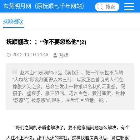
玄菟明月网（原抚顺七千年网站）
搜索
抚顺棚改
抚顺棚改：：“你不要忽悠他”(2)
2012-10-10 14:46
孙辉
赵本山们表演的小品《卖拐》，把一个玩世不恭的
“大忽悠”形象刻画得入木三分，以致正直善良的人们在
捧腹大笑之余，总会生发出一种难以名状的沉重感。假
招子、虚套子、推三阻四、巧言令色、敷衍塞责，种种
“忽悠”与“被忽悠”的现象，充斥华堂陋巷，挑...
“哥们之间的矛盾也解决了，要不他家庭问题怎么解决，有个
人住不上不说，那个人还的拿钱，这样找着房票以后，哥仨都很