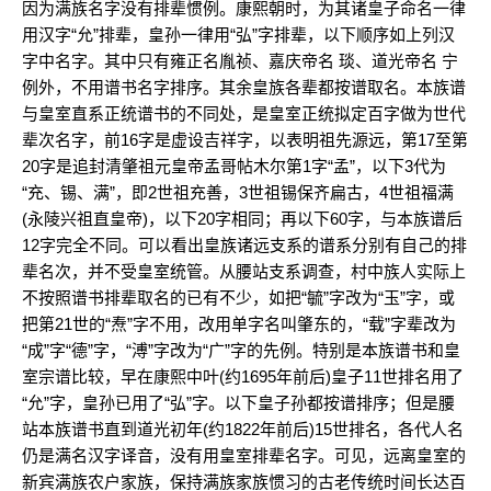
因为满族名字没有排辈惯例。康熙朝时，为其诸皇子命名一律
用汉字“允”排辈，皇孙一律用“弘”字排辈，以下顺序如上列汉
字中名字。其中只有雍正名胤祯、嘉庆帝名 琰、道光帝名 宁
例外，不用谱书名字排序。其余皇族各辈都按谱取名。本族谱
与皇室直系正统谱书的不同处，是皇室正统拟定百字做为世代
辈次名字，前16字是虚设吉祥字，以表明祖先源远，第17至第
20字是追封清肇祖元皇帝孟哥帖木尔第1字“孟”，以下3代为
“充、锡、满”，即2世祖充善，3世祖锡保齐扁古，4世祖福满
(永陵兴祖直皇帝)，以下20字相同；再以下60字，与本族谱后
12字完全不同。可以看出皇族诸远支系的谱系分别有自己的排
辈名次，并不受皇室统管。从腰站支系调查，村中族人实际上
不按照谱书排辈取名的已有不少，如把“毓”字改为“玉”字，或
把第21世的“焘”字不用，改用单字名叫肇东的，“载”字辈改为
“成”字“德”字，“溥”字改为“广”字的先例。特别是本族谱书和皇
室宗谱比较，早在康熙中叶(约1695年前后)皇子11世排名用了
“允”字，皇孙已用了“弘”字。以下皇子孙都按谱排序；但是腰
站本族谱书直到道光初年(约1822年前后)15世排名，各代人名
仍是满名汉字译音，没有用皇室排辈名字。可见，远离皇室的
新宾满族农户家族，保持满族家族惯习的古老传统时间长达百