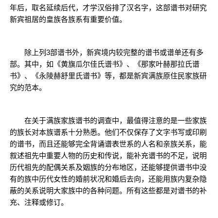
年后，取名延续后代，才学汉俗排了汉名字，这部谱书对研究
新宾祖居的皇族各族系有重要价值。
除上列3部谱书外，新宾境内较完整的谱书或谱单还有多
部。其中，如《黄旗瓜尔佳氏谱书》、《那家叶赫那拉氏谱
书》、《永陵赫舒里氏谱书》等，都是新宾满族原住民家族研
究的范本。
在关于满族家族谱书的调查中，最值得注意的是一些家族
的族长对本族谱系十分熟悉。他们不仅保存了文字书写或印刷
的谱书，而且还能够完全背诵谱表世系的人名和亲族关系，能
叙述祖先中重要人物的历史和传说，能补充谱书的不足，说明
历代祖先的配偶关系及姻族的分布地区，还能够提供谱书中没
有的族中历代女性的婚前状况和婚后去向，还能用族内复杂隐
蔽的关系说明大家族中的各种问题。所有这些都是对谱书的补
充、注释或修订。