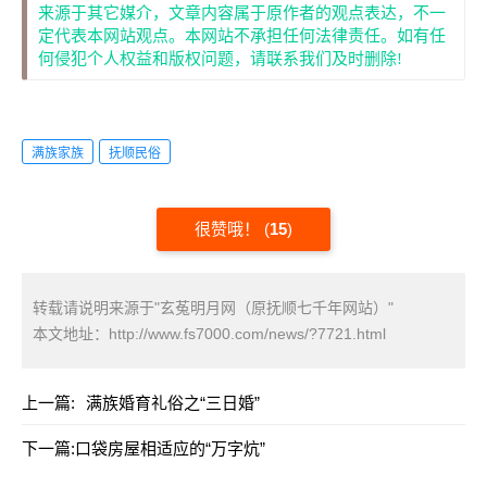
来源于其它媒介，文章内容属于原作者的观点表达，不一
定代表本网站观点。本网站不承担任何法律责任。如有任
何侵犯个人权益和版权问题，请联系我们及时删除!
满族家族
抚顺民俗
很赞哦！
(
15
)
转载请说明来源于"玄菟明月网（原抚顺七千年网站）"
本文地址：
http://www.fs7000.com/news/?7721.html
上一篇:
满族婚育礼俗之“三日婚”
下一篇:
口袋房屋相适应的“万字炕”