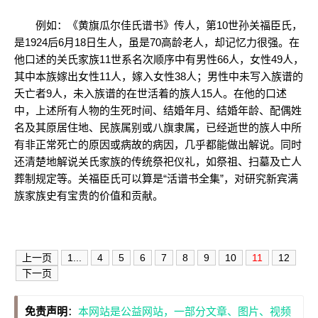
例如：《黄旗瓜尔佳氏谱书》传人，第10世孙关福臣氏，
是1924后6月18日生人，虽是70高龄老人，却记忆力很强。在
他口述的关氏家族11世系名次顺序中有男性66人，女性49人，
其中本族嫁出女性11人，嫁入女性38人；男性中未写入族谱的
夭亡者9人，未入族谱的在世活着的族人15人。在他的口述
中，上述所有人物的生死时间、结婚年月、结婚年龄、配偶姓
名及其原居住地、民族属别或八旗隶属，已经逝世的族人中所
有非正常死亡的原因或病故的病因，几乎都能做出解说。同时
还清楚地解说关氏家族的传统祭祀仪礼，如祭祖、扫墓及亡人
葬制规定等。关福臣氏可以算是“活谱书全集”，对研究新宾满
族家族史有宝贵的价值和贡献。
上一页
1...
4
5
6
7
8
9
10
11
12
下一页
免责声明
：
本网站是公益网站，一部分文章、图片、视频