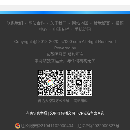
联系我们
-
网站合作
-
关于我们
-
网站地图
-
给我留言
-
投稿
中心
-
申请专栏
-
手机访问
Copyright @ 2012-2020 fs7000.com All Right Reserved
Powered by
玄菟明月网 版权所有
本网站独立运营，与任何机构无关
闲话大潦官方公众号 网站编辑
有害信息举报
|
文明网 传播文明
|
ICP域名备案查询
辽公网安备21041102000404
辽ICP备2022000827号