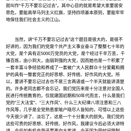
就叫作“千万不要忘记过去”。其中心目的就是希望大家要居安
思危，要能高举马列主义红旗，坚持四项基本原则，要能牢牢
地保住我们社会主义的江山。
当然，讲“千万不要忘记过去”这个题目是很大的，是很不
好讲的，因为我们的党是个共产主义事业奋斗了整整七十年的
大党，是个具有近5000万党员的大党，是个经过千辛万苦，千
锤百炼，由小到大，由弱到强的大党，因而她也是一个积累了
一套丰富斗争经验和养成了一套被广大人民群众十分爱戴和拥
护的具有一整套完正的好思想、好传统、好作风的大党。所
以，要讲不要忘记过去也不是三言两语或一个半天就能讲清楚
的。许多老同志都不会忘记，我们党历来是十分注意对全国人
民进行传统教育的，仅就建国初期和50年代而言，什么是我们
党的“三大法宝”、“三大作风”、什么三大纪律八项注意和三八
作风等，几乎是全党熟悉家喻户晓尽人皆知的，可惜以上这些
今天很少讲了、淡忘了，这是一个十分重大的损失。我们党的
这些可贵的好思想、好传统、好作风，我建议今后必须大讲特
讲，今后如有机会我还要再向大家讲。今天因为受时间限制，