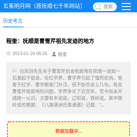
玄菟明月网（原抚顺七千年网站）
搜索
历史考古
程奎：抚顺是曹雪芹祖先发迹的地方
2013-01-24 08:28
程奎
白凤羽先生关于曹雪芹后金祖居地在抚顺一说如一
石激起千层浪，在红学界，曹学界引起了强烈反响。笔
者于红学、曹学都是门外汉，但不妨也说上几句。有关
曹雪芹祖居地的问题，学界争论了近百年，至今尚未开
成统一认识。主要有丰润说、辽阳说，铁岭说。其中铁
岭说的根据：《八旗满洲氏族通谱》记载：“...
数据加载中...