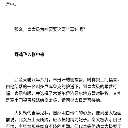
宫中。
那么，皇太极为啥要娶这两个寡妇呢？
野鸡飞入帐中来
后金天聪八年八月，林丹汗的侧福晋，时称窦土门福晋，
由他部落的一名叫多尼库鲁克的护送下，到皇太极的军营行
幄，表示归顺，并选择了木湖尔伊济牙尔地方暂时驻牧。其实
是窦土门福晋想嫁给皇太极，请问皇太极是否接纳。
大贝勒代善等见状，自然明白他们的心意，便到皇太极面
前说，此女乃上天所赐，应该把她纳为妃子。皇太极表示自己
不纳，主张给那些家庭不睦的贝勒。但代善等仍劝皇太极娶了