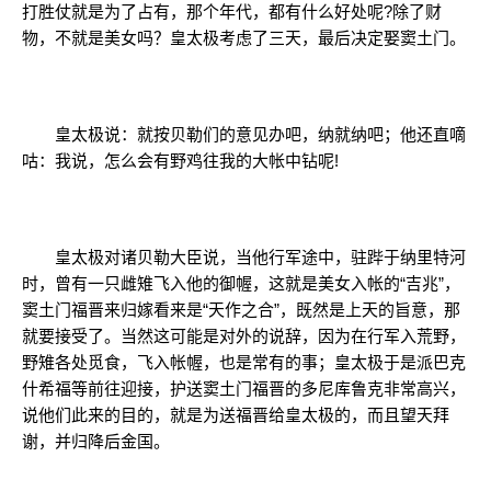
打胜仗就是为了占有，那个年代，都有什么好处呢?除了财
物，不就是美女吗？皇太极考虑了三天，最后决定娶窦土门。
皇太极说：就按贝勒们的意见办吧，纳就纳吧；他还直嘀
咕：我说，怎么会有野鸡往我的大帐中钻呢!
皇太极对诸贝勒大臣说，当他行军途中，驻跸于纳里特河
时，曾有一只雌雉飞入他的御幄，这就是美女入帐的“吉兆”，
窦土门福晋来归嫁看来是“天作之合”，既然是上天的旨意，那
就要接受了。当然这可能是对外的说辞，因为在行军入荒野，
野雉各处觅食，飞入帐幄，也是常有的事；皇太极于是派巴克
什希福等前往迎接，护送窦土门福晋的多尼库鲁克非常高兴，
说他们此来的目的，就是为送福晋给皇太极的，而且望天拜
谢，并归降后金国。