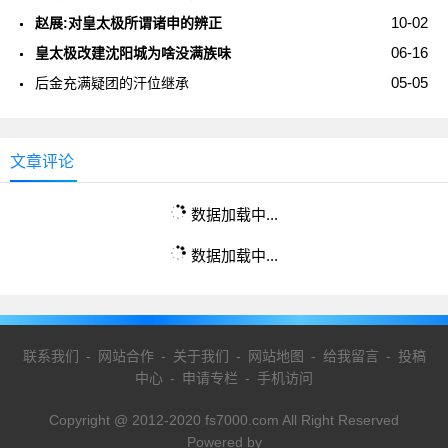
10-02
赵展:对皇太极所谓诸申的辨正
06-16
皇太极改建沈阳城为啥没满族味
05-05
后金充满疑团的汗位继承
文章评论
数据加载中...
数据加载中...
联系我们
-
网站合作
-
关于我们
-
网站地图
-
给我留言
-
投稿
中心
-
申请专栏
-
手机访问
Copyright @ 2012-2020 fs7000.com All Right Reserved
Powered by