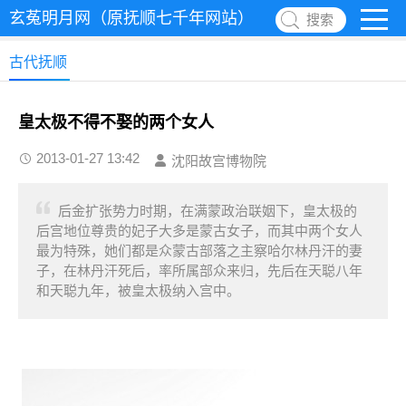
玄菟明月网（原抚顺七千年网站）
搜索
古代抚顺
皇太极不得不娶的两个女人
2013-01-27 13:42
沈阳故宫博物院
后金扩张势力时期，在满蒙政治联姻下，皇太极的
后宫地位尊贵的妃子大多是蒙古女子，而其中两个女人
最为特殊，她们都是众蒙古部落之主察哈尔林丹汗的妻
子，在林丹汗死后，率所属部众来归，先后在天聪八年
和天聪九年，被皇太极纳入宫中。