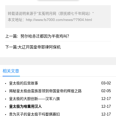
转载请说明来源于"玄菟明月网（原抚顺七千年网站）"
本文地址：
http://www.fs7000.com/news/?7904.html
上一篇:
努尔哈赤迁都因为半夜鸡叫？
下一篇:
大辽开国皇帝耶律阿保机
相关文章
03-02
皇太极的后宫故事
02-05
揭秘皇太极由蛮族首领到帝国皇帝的辉煌之路
12-17
皇太极的大胆创新——汉军八旗
12-17
皇太极为啥重用汉人
12-17
贵为天子的皇太极干吗娶俩寡妇