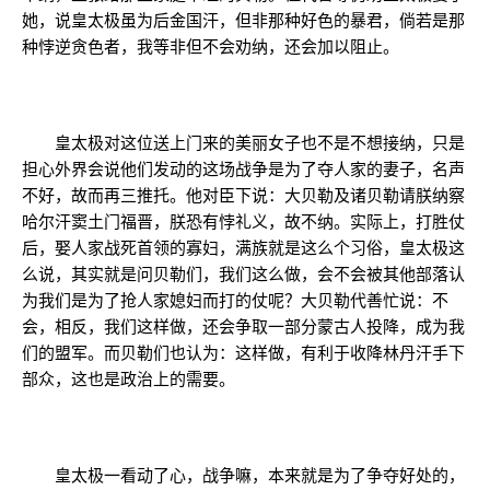
她，说皇太极虽为后金国汗，但非那种好色的暴君，倘若是那
种悖逆贪色者，我等非但不会劝纳，还会加以阻止。
皇太极对这位送上门来的美丽女子也不是不想接纳，只是
担心外界会说他们发动的这场战争是为了夺人家的妻子，名声
不好，故而再三推托。他对臣下说：大贝勒及诸贝勒请朕纳察
哈尔汗窦土门福晋，朕恐有悖礼义，故不纳。实际上，打胜仗
后，娶人家战死首领的寡妇，满族就是这么个习俗，皇太极这
么说，其实就是问贝勒们，我们这么做，会不会被其他部落认
为我们是为了抢人家媳妇而打的仗呢？大贝勒代善忙说：不
会，相反，我们这样做，还会争取一部分蒙古人投降，成为我
们的盟军。而贝勒们也认为：这样做，有利于收降林丹汗手下
部众，这也是政治上的需要。
皇太极一看动了心，战争嘛，本来就是为了争夺好处的，