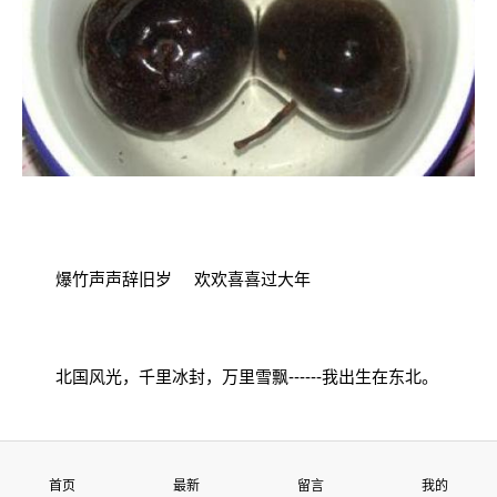
爆竹声声辞旧岁 欢欢喜喜过大年
北国风光，千里冰封，万里雪飘------我出生在东北。
回想儿时的“过年”六十年代，虽没有现在的生活条件好，
但也是盼着想着过年——穿新衣，戴新帽，贴对联，放鞭炮，
首页
最新
留言
我的