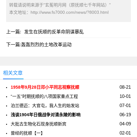
转载请说明来源于"玄菟明月网（原抚顺七千年网站）"
本文地址：
http://www.fs7000.com/news/?8003.html
上一篇:
发生在抚顺的反革命阴谋暴乱
下一篇:
轰轰烈烈的土地改革运动
相关文章
08-21
1958年9月28日邓小平同志视察抚顺
10-01
“一五”时期抚顺的八项国家重点工程
07-01
泊兰德迈：大官屯，我人生的始发站
06-19
浅谈1904年日俄战争对清永陵的影响
04-09
大批古生物化石现身抚顺新宾
02-01
曾经的抚顺【一】