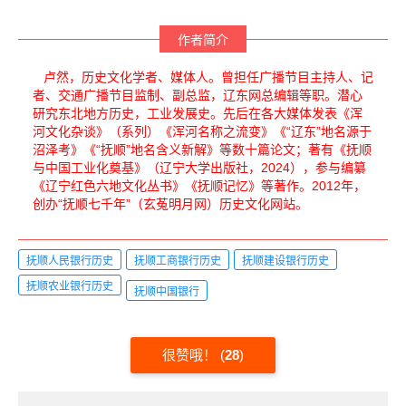
作者简介
卢然，历史文化学者、媒体人。曾担任广播节目主持人、记
者、交通广播节目监制、副总监，辽东网总编辑等职。潜心
研究东北地方历史，工业发展史。先后在各大媒体发表《浑
河文化杂谈》（系列）《浑河名称之流变》《“辽东”地名源于
沼泽考》《“抚顺”地名含义新解》等数十篇论文；著有《抚顺
与中国工业化奠基》（辽宁大学出版社，2024），参与编纂
《辽宁红色六地文化丛书》《抚顺记忆》等著作。2012年，
创办“抚顺七千年”（玄菟明月网）历史文化网站。
抚顺人民银行历史
抚顺工商银行历史
抚顺建设银行历史
抚顺农业银行历史
抚顺中国银行
很赞哦！
(
28
)