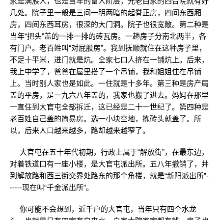
家是满族人，也是当年的富人阶层，光老白家的四合院就有好
几处。院子里一般是三间一明两暗的起脊正房，四间东西厢
房，四间东西耳房，很深的大门洞。院子也很宽敞。第二种是
当年“把头”盖的一排一排的砖瓦房。一趟房子分南北两半，各
有门户。老百姓叫“对屁股房”。我到抚顺就住在这种房子里，
不足十平米，进门就是炕。全家七口人挤在一铺炕上。后来，
我上中学了，爸爸在屋里搭了一个吊铺，我和姐姐住在吊铺
上。当时别人家也是如此。一住就是十多年。第三种是房产局
盖的平房，是一九六八年盖的，我家也搬了进去。妈妈在那里
一直住到大官屯全部拆迁，这已经是二十一世纪了。第四种是
老百姓自己盖的简易房。选一小块空地，拣砖头就盖了。所
以，后来人口越来越多，路却越来越窄了。
大官屯在五十年代初期，行政上属于“解放街”，在最东边，
对着铁道口有一座小楼，是大官屯派出所。五八年撤销了，并
到解放路和西三街交界处路东的那个角楼，就是“新阳派出所”-
-----现在叫“千金派出所”。
你可能不会想到，近千户的大官屯，当年只有四个水龙