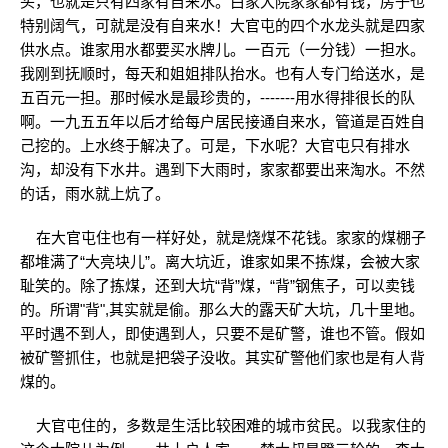
头，也就是只有四家有自来水。白家大院家家都有钱，房子也
特别阔气，可就是没有自来水！大官屯的四个水龙头就是四家
供水点。谁家用水都要买水牌儿。一百元（一分钱）一担水。
我刚到抚顺时，每天和姐姐排队抬水。也有人专门给送水，是
五百元一担。那时候水是最珍贵的，-------用水得排很长的队
啊。一九五五年以后才给每户居民接通自来水，管道是百姓自
己挖的。上水终于解决了。可是，下水呢？大官屯只有排水
沟，却没有下水井。遇到下大雨时，家家都要出来淘水。不然
的话，雨水就上炕了。
在大官屯住也有一样好处，就是烧煤不花钱。家家的煤棚子
都堆满了“大亮块儿”。离大坑近，谁家如果不拣煤，会被大家
耻笑的。除了拣煤，还到大坑“背”煤，“背”钢焦子，可以卖钱
的。所谓"背",其实就是偷。那么大的露天矿大坑，几十里地。
平时遇不到人，即使遇到人，只要不是矿警，谁也不管。假如
被矿警抓住，也就是把袋子没收。其实矿警他们家也是有人背
煤的。
大官屯住的，多数是生活比较困难的城市贫民。以我家住的