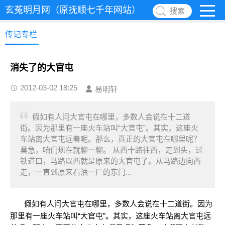
玄菟明月网（原抚顺七千年网站）
搜索
传记专栏
消失了的大官屯
2012-03-02 18:25
易明轩
假如有人问大官屯在哪里，多数人会说在十二道
街。因为那里有一座火车站叫“大官屯”。其实，这座火
车站离大官屯远着呢。那么，真正的大官屯在哪里呢？
莫急，咱们现在就聊一聊。 从西十路往西，走到头，过
铁道口，马路以西就是原来的大官屯了。从马路边向西
走，一直到原来石油一厂的东门...
假如有人问大官屯在哪里，多数人会说在十二道街。因为
那里有一座火车站叫“大官屯”。其实，这座火车站离大官屯远