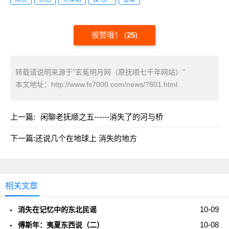
很赞哦！
(
25
)
转载请说明来源于"玄菟明月网（原抚顺七千年网站）"
本文地址：
http://www.fs7000.com/news/?801.html
上一篇:
闲聊老抚顺之五------消失了的河与桥
下一篇:
还说几个在地球上 消失的地方
相关文章
10-09
消失在记忆中的东北民谣
10-08
傅斯年：夷夏东西说（二）