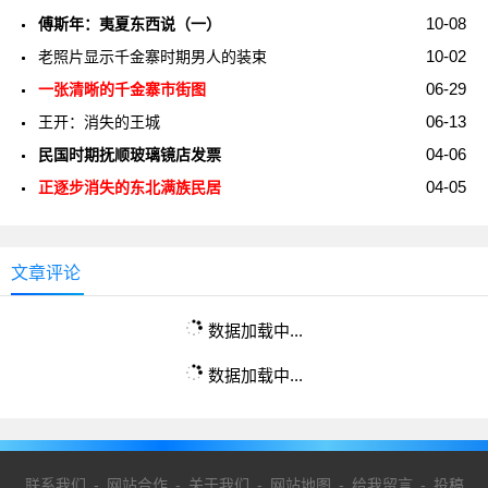
10-08
傅斯年：夷夏东西说（一）
10-02
老照片显示千金寨时期男人的装束
06-29
一张清晰的千金寨市街图
06-13
王开：消失的王城
04-06
民国时期抚顺玻璃镜店发票
04-05
正逐步消失的东北满族民居
文章评论
数据加载中...
数据加载中...
联系我们
-
网站合作
-
关于我们
-
网站地图
-
给我留言
-
投稿