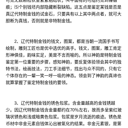
可见无数颗粒状金紧紧粘结状；⑷平面有的可隐约见到锤锻
痕；⑸个别钱坯内部隐藏断裂缺陷。这五点是鉴定某钱是否是
真辽代特制金钱的试金石，只要具有以上其中两点者，就可大
胆断为真钱，否则就是非特制金钱。
2、辽代特制金钱的钱文，图案，都是当朝一流国手书写
绘制，雕刻工匠也是优中选优的高手。钱文，图案，雕工肯定
形神俱佳，韵味实足，美是不言而喻的。所以神韵是特制金钱
鉴定第一位重要的步骤，感知神韵，要反复体验领会其中的独
特书法，绘画技法，刀工手法细节，找出与众不同的，只有它
个体存在的一颦一笑一呼一吸的神态。领会到了神韵的真谛也
就算掌握了鉴定特制金钱的要领。
3、辽代特制金钱的锈色包浆。含金量越高的金钱锈越
少。因辽代特制金钱含金量都约在70％左右，故而多呈紫红玻
璃状锈色和浅或暗黄色包浆。包浆是岁月流逝的痕迹。锈色是
币材中非金元素自钱体沁出被氧化的结果。非金元素银，是第