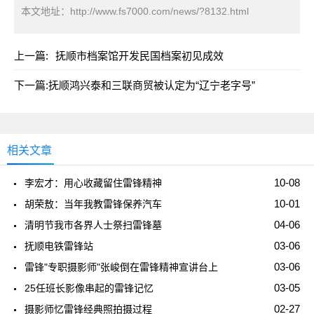
本文地址：
http://www.fs7000.com/news/?8132.html
上一篇:
抚顺市档案馆开发民国档案初见成效
下一篇:
抚顺鸿兴泰和三联商贸被认定为“辽宁老字号”
相关文章
10-08
李宏才：用心收藏留住雷锋精神
10-01
胡荣敖：当年我教雷锋保养汽车
04-06
清明节我市各界人士祭扫雷锋墓
03-06
抚顺电铁雷锋站
03-06
雷锋"专职摄影师"张峻倒在雷锋精神宣讲台上
03-05
25任班长影像串起的雷锋记忆
02-27
摄影师忆雷锋经典照拍摄过程