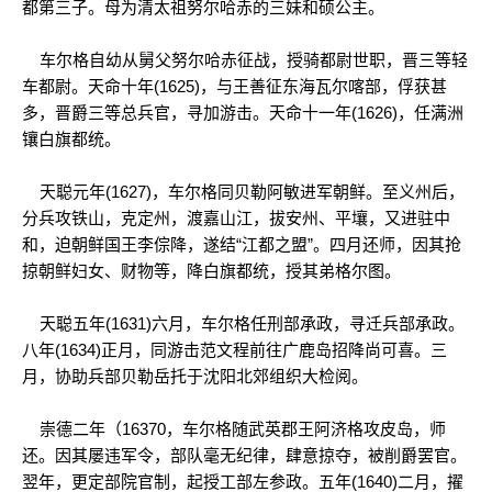
都第三子。母为清太祖努尔哈赤的三妹和硕公主。
车尔格自幼从舅父努尔哈赤征战，授骑都尉世职，晋三等轻
车都尉。天命十年(1625)，与王善征东海瓦尔喀部，俘获甚
多，晋爵三等总兵官，寻加游击。天命十一年(1626)，任满洲
镶白旗都统。
天聪元年(1627)，车尔格同贝勒阿敏进军朝鲜。至义州后，
分兵攻铁山，克定州，渡嘉山江，拔安州、平壤，又进驻中
和，迫朝鲜国王李倧降，遂结“江都之盟”。四月还师，因其抢
掠朝鲜妇女、财物等，降白旗都统，授其弟格尔图。
天聪五年(1631)六月，车尔格任刑部承政，寻迁兵部承政。
八年(1634)正月，同游击范文程前往广鹿岛招降尚可喜。三
月，协助兵部贝勒岳托于沈阳北郊组织大检阅。
崇德二年（16370，车尔格随武英郡王阿济格攻皮岛，师
还。因其屡违军令，部队毫无纪律，肆意掠夺，被削爵罢官。
翌年，更定部院官制，起授工部左参政。五年(1640)二月，擢