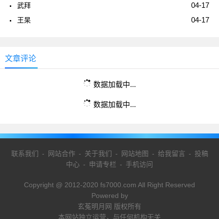
04-17
武拜
04-17
王杲
文章评论
数据加载中...
数据加载中...
联系我们
-
网站合作
-
关于我们
-
网站地图
-
给我留言
-
投稿
中心
-
申请专栏
-
手机访问
Copyright @ 2012-2020 fs7000.com All Right Reserved
Powered by
玄菟明月网 版权所有
本网站独立运营，与任何机构无关