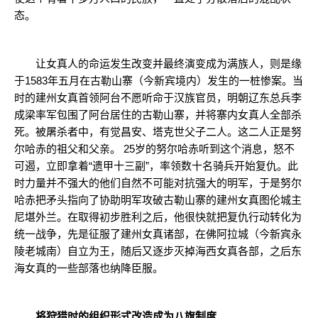
态。
让女真人的命运发生改变并最终演变成为满族人，则是缘
于1583年五月在古勒山寨（今新宾境内）发生的一桩惨案。当
时的建州女真首领阿台不愿听命于汉族官员，明朝辽东总兵李
成梁率军包围了阿台居住的古勒山寨，并将寨内女真人全部杀
死。被屠杀者中，有觉昌安、塔克世父子二人。这二人正是努
尔哈赤的祖父和父亲。 25岁的努尔哈赤听到这个消息，怒不
可遏，立即拿着“遗甲十三副”，率领数十名骑兵开始复仇。此
时力量并不强大的他们自然不可能对抗强大的明军，于是努尔
哈赤把矛头指向了协助明军攻破古勒山寨的建州女真图伦城主
尼堪外兰。在取得初步胜利之后，他很快就把复仇行动转化为
统一战争，先是征服了建州女真诸部，在佛阿拉城（今新宾永
陵老城南）自立为王，随后又逐步灭掉海西女真各部，之后东
海女真的一些部落也纳降臣服。
将狩猎时的组织形式改造成为八旗制度