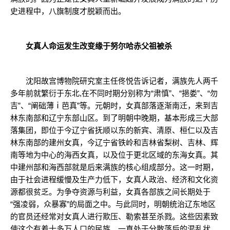
史进程中，八旗制度才脱颖而出。
女真人命运发生改变缘于努尔哈赤父祖被杀
沈阳故宫博物院研究室主任佟悦告诉记者，满族先人两千
多年前就繁衍于东北,在不同时期分别称为“肃慎”、“挹娄”、“勿
吉”、“阐础薄ⅰ芭真”等。元朝时，女真部落逐渐南迁，来到吉
林东南部和辽宁东部山区。到了明朝中晚期，基本形成三大部
落集团，即位于今辽宁省抚顺以东的新宾、清原、桓仁以及吉
林东南部的建州女真，今辽宁省铁岭和吉林省梨树、吉林、辉
南等地为中心的海西女真，以及位于更北区域的东海女真。其
中建州部和海西部就是后来满族的核心组成部分。这一时期，
由于社会进程缓慢及生产力低下，女真人政治、经济和文化资
源都很贫乏。为争夺资源与利益，女真各部族之间长期处于
“强凌弱，众暴寡”的局面之中。与此同时，明朝统治辽东地区
的官员还经常对女真人进行欺压、勒索甚至杀戮。这些因素致
使这个有着十多万人口的民族，一直处于分散落后的混乱状