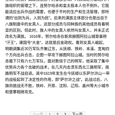
旗组织的管理之下，连努尔哈赤和皇太极本人也不例外。它既
能适应出兵作战的需要，也便于平时的生产和生活管理，即所
谓的“出则为兵，入则为民”。后来的满族主体部分也是出自于
八旗制度中的女真人，这部分成员与同种族的其他成员有着明
显的区别。但此时，旗人中的女真人依然叫女真人，并未正式
改名为满族。 1616年，努尔哈赤在新宾赫图阿拉山城登基称
“汗王”，建国号“大金”，这就是后金政权。看到女真人崛起，
明朝调集近30万军队齐聚辽东，从抚顺、铁岭、本溪、宽甸四
个方向出兵合击，企图一举攻下赫图阿拉山城。当时的努尔哈
赤麾下只有六七万军队，面对数倍于己的明军，他采取了集中
优势兵力各个击破的战术，在几天内击溃东西北三路明军，南
路明军不战自退。其中1619年发生在今抚顺以东萨尔浒山一带
的战役起到了决定性的作用，即“萨尔浒之战”。此战过后，八
旗劲旅战无不胜，铁岭、开原、沈阳、辽阳、盖州等大小城市
和堡寨相继攻克。
上一页
1
2
3
下一页