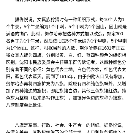
据佟悦说，女真族狩猎时有一种组织形式，每10个人为1
个牛录，5个牛录编为1个甲喇，5个甲喇为1个固山，固山就是
满语的“旗”。此时，努尔哈赤把这种方式加以改造，规定300
名男丁为1个牛录，然后依旧是5个牛录编为1个甲喇，5个甲喇
为1个固山。这样，根据当时的人数，努尔哈赤在1601年正式
将女真人编为四旗，分别以黄、白、红、蓝四种颜色的旗帜相
区别。沈阳市民族委员会主任肇乐群告诉记者，这四种颜色分
别有着不同的象征：黄色代表土地，白色代表水，红色代表太
阳，蓝色代表蓝天。而到了1615年，由于归附人口又有增加，
努尔哈赤再将四旗扩充为八旗，除原有四种纯色旗帜外，又增
加了四种镶边的旗帜，即红旗镶白边，其他三色旗镶红边。纯
色旗为整旗（后来多写作正旗），加镶异色边的旗称为镶旗。
八旗制度至此诞生。
八旗是军事、行政、社会、生产合一的组织。据佟悦说，
在清入关前，其政权统治下的全部土地、人口和财务都纳入八