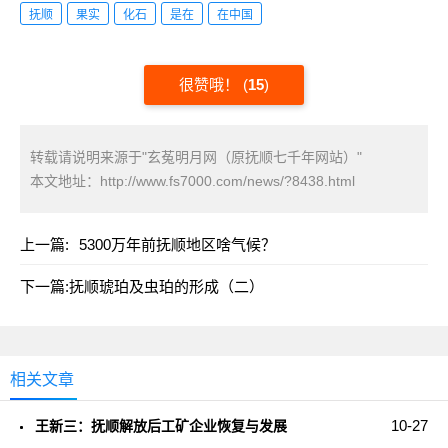
抚顺
果实
化石
是在
在中国
很赞哦！
(
15
)
转载请说明来源于"玄菟明月网（原抚顺七千年网站）"
本文地址：
http://www.fs7000.com/news/?8438.html
上一篇:
5300万年前抚顺地区啥气候？
下一篇:
抚顺琥珀及虫珀的形成（二）
相关文章
10-27
王新三：抚顺解放后工矿企业恢复与发展