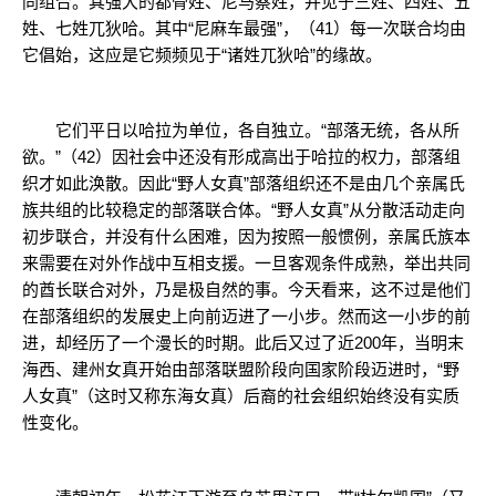
同组合。其强大的都骨姓、尼马察姓，并见于三姓、四姓、五
姓、七姓兀狄哈。其中“尼麻车最强”，（41）每一次联合均由
它倡始，这应是它频频见于“诸姓兀狄哈”的缘故。
它们平日以哈拉为单位，各自独立。“部落无统，各从所
欲。”（42）因社会中还没有形成高出于哈拉的权力，部落组
织才如此涣散。因此“野人女真”部落组织还不是由几个亲属氏
族共组的比较稳定的部落联合体。“野人女真”从分散活动走向
初步联合，并没有什么困难，因为按照一般惯例，亲属氏族本
来需要在对外作战中互相支援。一旦客观条件成熟，举出共同
的酋长联合对外，乃是极自然的事。今天看来，这不过是他们
在部落组织的发展史上向前迈进了一小步。然而这一小步的前
进，却经历了一个漫长的时期。此后又过了近200年，当明末
海西、建州女真开始由部落联盟阶段向国家阶段迈进时，“野
人女真”（这时又称东海女真）后裔的社会组织始终没有实质
性变化。