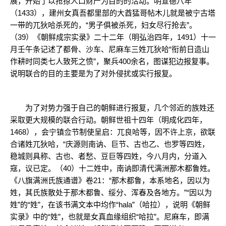
展，开始了以抢掠人口财产为目的的活动。明宣德八年
（1433），建州女真吾都里部的大酋猛哥帖木儿就是被宁古塔
一带的兀狄哈杀死的，“男子俱被杀死，妇女尽行抢去”。
（39）《朝鲜成宗实录》二十二年（明弘治四年，1491）十一
月壬午条记述了都骨、沙车、尼麻车三姓兀狄哈“衔前日造山
作耕时同类七人致死之愤”，聚兵400余名，图谋犯边报复事。
说明联合的目的主要是为了对外侵扰或实行报复。
为了对势力强于自己的朝鲜进行报复，几个邻近的族姓还
采取更大规模的联合行动。朝鲜世祖十四年（明成化四年，
1468），会宁镇佥节制使呈启：兀良哈等，因不许上京，欲联
合诸姓兀狄哈，“庆源则南讷、巨节、古也乙、也罗等四姓，
稳城则具称、古也、者愁、豆巨等四姓，今八月内，分道入
寇，议已定。（40）十二姓中，南讷即清代满洲那木都鲁姓。
《八旗满洲氏族通谱》卷21：“那木都鲁，本系地名，因以为
姓，其氏族散处于那木都鲁、绥分、浑春及各地方。”“因以为
姓”的“姓”，在该书满文本中均作“hala”（哈拉），说明《朝鲜
实录》中的“姓”，也就是女真血缘组织“哈拉”。尼麻车，即满