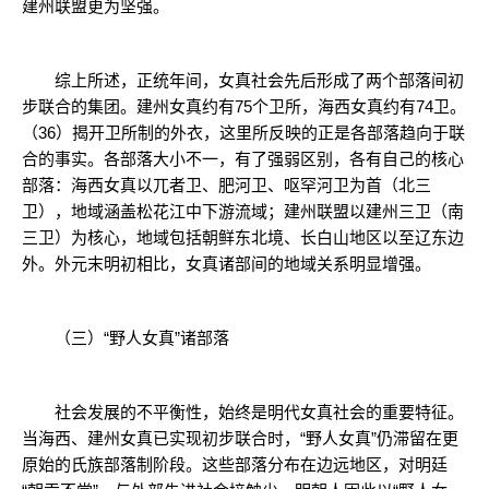
建州联盟更为坚强。
综上所述，正统年间，女真社会先后形成了两个部落间初
步联合的集团。建州女真约有75个卫所，海西女真约有74卫。
（36）揭开卫所制的外衣，这里所反映的正是各部落趋向于联
合的事实。各部落大小不一，有了强弱区别，各有自己的核心
部落：海西女真以兀者卫、肥河卫、呕罕河卫为首（北三
卫），地域涵盖松花江中下游流域；建州联盟以建州三卫（南
三卫）为核心，地域包括朝鲜东北境、长白山地区以至辽东边
外。外元末明初相比，女真诸部间的地域关系明显增强。
（三）“野人女真”诸部落
社会发展的不平衡性，始终是明代女真社会的重要特征。
当海西、建州女真已实现初步联合时，“野人女真”仍滞留在更
原始的氏族部落制阶段。这些部落分布在边远地区，对明廷