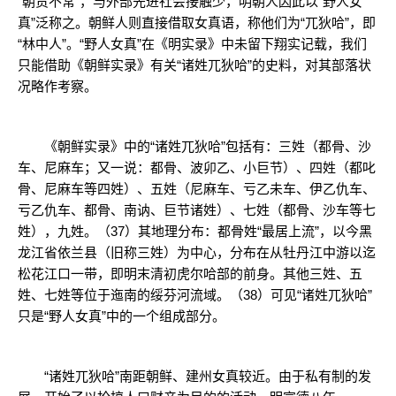
“朝贡不常”，与外部先进社会接触少，明朝人因此以“野人女
真”泛称之。朝鲜人则直接借取女真语，称他们为“兀狄哈”，即
“林中人”。“野人女真”在《明实录》中未留下翔实记载，我们
只能借助《朝鲜实录》有关“诸姓兀狄哈”的史料，对其部落状
况略作考察。
《朝鲜实录》中的“诸姓兀狄哈”包括有：三姓（都骨、沙
车、尼麻车；又一说：都骨、波卯乙、小巨节）、四姓（都叱
骨、尼麻车等四姓）、五姓（尼麻车、亏乙未车、伊乙仇车、
亏乙仇车、都骨、南讷、巨节诸姓）、七姓（都骨、沙车等七
姓），九姓。（37）其地理分布：都骨姓“最居上流”，以今黑
龙江省依兰县（旧称三姓）为中心，分布在从牡丹江中游以迄
松花江口一带，即明末清初虎尔哈部的前身。其他三姓、五
姓、七姓等位于迤南的绥芬河流域。（38）可见“诸姓兀狄哈”
只是“野人女真”中的一个组成部分。
“诸姓兀狄哈”南距朝鲜、建州女真较近。由于私有制的发