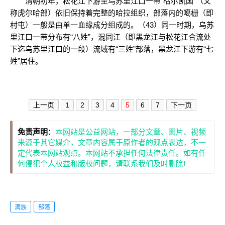
清朝初年，松花江下游至乌苏里江口一带“枯尔凯国”（又
称虎尔哈部）依旧保持着完整的哈拉组织，部落内的噶栅（即
村屯）一般是由单一血缘成分组成的。（43）同一时期，乌苏
里江口一带分布有“八姓”，混同江（即黑龙江与松花江合流处
下迄乌苏里江口的一段）流域有“三姓”部落，黑龙江下游有“七
姓”居住。
上一页
1
2
3
4
5
6
7
下一页
免责声明
：
本网站是公益网站，一部分文章、图片、视频
来源于其它媒介，文章内容属于原作者的观点表达，不一
定代表本网站观点。本网站不承担任何法律责任。如有任
何侵犯个人权益和版权问题，请联系我们及时删除!
满族
部落