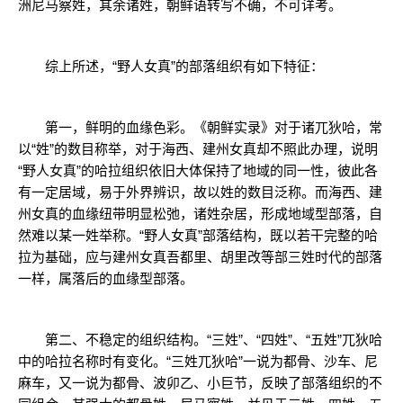
洲尼马察姓，其余诸姓，朝鲜语转写不确，不可详考。
综上所述，“野人女真”的部落组织有如下特征：
第一，鲜明的血缘色彩。《朝鲜实录》对于诸兀狄哈，常
以“姓”的数目称举，对于海西、建州女真却不照此办理，说明
“野人女真”的哈拉组织依旧大体保持了地域的同一性，彼此各
有一定居域，易于外界辨识，故以姓的数目泛称。而海西、建
州女真的血缘纽带明显松弛，诸姓杂居，形成地域型部落，自
然难以某一姓举称。“野人女真”部落结构，既以若干完整的哈
拉为基础，应与建州女真吾都里、胡里改等部三姓时代的部落
一样，属落后的血缘型部落。
第二、不稳定的组织结构。“三姓”、“四姓”、“五姓”兀狄哈
中的哈拉名称时有变化。“三姓兀狄哈”一说为都骨、沙车、尼
麻车，又一说为都骨、波卯乙、小巨节，反映了部落组织的不